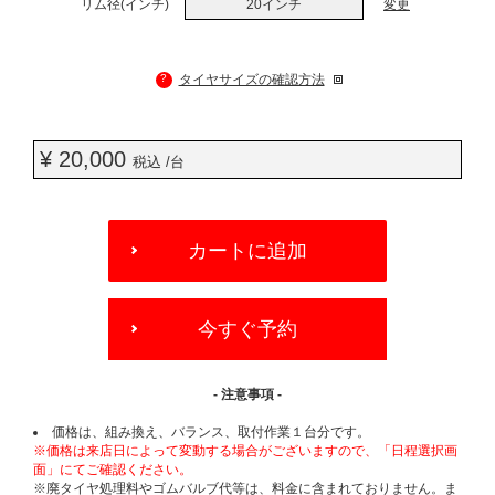
リム径(インチ)
20インチ
変更
?
タイヤサイズの確認方法
¥ 20,000
税込 /台
ADD
TO
カートに追加
CART
OPTIONS
今すぐ予約
- 注意事項 -
価格は、組み換え、バランス、取付作業１台分です。
※価格は来店日によって変動する場合がございますので、「日程選択画
面」にてご確認ください。
※廃タイヤ処理料やゴムバルブ代等は、料金に含まれておりません。ま