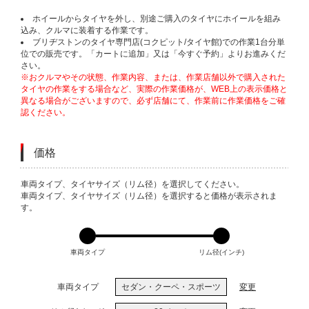
ホイールからタイヤを外し、別途ご購入のタイヤにホイールを組み
込み、クルマに装着する作業です。
ブリヂストンのタイヤ専門店(コクピット/タイヤ館)での作業1台分単
位での販売です。「カートに追加」又は「今すぐ予約」よりお進みくだ
さい。
※おクルマやその状態、作業内容、または、作業店舗以外で購入された
タイヤの作業をする場合など、実際の作業価格が、WEB上の表示価格と
異なる場合がございますので、必ず店舗にて、作業前に作業価格をご確
認ください。
価格
VARIATIONS
車両タイプ、タイヤサイズ（リム径）を選択してください。
車両タイプ、タイヤサイズ（リム径）を選択すると価格が表示されま
す。
車両タイプ
リム径(インチ)
車両タイプ
セダン・クーペ・スポーツ
変更