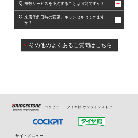
コクピット・タイヤ館のみとなります。
複数サービスを予約することは可能ですか？
複数サービスのご予約は可能です。
来店予約日時の変更、キャンセルはできます
か？
一部の商品・サービスの組み合わせに限り、同時にご予約が
出来ないものもございます。
ご来店予約日の3営業日前までマイページからの予約
日変更が可能です。
その他のよくあるご質問はこちら
ご来店予約日の3営業日前を過ぎている場合のご予約
の日時変更につきましては、直接ご予約の店舗まで
お問合せください。
また、やむを得ない事由によりご予約のキャンセル
をご希望の際は、直接ご予約いただいた店舗へご連
絡ください。
コクピット・タイヤ館 オンラインストア
サイトメニュー