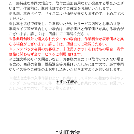
た一部特殊な車両の場合で、取付に追加費用などが発生する場合がござ
います。作業前に、取付店舗で必ずご確認をお願いいたします。
※店舗、車両タイプ、サイズにより価格が異なりますので、予めご了承
ください。
※お車を店頭で確認し、ご選択いただいたサービス内容とお車の状態・
車両タイプ等が適合しない場合は、表示価格と作業価格が異なる場合が
ございます。詳しくは、店舗にてご確認ください。
※作業店舗以外で購入されたタイヤの場合は、作業料金が表示価格と異
なる場合がございます。詳しくは、店舗にてご確認ください。
※メンテパック会員のお客様は、未使用チケットをお持ちの場合、表示
価格に関わらず当サービスをご利用頂けます。
※ご注文時のサイズ間違いなど、お客様の責により取付ができない場合
も含め、商品の交換、返品返金等お受けいたしかねますので、必ず車両
やサイズ等をご確認の上お申し込みいただきますようお願い致します。
※違法改造車の入庫作業および、作業によって車体への接触や車枠やフ
ェンダーからのはみ出し等、法規を逸脱する作業については、お受けい
たしかねますので、予めご了承ください。
※輸入車や一部希少車種等には対応できない場合もございます。
※おクルマの状態(作業の安全性を確保できない場合など含め)によって
は、ご来店当日であっても、作業をお断りさせて頂く場合もございま
す。
ADDITIONAL
INFORMATION
ご利用方法