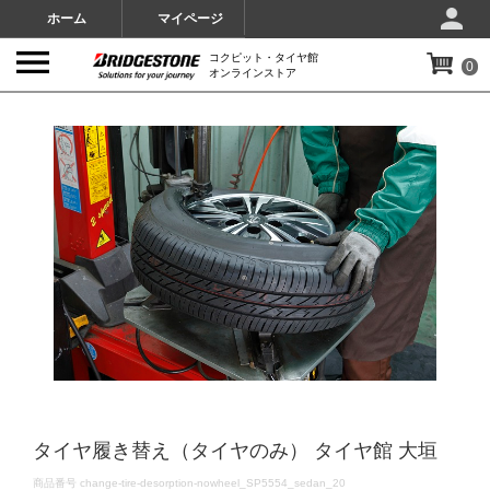
ホーム
マイページ
コクピット・タイヤ館
0
オンラインストア
IMAGES
タイヤ履き替え（タイヤのみ） タイヤ館 大垣
DETAILS
商品番号
change-tire-desorption-nowheel_SP5554_sedan_20