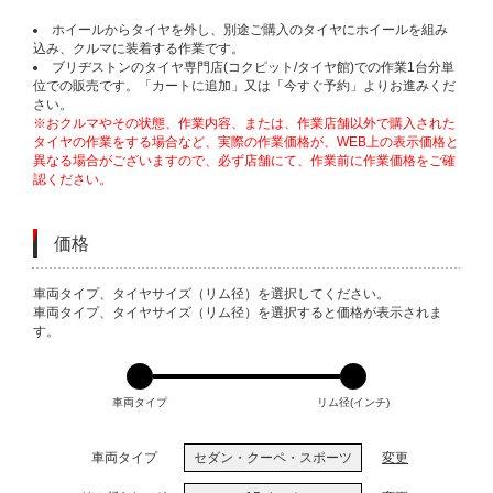
ホイールからタイヤを外し、別途ご購入のタイヤにホイールを組み
込み、クルマに装着する作業です。
ブリヂストンのタイヤ専門店(コクピット/タイヤ館)での作業1台分単
位での販売です。「カートに追加」又は「今すぐ予約」よりお進みくだ
さい。
※おクルマやその状態、作業内容、または、作業店舗以外で購入された
タイヤの作業をする場合など、実際の作業価格が、WEB上の表示価格と
異なる場合がございますので、必ず店舗にて、作業前に作業価格をご確
認ください。
価格
VARIATIONS
車両タイプ、タイヤサイズ（リム径）を選択してください。
車両タイプ、タイヤサイズ（リム径）を選択すると価格が表示されま
す。
車両タイプ
リム径(インチ)
車両タイプ
セダン・クーペ・スポーツ
変更