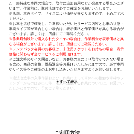
た一部特殊な車両の場合で、取付に追加費用などが発生する場合がござ
います。作業前に、取付店舗で必ずご確認をお願いいたします。
※店舗、車両タイプ、サイズにより価格が異なりますので、予めご了承
ください。
※お車を店頭で確認し、ご選択いただいたサービス内容とお車の状態・
車両タイプ等が適合しない場合は、表示価格と作業価格が異なる場合が
ございます。詳しくは、店舗にてご確認ください。
※作業店舗以外で購入されたタイヤの場合は、作業料金が表示価格と異
なる場合がございます。詳しくは、店舗にてご確認ください。
※メンテパック会員のお客様は、未使用チケットをお持ちの場合、表示
価格に関わらず当サービスをご利用頂けます。
※ご注文時のサイズ間違いなど、お客様の責により取付ができない場合
も含め、商品の交換、返品返金等お受けいたしかねますので、必ず車両
やサイズ等をご確認の上お申し込みいただきますようお願い致します。
※違法改造車の入庫作業および、作業によって車体への接触や車枠やフ
ェンダーからのはみ出し等、法規を逸脱する作業については、お受けい
たしかねますので、予めご了承ください。
※輸入車や一部希少車種等には対応できない場合もございます。
※おクルマの状態(作業の安全性を確保できない場合など含め)によって
は、ご来店当日であっても、作業をお断りさせて頂く場合もございま
す。
ADDITIONAL
INFORMATION
ご利用方法