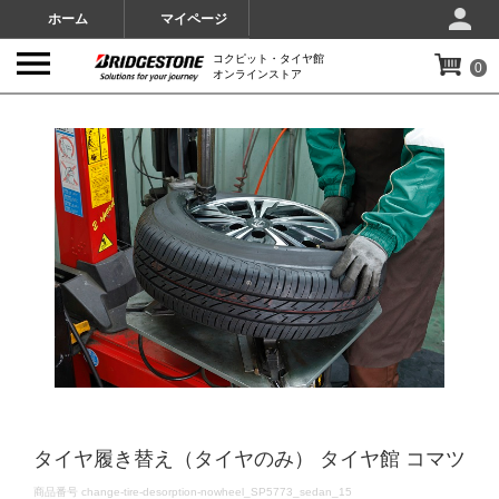
ホーム
マイページ
コクピット・タイヤ館
0
オンラインストア
IMAGES
タイヤ履き替え（タイヤのみ） タイヤ館 コマツ
DETAILS
商品番号
change-tire-desorption-nowheel_SP5773_sedan_15