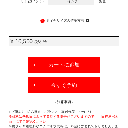
リム径(インチ)
15インチ
変更
?
タイヤサイズの確認方法
¥ 10,560
税込 /台
ADD
TO
カートに追加
CART
OPTIONS
今すぐ予約
- 注意事項 -
価格は、組み換え、バランス、取付作業１台分です。
※価格は来店日によって変動する場合がございますので、「日程選択画
面」にてご確認ください。
※廃タイヤ処理料やゴムバルブ代等は、料金に含まれておりません。ま