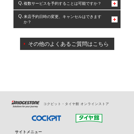
コクピット・タイヤ館のみとなります。
複数サービスを予約することは可能ですか？
複数サービスのご予約は可能です。
来店予約日時の変更、キャンセルはできます
か？
一部の商品・サービスの組み合わせに限り、同時にご予約が
出来ないものもございます。
ご来店予約日の3営業日前までマイページからの予約
日変更が可能です。
その他のよくあるご質問はこちら
ご来店予約日の3営業日前を過ぎている場合のご予約
の日時変更につきましては、直接ご予約の店舗まで
お問合せください。
また、やむを得ない事由によりご予約のキャンセル
をご希望の際は、直接ご予約いただいた店舗へご連
絡ください。
コクピット・タイヤ館 オンラインストア
サイトメニュー