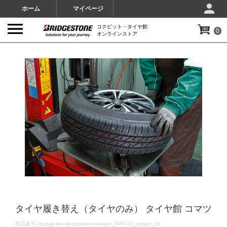
ホーム
マイページ
コクピット・タイヤ館
0
オンラインストア
IMAGES
タイヤ履き替え（タイヤのみ） タイヤ館 コマツ
DETAILS
商品番号
change-tire-desorption-nowheel_SP5773_sedan_16