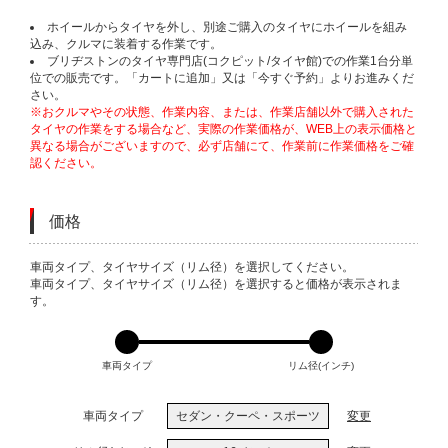
ホイールからタイヤを外し、別途ご購入のタイヤにホイールを組み
込み、クルマに装着する作業です。
ブリヂストンのタイヤ専門店(コクピット/タイヤ館)での作業1台分単
位での販売です。「カートに追加」又は「今すぐ予約」よりお進みくだ
さい。
※おクルマやその状態、作業内容、または、作業店舗以外で購入された
タイヤの作業をする場合など、実際の作業価格が、WEB上の表示価格と
異なる場合がございますので、必ず店舗にて、作業前に作業価格をご確
認ください。
価格
VARIATIONS
車両タイプ、タイヤサイズ（リム径）を選択してください。
車両タイプ、タイヤサイズ（リム径）を選択すると価格が表示されま
す。
車両タイプ
リム径(インチ)
車両タイプ
セダン・クーペ・スポーツ
変更