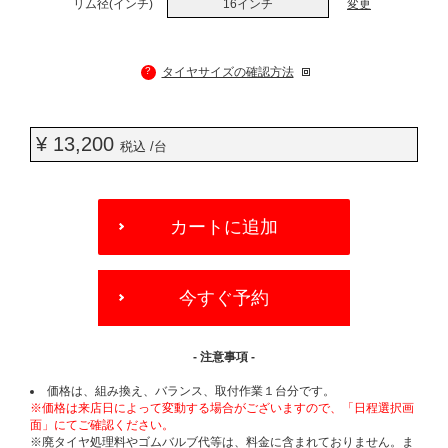
リム径(インチ)
16インチ
変更
?
タイヤサイズの確認方法
¥ 13,200
税込 /台
ADD
TO
カートに追加
CART
OPTIONS
今すぐ予約
- 注意事項 -
価格は、組み換え、バランス、取付作業１台分です。
※価格は来店日によって変動する場合がございますので、「日程選択画
面」にてご確認ください。
※廃タイヤ処理料やゴムバルブ代等は、料金に含まれておりません。ま