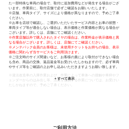
た一部特殊な車両の場合で、取付に追加費用などが発生する場合がござ
います。作業前に、取付店舗で必ずご確認をお願いいたします。
※店舗、車両タイプ、サイズにより価格が異なりますので、予めご了承
ください。
※お車を店頭で確認し、ご選択いただいたサービス内容とお車の状態・
車両タイプ等が適合しない場合は、表示価格と作業価格が異なる場合が
ございます。詳しくは、店舗にてご確認ください。
※作業店舗以外で購入されたタイヤの場合は、作業料金が表示価格と異
なる場合がございます。詳しくは、店舗にてご確認ください。
※メンテパック会員のお客様は、未使用チケットをお持ちの場合、表示
価格に関わらず当サービスをご利用頂けます。
※ご注文時のサイズ間違いなど、お客様の責により取付ができない場合
も含め、商品の交換、返品返金等お受けいたしかねますので、必ず車両
やサイズ等をご確認の上お申し込みいただきますようお願い致します。
※違法改造車の入庫作業および、作業によって車体への接触や車枠やフ
ェンダーからのはみ出し等、法規を逸脱する作業については、お受けい
たしかねますので、予めご了承ください。
※輸入車や一部希少車種等には対応できない場合もございます。
※おクルマの状態(作業の安全性を確保できない場合など含め)によって
は、ご来店当日であっても、作業をお断りさせて頂く場合もございま
す。
ADDITIONAL
INFORMATION
ご利用方法