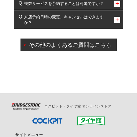
コクピット・タイヤ館のみとなります。
複数サービスを予約することは可能ですか？
複数サービスのご予約は可能です。
来店予約日時の変更、キャンセルはできます
か？
一部の商品・サービスの組み合わせに限り、同時にご予約が
出来ないものもございます。
ご来店予約日の3営業日前までマイページからの予約
日変更が可能です。
その他のよくあるご質問はこちら
ご来店予約日の3営業日前を過ぎている場合のご予約
の日時変更につきましては、直接ご予約の店舗まで
お問合せください。
また、やむを得ない事由によりご予約のキャンセル
をご希望の際は、直接ご予約いただいた店舗へご連
絡ください。
コクピット・タイヤ館 オンラインストア
サイトメニュー