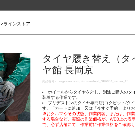
ンラインストア
タイヤ履き替え（タ
ヤ館 長岡京
DETAILS
商品番号
change-tire-desorption-nowheel_SP6064_sedan_15
ホイールからタイヤを外し、別途ご購入のタ
装着する作業です。
ブリヂストンのタイヤ専門店(コクピット/タ
す。「カートに追加」又は「今すぐ予約」より
※おクルマやその状態、作業内容、または、作
する場合など、実際の作業価格が、WEB上の表
で、必ず店舗にて、作業前に作業価格をご確認