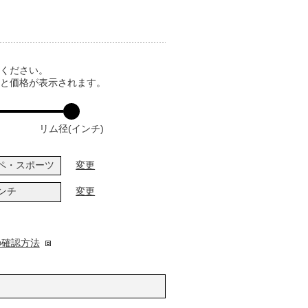
てください。
ると価格が表示されます。
リム径(インチ)
ペ・スポーツ
変更
インチ
変更
の確認方法