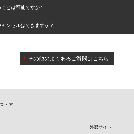
ることは可能ですか？
のみとなります。
キャンセルはできますか？
は可能です。
わせに限り、同時にご予約が出来ないものもございます。
日前までマイページからの予約日変更が可能です。
日前を過ぎている場合のご予約の日時変更につきましては、直
その他のよくあるご質問はこちら
由によりご予約のキャンセルをご希望の際は、直接ご予約いた
ンストア
外部サイト