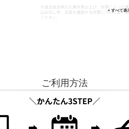
※違法改造車の入庫作業および、作業によって
はみ出し等、法規を逸脱する作業については、
ください。
※輸入車や一部希少車種等には対応できない場
※おクルマの状態(作業の安全性を確保できない
であっても、作業をお断りさせて頂く場合もご
ご利用方法