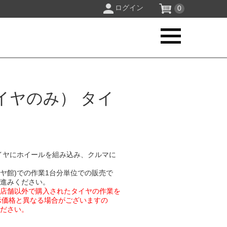
ログイン
0
イヤのみ） タイ
イヤにホイールを組み込み、クルマに
イヤ館)での作業1台分単位での販売で
お進みください。
業店舗以外で購入されたタイヤの作業を
示価格と異なる場合がございますの
ください。