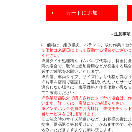
ADD
カートに追加
TO
CART
OPTIONS
- 注意事項 
価格は、組み換え、バランス、取付作業１台
※価格は来店日によって変動する場合がござい
ください。
※廃タイヤ処理料やゴムバルブ代等は、料金に
両の場合で、取付に追加費用などが発生する場
必ずご確認をお願いいたします。
※店舗、車両タイプ、サイズにより価格が異な
※お車を店頭で確認し、ご選択いただいたサー
適合しない場合は、表示価格と作業価格が異な
てご確認ください。
※作業店舗以外で購入されたタイヤの場合は、
います。詳しくは、店舗にてご確認ください。
※メンテパック会員のお客様は、未使用チケッ
当サービスをご利用頂けます。
※ご注文時のサイズ間違いなど、お客様の責に
交換、返品返金等お受けいたしかねますので、
込みいただきますようお願い致します。