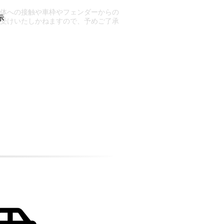
車体への接触や車枠やフェンダーからの
お受けいたしかねますので、予めご了承
合もございます。
場合など含め)によっては、ご来店当日
ざいます。