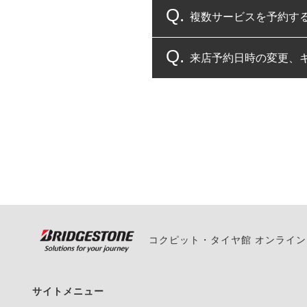
複数サービスを予約す
コクピット・タイヤ館
来店予約日時の変更、
複数サービスのご予約
一部の商品・サービスの組み合
ご来店予約日の3営業
ご来店予約日の3営業
ください。
また、やむを得ない事
い。
コクピット・タイヤ館 オンライ
サイトメニュー