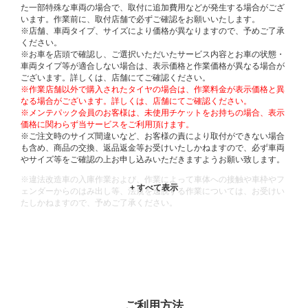
た一部特殊な車両の場合で、取付に追加費用などが発生する場合がござ
います。作業前に、取付店舗で必ずご確認をお願いいたします。
※店舗、車両タイプ、サイズにより価格が異なりますので、予めご了承
ください。
※お車を店頭で確認し、ご選択いただいたサービス内容とお車の状態・
車両タイプ等が適合しない場合は、表示価格と作業価格が異なる場合が
ございます。詳しくは、店舗にてご確認ください。
※作業店舗以外で購入されたタイヤの場合は、作業料金が表示価格と異
なる場合がございます。詳しくは、店舗にてご確認ください。
※メンテパック会員のお客様は、未使用チケットをお持ちの場合、表示
価格に関わらず当サービスをご利用頂けます。
※ご注文時のサイズ間違いなど、お客様の責により取付ができない場合
も含め、商品の交換、返品返金等お受けいたしかねますので、必ず車両
やサイズ等をご確認の上お申し込みいただきますようお願い致します。
※違法改造車の入庫作業および、作業によって車体への接触や車枠やフ
ェンダーからのはみ出し等、法規を逸脱する作業については、お受けい
たしかねますので、予めご了承ください。
※輸入車や一部希少車種等には対応できない場合もございます。
※おクルマの状態(作業の安全性を確保できない場合など含め)によって
は、ご来店当日であっても、作業をお断りさせて頂く場合もございま
す。
ADDITIONAL
INFORMATION
ご利用方法