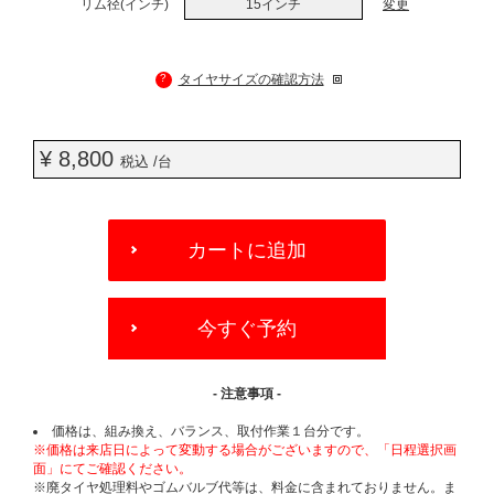
リム径(インチ)
15インチ
変更
?
タイヤサイズの確認方法
¥ 8,800
税込 /台
ADD
TO
カートに追加
CART
OPTIONS
今すぐ予約
- 注意事項 -
価格は、組み換え、バランス、取付作業１台分です。
※価格は来店日によって変動する場合がございますので、「日程選択画
面」にてご確認ください。
※廃タイヤ処理料やゴムバルブ代等は、料金に含まれておりません。ま