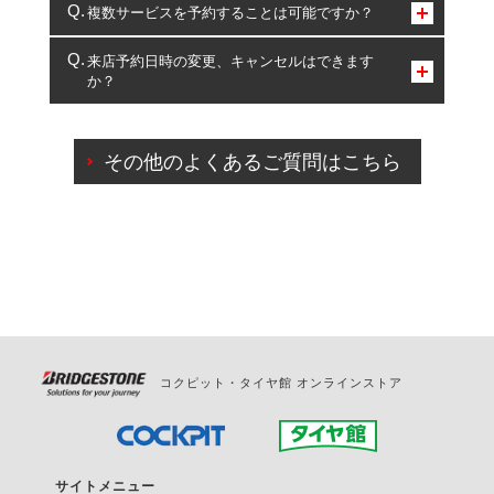
コクピット・タイヤ館のみとなります。
複数サービスを予約することは可能ですか？
複数サービスのご予約は可能です。
来店予約日時の変更、キャンセルはできます
か？
一部の商品・サービスの組み合わせに限り、同時にご予約が
出来ないものもございます。
ご来店予約日の3営業日前までマイページからの予約
日変更が可能です。
その他のよくあるご質問はこちら
ご来店予約日の3営業日前を過ぎている場合のご予約
の日時変更につきましては、直接ご予約の店舗まで
お問合せください。
また、やむを得ない事由によりご予約のキャンセル
をご希望の際は、直接ご予約いただいた店舗へご連
絡ください。
コクピット・タイヤ館 オンラインストア
サイトメニュー