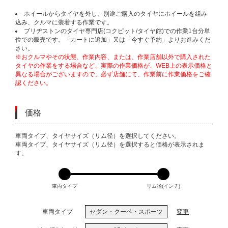
ホイールからタイヤを外し、別途ご購入のタイヤにホイールを組み
込み、クルマに装着する作業です。
ブリヂストンのタイヤ専門店(コクピット/タイヤ館)での作業1台分単
位での販売です。「カートに追加」又は「今すぐ予約」よりお進みくだ
さい。
※おクルマやその状態、作業内容、または、作業店舗以外で購入された
タイヤの作業をする場合など、実際の作業価格が、WEB上の表示価格と
異なる場合がございますので、必ず店舗にて、作業前に作業価格をご確
認ください。
価格
VARIATIONS
車両タイプ、タイヤサイズ（リム径）を選択してください。
車両タイプ、タイヤサイズ（リム径）を選択すると価格が表示されま
す。
車両タイプ
リム径(インチ)
車両タイプ
セダン・クーペ・スポーツ
変更