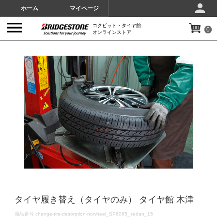
ホーム
マイページ
コクピット・タイヤ館
0
オンラインストア
IMAGES
タイヤ履き替え（タイヤのみ） タイヤ館 木津
DETAILS
商品番号
change-tire-desorption-nowheel_SP6065_sedan_15