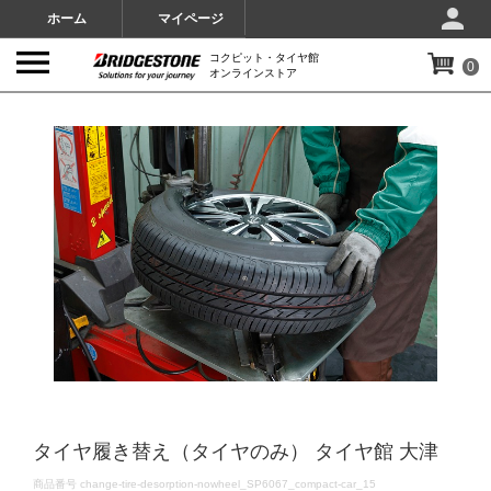
ホーム
マイページ
コクピット・タイヤ館
0
オンラインストア
IMAGES
タイヤ履き替え（タイヤのみ） タイヤ館 大津
DETAILS
商品番号
change-tire-desorption-nowheel_SP6067_compact-car_15