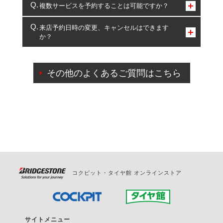
コクピット・タイヤ館のみとなります。
複数サービスを予約することは可能ですか？
複数サービスのご予約は可能です。
来店予約日時の変更、キャンセルはできます
か？
一部の商品・サービスの組み合わせに限り、同時にご予約が
出来ないものもございます。
ご来店予約日の3営業日前までマイページからの予約
日変更が可能です。
その他のよくあるご質問はこちら
ご来店予約日の3営業日前を過ぎている場合のご予約
の日時変更につきましては、直接ご予約の店舗まで
お問合せください。
また、やむを得ない事由によりご予約のキャンセル
をご希望の際は、直接ご予約いただいた店舗へご連
絡ください。
コクピット・タイヤ館 オンラインストア
サイトメニュー