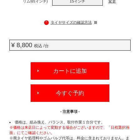
リム径(インチ)
15インチ
変更
?
タイヤサイズの確認方法
¥ 8,800
税込 /台
ADD
TO
カートに追加
CART
OPTIONS
今すぐ予約
- 注意事項 -
価格は、組み換え、バランス、取付作業１台分です。
※価格は来店日によって変動する場合がございますので、「日程選択画
面」にてご確認ください。
※廃タイヤ処理料やゴムバルブ代等は、料金に含まれておりません。ま