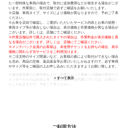
た一部特殊な車両の場合で、取付に追加費用などが発生する場合がござ
います。作業前に、取付店舗で必ずご確認をお願いいたします。
※店舗、車両タイプ、サイズにより価格が異なりますので、予めご了承
ください。
※お車を店頭で確認し、ご選択いただいたサービス内容とお車の状態・
車両タイプ等が適合しない場合は、表示価格と作業価格が異なる場合が
ございます。詳しくは、店舗にてご確認ください。
※作業店舗以外で購入されたタイヤの場合は、作業料金が表示価格と異
なる場合がございます。詳しくは、店舗にてご確認ください。
※メンテパック会員のお客様は、未使用チケットをお持ちの場合、表示
価格に関わらず当サービスをご利用頂けます。
※ご注文時のサイズ間違いなど、お客様の責により取付ができない場合
も含め、商品の交換、返品返金等お受けいたしかねますので、必ず車両
やサイズ等をご確認の上お申し込みいただきますようお願い致します。
※違法改造車の入庫作業および、作業によって車体への接触や車枠やフ
ェンダーからのはみ出し等、法規を逸脱する作業については、お受けい
たしかねますので、予めご了承ください。
※輸入車や一部希少車種等には対応できない場合もございます。
※おクルマの状態(作業の安全性を確保できない場合など含め)によって
は、ご来店当日であっても、作業をお断りさせて頂く場合もございま
す。
ADDITIONAL
INFORMATION
ご利用方法