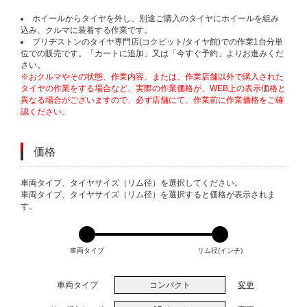
ホイールからタイヤを外し、別途ご購入のタイヤにホイールを組み
込み、クルマに装着する作業です。
ブリヂストンのタイヤ専門店(コクピット/タイヤ館)での作業1台分単
位での販売です。「カートに追加」又は「今すぐ予約」よりお進みくだ
さい。
※おクルマやその状態、作業内容、または、作業店舗以外で購入された
タイヤの作業をする場合など、実際の作業価格が、WEB上の表示価格と
異なる場合がございますので、必ず店舗にて、作業前に作業価格をご確
認ください。
価格
VARIATIONS
車両タイプ、タイヤサイズ（リム径）を選択してください。
車両タイプ、タイヤサイズ（リム径）を選択すると価格が表示されま
す。
車両タイプ
リム径(インチ)
車両タイプ
コンパクト
変更