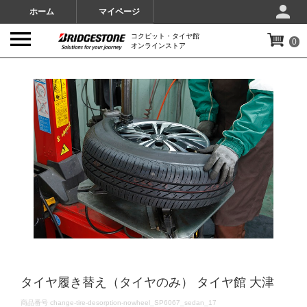
ホーム
マイページ
コクピット・タイヤ館
0
オンラインストア
IMAGES
タイヤ履き替え（タイヤのみ） タイヤ館 大津
DETAILS
商品番号
change-tire-desorption-nowheel_SP6067_sedan_17