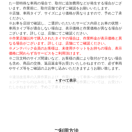
た一部特殊な車両の場合で、取付に追加費用などが発生する場合がござ
います。作業前に、取付店舗で必ずご確認をお願いいたします。
※店舗、車両タイプ、サイズにより価格が異なりますので、予めご了承
ください。
※お車を店頭で確認し、ご選択いただいたサービス内容とお車の状態・
車両タイプ等が適合しない場合は、表示価格と作業価格が異なる場合が
ございます。詳しくは、店舗にてご確認ください。
※作業店舗以外で購入されたタイヤの場合は、作業料金が表示価格と異
なる場合がございます。詳しくは、店舗にてご確認ください。
※メンテパック会員のお客様は、未使用チケットをお持ちの場合、表示
価格に関わらず当サービスをご利用頂けます。
※ご注文時のサイズ間違いなど、お客様の責により取付ができない場合
も含め、商品の交換、返品返金等お受けいたしかねますので、必ず車両
やサイズ等をご確認の上お申し込みいただきますようお願い致します。
※違法改造車の入庫作業および、作業によって車体への接触や車枠やフ
ェンダーからのはみ出し等、法規を逸脱する作業については、お受けい
たしかねますので、予めご了承ください。
※輸入車や一部希少車種等には対応できない場合もございます。
※おクルマの状態(作業の安全性を確保できない場合など含め)によって
は、ご来店当日であっても、作業をお断りさせて頂く場合もございま
す。
ADDITIONAL
INFORMATION
ご利用方法