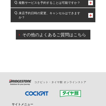
コクピット・タイヤ館のみとなります。
複数サービスを予約することは可能ですか？
複数サービスのご予約は可能です。
来店予約日時の変更、キャンセルはできます
か？
一部の商品・サービスの組み合わせに限り、同時にご予約が
出来ないものもございます。
ご来店予約日の3営業日前までマイページからの予約
日変更が可能です。
その他のよくあるご質問はこちら
ご来店予約日の3営業日前を過ぎている場合のご予約
の日時変更につきましては、直接ご予約の店舗まで
お問合せください。
また、やむを得ない事由によりご予約のキャンセル
をご希望の際は、直接ご予約いただいた店舗へご連
絡ください。
コクピット・タイヤ館 オンラインストア
サイトメニュー