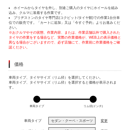
ホイールからタイヤを外し、別途ご購入のタイヤにホイールを組み
込み、クルマに装着する作業です。
ブリヂストンのタイヤ専門店(コクピット/タイヤ館)での作業1台分単
位での販売です。「カートに追加」又は「今すぐ予約」よりお進みくだ
さい。
※おクルマやその状態、作業内容、または、作業店舗以外で購入された
タイヤの作業をする場合など、実際の作業価格が、WEB上の表示価格と
異なる場合がございますので、必ず店舗にて、作業前に作業価格をご確
認ください。
価格
VARIATIONS
車両タイプ、タイヤサイズ（リム径）を選択してください。
車両タイプ、タイヤサイズ（リム径）を選択すると価格が表示されま
す。
車両タイプ
リム径(インチ)
車両タイプ
セダン・クーペ・スポーツ
変更