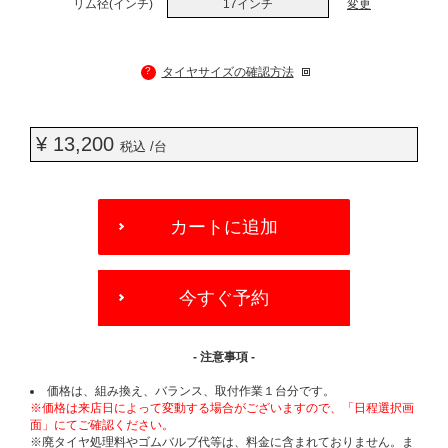
リム径(インチ)
17インチ
変更
?
タイヤサイズの確認方法
¥ 13,200
税込 /台
ADD
TO
カートに追加
CART
OPTIONS
今すぐ予約
- 注意事項 -
価格は、組み換え、バランス、取付作業１台分です。
※価格は来店日によって変動する場合がございますので、「日程選択画
面」にてご確認ください。
※廃タイヤ処理料やゴムバルブ代等は、料金に含まれておりません。ま