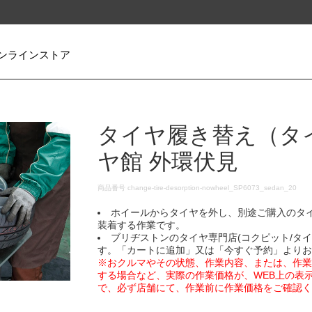
ンラインストア
タイヤ履き替え（タ
ヤ館 外環伏見
DETAILS
商品番号
change-tire-desorption-nowheel_SP6073_sedan_20
ホイールからタイヤを外し、別途ご購入のタ
装着する作業です。
ブリヂストンのタイヤ専門店(コクピット/タ
す。「カートに追加」又は「今すぐ予約」より
※おクルマやその状態、作業内容、または、作
する場合など、実際の作業価格が、WEB上の表
で、必ず店舗にて、作業前に作業価格をご確認