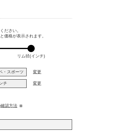
てください。
ると価格が表示されます。
リム径(インチ)
ペ・スポーツ
変更
インチ
変更
の確認方法