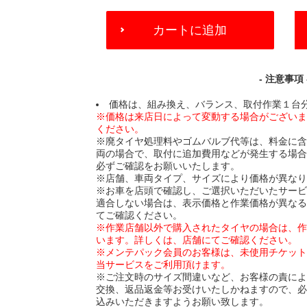
ADD
カートに追加
TO
CART
OPTIONS
- 注意事項 
価格は、組み換え、バランス、取付作業１台
※価格は来店日によって変動する場合がござい
ください。
※廃タイヤ処理料やゴムバルブ代等は、料金に
両の場合で、取付に追加費用などが発生する場
必ずご確認をお願いいたします。
※店舗、車両タイプ、サイズにより価格が異な
※お車を店頭で確認し、ご選択いただいたサー
適合しない場合は、表示価格と作業価格が異な
てご確認ください。
※作業店舗以外で購入されたタイヤの場合は、
います。詳しくは、店舗にてご確認ください。
※メンテパック会員のお客様は、未使用チケッ
当サービスをご利用頂けます。
※ご注文時のサイズ間違いなど、お客様の責に
交換、返品返金等お受けいたしかねますので、
込みいただきますようお願い致します。