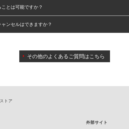
ることは可能ですか？
のみとなります。
キャンセルはできますか？
は可能です。
わせに限り、同時にご予約が出来ないものもございます。
日前までマイページからの予約日変更が可能です。
日前を過ぎている場合のご予約の日時変更につきましては、直
その他のよくあるご質問はこちら
由によりご予約のキャンセルをご希望の際は、直接ご予約いた
ンストア
外部サイト