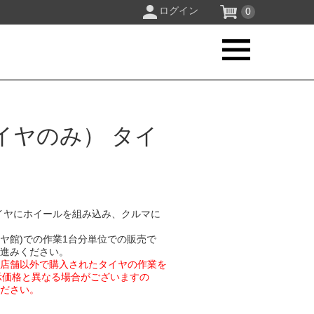
ログイン
0
イヤのみ） タイ
イヤにホイールを組み込み、クルマに
イヤ館)での作業1台分単位での販売で
お進みください。
業店舗以外で購入されたタイヤの作業を
示価格と異なる場合がございますの
ください。