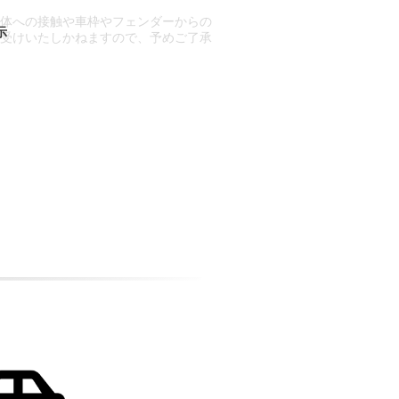
車体への接触や車枠やフェンダーからの
お受けいたしかねますので、予めご了承
合もございます。
場合など含め)によっては、ご来店当日
ざいます。