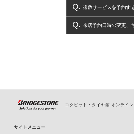
複数サービスを予約す
コクピット・タイヤ館
来店予約日時の変更、
複数サービスのご予約
一部の商品・サービスの組み合
ご来店予約日の3営業
ご来店予約日の3営業
ください。
また、やむを得ない事
い。
コクピット・タイヤ館 オンライ
サイトメニュー