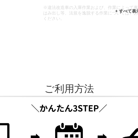
※違法改造車の入庫作業および、作業によって
はみ出し等、法規を逸脱する作業については、
ください。
※輸入車や一部希少車種等には対応できない場
※おクルマの状態(作業の安全性を確保できない
であっても、作業をお断りさせて頂く場合もご
ご利用方法