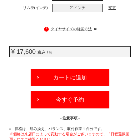
リム径(インチ)
21インチ
変更
?
タイヤサイズの確認方法
¥ 17,600
税込 /台
ADD
TO
カートに追加
CART
OPTIONS
今すぐ予約
- 注意事項 -
価格は、組み換え、バランス、取付作業１台分です。
※価格は来店日によって変動する場合がございますので、「日程選択画
面」にてご確認ください。