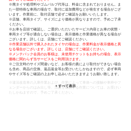
※廃タイヤ処理料やゴムバルブ代等は、料金に含まれておりません。ま
た一部特殊な車両の場合で、取付に追加費用などが発生する場合がござ
います。作業前に、取付店舗で必ずご確認をお願いいたします。
※店舗、車両タイプ、サイズにより価格が異なりますので、予めご了承
ください。
※お車を店頭で確認し、ご選択いただいたサービス内容とお車の状態・
車両タイプ等が適合しない場合は、表示価格と作業価格が異なる場合が
ございます。詳しくは、店舗にてご確認ください。
※作業店舗以外で購入されたタイヤの場合は、作業料金が表示価格と異
なる場合がございます。詳しくは、店舗にてご確認ください。
※メンテパック会員のお客様は、未使用チケットをお持ちの場合、表示
価格に関わらず当サービスをご利用頂けます。
※ご注文時のサイズ間違いなど、お客様の責により取付ができない場合
も含め、商品の交換、返品返金等お受けいたしかねますので、必ず車両
やサイズ等をご確認の上お申し込みいただきますようお願い致します。
※違法改造車の入庫作業および、作業によって車体への接触や車枠やフ
ェンダーからのはみ出し等、法規を逸脱する作業については、お受けい
たしかねますので、予めご了承ください。
※輸入車や一部希少車種等には対応できない場合もございます。
※おクルマの状態(作業の安全性を確保できない場合など含め)によって
は、ご来店当日であっても、作業をお断りさせて頂く場合もございま
す。
ADDITIONAL
INFORMATION