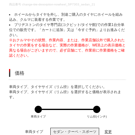
DETAILS
商品番号
change-tire-desorption-nowheel_SP7303_sedan_21
ホイールからタイヤを外し、別途ご購入のタイヤにホイールを組み
込み、クルマに装着する作業です。
ブリヂストンのタイヤ専門店(コクピット/タイヤ館)での作業1台分単
位での販売です。「カートに追加」又は「今すぐ予約」よりお進みくだ
さい。
※おクルマやその状態、作業内容、または、作業店舗以外で購入された
タイヤの作業をする場合など、実際の作業価格が、WEB上の表示価格と
異なる場合がございますので、必ず店舗にて、作業前に作業価格をご確
認ください。
価格
VARIATIONS
車両タイプ、タイヤサイズ（リム径）を選択してください。
車両タイプ、タイヤサイズ（リム径）を選択すると価格が表示されま
す。
車両タイプ
リム径(インチ)
車両タイプ
セダン・クーペ・スポーツ
変更