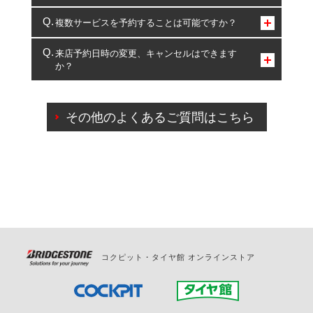
コクピット・タイヤ館のみとなります。
複数サービスを予約することは可能ですか？
複数サービスのご予約は可能です。
来店予約日時の変更、キャンセルはできます
か？
一部の商品・サービスの組み合わせに限り、同時にご予約が
出来ないものもございます。
ご来店予約日の3営業日前までマイページからの予約
日変更が可能です。
その他のよくあるご質問はこちら
ご来店予約日の3営業日前を過ぎている場合のご予約
の日時変更につきましては、直接ご予約の店舗まで
お問合せください。
また、やむを得ない事由によりご予約のキャンセル
をご希望の際は、直接ご予約いただいた店舗へご連
絡ください。
コクピット・タイヤ館 オンラインストア