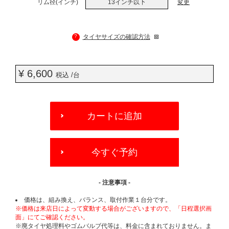
リム径(インチ)
13インチ以下
変更
?
タイヤサイズの確認方法
¥ 6,600
税込 /台
ADD
TO
カートに追加
CART
OPTIONS
今すぐ予約
- 注意事項 -
価格は、組み換え、バランス、取付作業１台分です。
※価格は来店日によって変動する場合がございますので、「日程選択画
面」にてご確認ください。
※廃タイヤ処理料やゴムバルブ代等は、料金に含まれておりません。ま