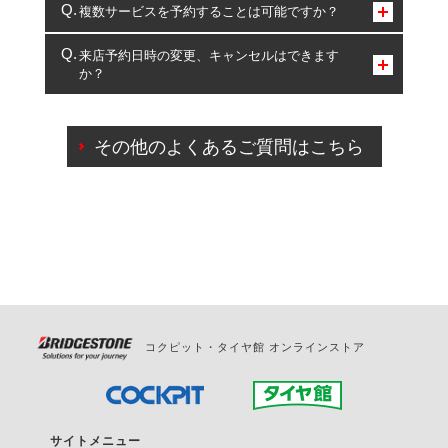
コクピット・タイヤ館のみとなります。
複数サービスを予約することは可能ですか？
複数サービスのご予約は可能です。
来店予約日時の変更、キャンセルはできます
か？
一部の商品・サービスの組み合わせに限り、同時にご予約が
出来ないものもございます。
ご来店予約日の3営業日前までマイページからの予約
日変更が可能です。
その他のよくあるご質問はこちら
ご来店予約日の3営業日前を過ぎている場合のご予約
の日時変更につきましては、直接ご予約の店舗まで
お問合せください。
また、やむを得ない事由によりご予約のキャンセル
をご希望の際は、直接ご予約いただいた店舗へご連
絡ください。
コクピット・タイヤ館 オンラインストア
サイトメニュー