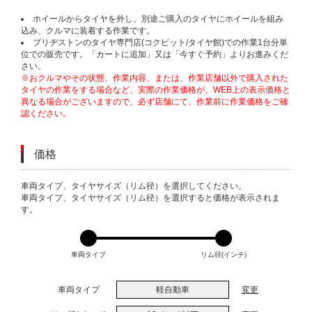
ホイールからタイヤを外し、別途ご購入のタイヤにホイールを組み
込み、クルマに装着する作業です。
ブリヂストンのタイヤ専門店(コクピット/タイヤ館)での作業1台分単
位での販売です。「カートに追加」又は「今すぐ予約」よりお進みくだ
さい。
※おクルマやその状態、作業内容、または、作業店舗以外で購入された
タイヤの作業をする場合など、実際の作業価格が、WEB上の表示価格と
異なる場合がございますので、必ず店舗にて、作業前に作業価格をご確
認ください。
価格
VARIATIONS
車両タイプ、タイヤサイズ（リム径）を選択してください。
車両タイプ、タイヤサイズ（リム径）を選択すると価格が表示されま
す。
車両タイプ
リム径(インチ)
車両タイプ
軽自動車
変更