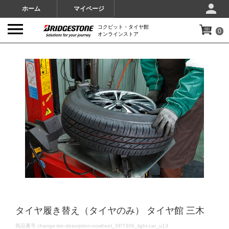
ホーム
マイページ
コクピット・タイヤ館
0
オンラインストア
IMAGES
タイヤ履き替え（タイヤのみ） タイヤ館 三木
DETAILS
商品番号
change-tire-desorption-nowheel_SP7306_light-car_u13