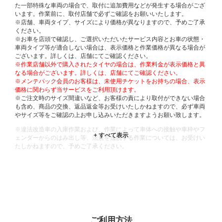
た一部特殊な車両の場合で、取付に追加費用などが発生する場合がござ
います。作業前に、取付店舗で必ずご確認をお願いいたします。
※店舗、車両タイプ、サイズにより価格が異なりますので、予めご了承
ください。
※お車を店頭で確認し、ご選択いただいたサービス内容とお車の状態・
車両タイプ等が適合しない場合は、表示価格と作業価格が異なる場合が
ございます。詳しくは、店舗にてご確認ください。
※作業店舗以外で購入されたタイヤの場合は、作業料金が表示価格と異
なる場合がございます。詳しくは、店舗にてご確認ください。
※メンテパック会員のお客様は、未使用チケットをお持ちの場合、表示
価格に関わらず当サービスをご利用頂けます。
※ご注文時のサイズ間違いなど、お客様の責により取付ができない場合
も含め、商品の交換、返品返金等お受けいたしかねますので、必ず車両
やサイズ等をご確認の上お申し込みいただきますようお願い致します。
※違法改造車の入庫作業および、作業によって車体への接触や車枠やフ
ェンダーからのはみ出し等、法規を逸脱する作業については、お受けい
たしかねますので、予めご了承ください。
※輸入車や一部希少車種等には対応できない場合もございます。
※おクルマの状態(作業の安全性を確保できない場合など含め)によって
は、ご来店当日であっても、作業をお断りさせて頂く場合もございま
す。
ADDITIONAL
INFORMATION
ご利用方法