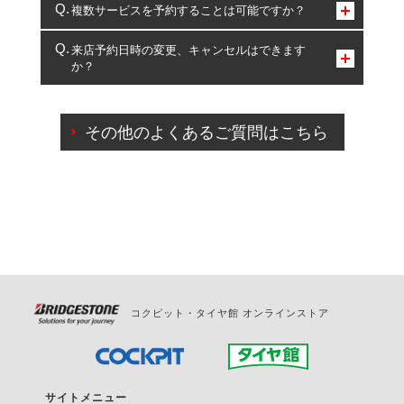
コクピット・タイヤ館のみとなります。
複数サービスを予約することは可能ですか？
複数サービスのご予約は可能です。
来店予約日時の変更、キャンセルはできます
か？
一部の商品・サービスの組み合わせに限り、同時にご予約が
出来ないものもございます。
ご来店予約日の3営業日前までマイページからの予約
日変更が可能です。
その他のよくあるご質問はこちら
ご来店予約日の3営業日前を過ぎている場合のご予約
の日時変更につきましては、直接ご予約の店舗まで
お問合せください。
また、やむを得ない事由によりご予約のキャンセル
をご希望の際は、直接ご予約いただいた店舗へご連
絡ください。
コクピット・タイヤ館 オンラインストア
サイトメニュー