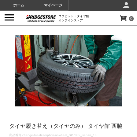
ホーム
マイページ
コクピット・タイヤ館
0
オンラインストア
IMAGES
タイヤ履き替え（タイヤのみ） タイヤ館 西脇
DETAILS
商品番号
change-tire-desorption-nowheel_SP7309_sedan_18