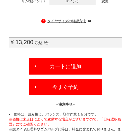
リム径(インチ)
18インチ
変更
?
タイヤサイズの確認方法
¥ 13,200
税込 /台
ADD
TO
カートに追加
CART
OPTIONS
今すぐ予約
- 注意事項 -
価格は、組み換え、バランス、取付作業１台分です。
※価格は来店日によって変動する場合がございますので、「日程選択画
面」にてご確認ください。
※廃タイヤ処理料やゴムバルブ代等は、料金に含まれておりません。ま