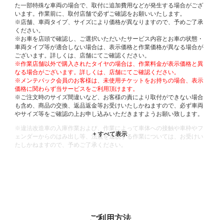
た一部特殊な車両の場合で、取付に追加費用などが発生する場合がござ
います。作業前に、取付店舗で必ずご確認をお願いいたします。
※店舗、車両タイプ、サイズにより価格が異なりますので、予めご了承
ください。
※お車を店頭で確認し、ご選択いただいたサービス内容とお車の状態・
車両タイプ等が適合しない場合は、表示価格と作業価格が異なる場合が
ございます。詳しくは、店舗にてご確認ください。
※作業店舗以外で購入されたタイヤの場合は、作業料金が表示価格と異
なる場合がございます。詳しくは、店舗にてご確認ください。
※メンテパック会員のお客様は、未使用チケットをお持ちの場合、表示
価格に関わらず当サービスをご利用頂けます。
※ご注文時のサイズ間違いなど、お客様の責により取付ができない場合
も含め、商品の交換、返品返金等お受けいたしかねますので、必ず車両
やサイズ等をご確認の上お申し込みいただきますようお願い致します。
※違法改造車の入庫作業および、作業によって車体への接触や車枠やフ
ェンダーからのはみ出し等、法規を逸脱する作業については、お受けい
たしかねますので、予めご了承ください。
※輸入車や一部希少車種等には対応できない場合もございます。
※おクルマの状態(作業の安全性を確保できない場合など含め)によって
は、ご来店当日であっても、作業をお断りさせて頂く場合もございま
す。
ADDITIONAL
INFORMATION
ご利用方法