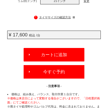
リム径(インチ)
21インチ
変更
?
タイヤサイズの確認方法
¥ 17,600
税込 /台
ADD
TO
カートに追加
CART
OPTIONS
今すぐ予約
- 注意事項 -
価格は、組み換え、バランス、取付作業１台分です。
※価格は来店日によって変動する場合がございますので、「日程選択画
面」にてご確認ください。
※廃タイヤ処理料やゴムバルブ代等は、料金に含まれておりません。ま