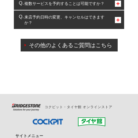
コクピット・タイヤ館のみとなります。
複数サービスを予約することは可能ですか？
複数サービスのご予約は可能です。
来店予約日時の変更、キャンセルはできます
か？
一部の商品・サービスの組み合わせに限り、同時にご予約が
出来ないものもございます。
ご来店予約日の3営業日前までマイページからの予約
日変更が可能です。
その他のよくあるご質問はこちら
ご来店予約日の3営業日前を過ぎている場合のご予約
の日時変更につきましては、直接ご予約の店舗まで
お問合せください。
また、やむを得ない事由によりご予約のキャンセル
をご希望の際は、直接ご予約いただいた店舗へご連
絡ください。
コクピット・タイヤ館 オンラインストア
サイトメニュー