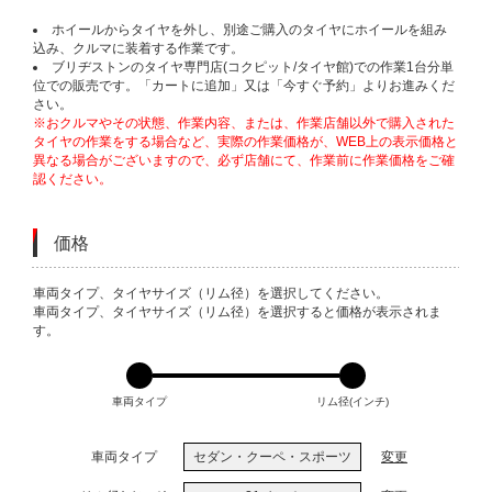
ホイールからタイヤを外し、別途ご購入のタイヤにホイールを組み
込み、クルマに装着する作業です。
ブリヂストンのタイヤ専門店(コクピット/タイヤ館)での作業1台分単
位での販売です。「カートに追加」又は「今すぐ予約」よりお進みくだ
さい。
※おクルマやその状態、作業内容、または、作業店舗以外で購入された
タイヤの作業をする場合など、実際の作業価格が、WEB上の表示価格と
異なる場合がございますので、必ず店舗にて、作業前に作業価格をご確
認ください。
価格
VARIATIONS
車両タイプ、タイヤサイズ（リム径）を選択してください。
車両タイプ、タイヤサイズ（リム径）を選択すると価格が表示されま
す。
車両タイプ
リム径(インチ)
車両タイプ
セダン・クーペ・スポーツ
変更