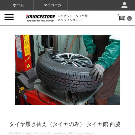
ホーム
マイページ
コクピット・タイヤ館
0
オンラインストア
IMAGES
タイヤ履き替え（タイヤのみ） タイヤ館 西脇
DETAILS
商品番号
change-tire-desorption-nowheel_SP7309_sedan_21