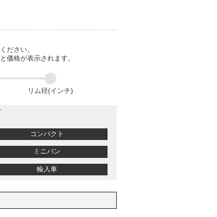
てください。
ると価格が表示されます。
リム径(インチ)
プ
コンパクト
ミニバン
輸入車