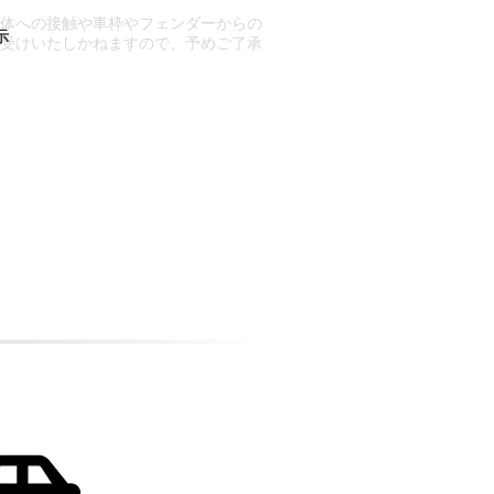
車体への接触や車枠やフェンダーからの
お受けいたしかねますので、予めご了承
合もございます。
場合など含め)によっては、ご来店当日
ざいます。