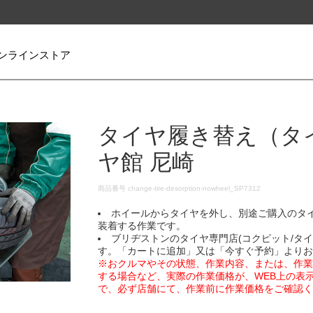
ンラインストア
タイヤ履き替え（タ
ヤ館 尼崎
DETAILS
商品番号
change-tire-desorption-nowheel_SP7312
ホイールからタイヤを外し、別途ご購入のタ
装着する作業です。
ブリヂストンのタイヤ専門店(コクピット/タ
す。「カートに追加」又は「今すぐ予約」より
※おクルマやその状態、作業内容、または、作
する場合など、実際の作業価格が、WEB上の表
で、必ず店舗にて、作業前に作業価格をご確認