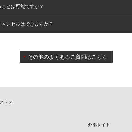
ることは可能ですか？
のみとなります。
キャンセルはできますか？
は可能です。
わせに限り、同時にご予約が出来ないものもございます。
日前までマイページからの予約日変更が可能です。
日前を過ぎている場合のご予約の日時変更につきましては、直
その他のよくあるご質問はこちら
由によりご予約のキャンセルをご希望の際は、直接ご予約いた
ンストア
外部サイト