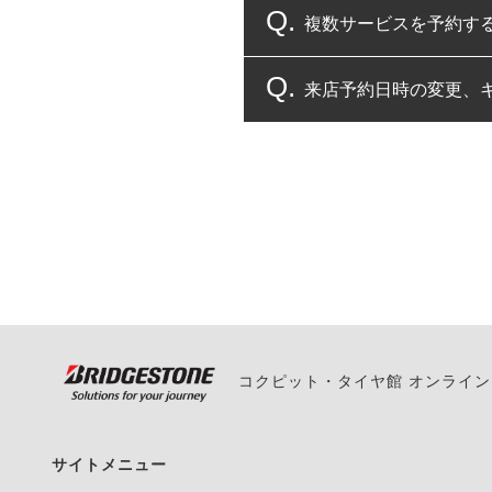
複数サービスを予約す
コクピット・タイヤ館
来店予約日時の変更、
複数サービスのご予約
一部の商品・サービスの組み合
ご来店予約日の3営業
ご来店予約日の3営業
ください。
また、やむを得ない事
い。
コクピット・タイヤ館 オンライ
サイトメニュー