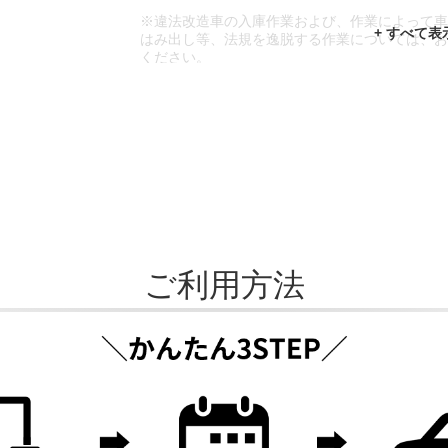
※違法改造車の入庫作業および、作業によって
はみ出し等、法規を逸脱する作業については、
ください。
※輸入車や一部希少車種等には対応できない場
※おクルマの状態(作業の安全性を確保できない
であっても、作業をお断りさせて頂く場合もご
ご利用方法