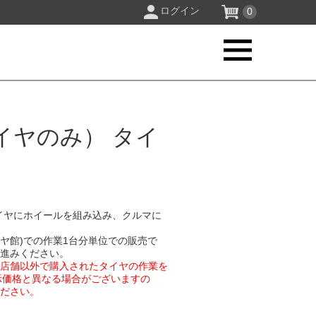
ログイン
0
イヤのみ） タイ
イヤにホイールを組み込み、クルマに
イヤ館)での作業1台分単位での販売で
お進みください。
業店舗以外で購入されたタイヤの作業を
示価格と異なる場合がございますの
ください。