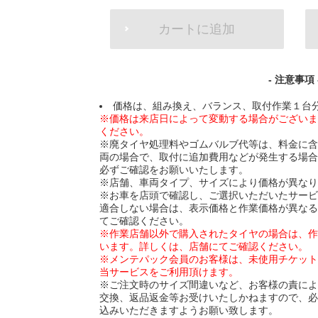
ADD
カートに追加
TO
CART
OPTIONS
- 注意事項 
価格は、組み換え、バランス、取付作業１台
※価格は来店日によって変動する場合がござい
ください。
※廃タイヤ処理料やゴムバルブ代等は、料金に
両の場合で、取付に追加費用などが発生する場
必ずご確認をお願いいたします。
※店舗、車両タイプ、サイズにより価格が異な
※お車を店頭で確認し、ご選択いただいたサー
適合しない場合は、表示価格と作業価格が異な
てご確認ください。
※作業店舗以外で購入されたタイヤの場合は、
います。詳しくは、店舗にてご確認ください。
※メンテパック会員のお客様は、未使用チケッ
当サービスをご利用頂けます。
※ご注文時のサイズ間違いなど、お客様の責に
交換、返品返金等お受けいたしかねますので、
込みいただきますようお願い致します。