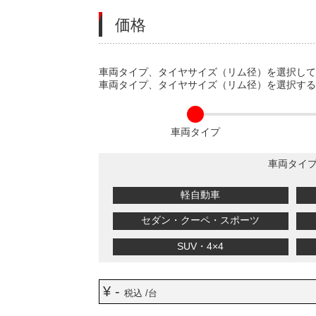
価格
VARIATIONS
車両タイプ、タイヤサイズ（リム径）を選択し
車両タイプ、タイヤサイズ（リム径）を選択す
車両タイプ
車両タイ
軽自動車
セダン・クーペ・スポーツ
SUV・4×4
¥ -
税込 /台