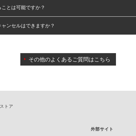
ることは可能ですか？
のみとなります。
キャンセルはできますか？
は可能です。
わせに限り、同時にご予約が出来ないものもございます。
日前までマイページからの予約日変更が可能です。
日前を過ぎている場合のご予約の日時変更につきましては、直
その他のよくあるご質問はこちら
由によりご予約のキャンセルをご希望の際は、直接ご予約いた
ンストア
外部サイト