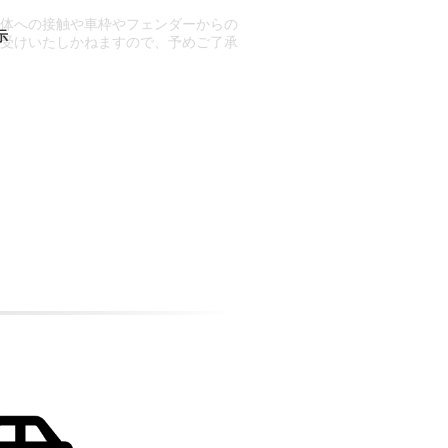
車体への接触や車枠やフェンダーからの
お受けいたしかねますので、予めご了承
合もございます。
場合など含め)によっては、ご来店当日
ざいます。