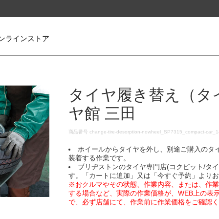
ンラインストア
タイヤ履き替え（タ
ヤ館 三田
DETAILS
商品番号
change-tire-desorption-nowheel_SP7315_compact-car_
ホイールからタイヤを外し、別途ご購入のタ
装着する作業です。
ブリヂストンのタイヤ専門店(コクピット/タ
す。「カートに追加」又は「今すぐ予約」より
※おクルマやその状態、作業内容、または、作
する場合など、実際の作業価格が、WEB上の表
で、必ず店舗にて、作業前に作業価格をご確認