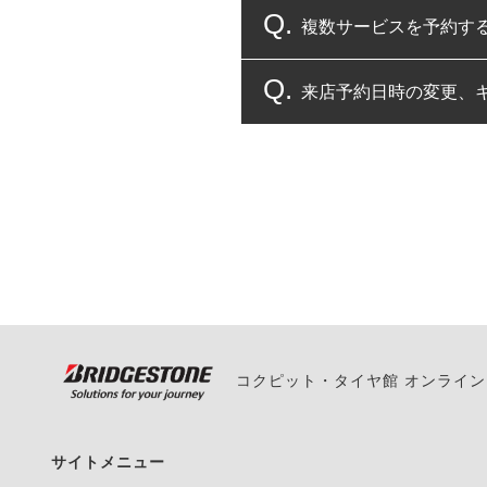
複数サービスを予約す
コクピット・タイヤ館
来店予約日時の変更、
複数サービスのご予約
一部の商品・サービスの組み合
ご来店予約日の3営業
ご来店予約日の3営業
ください。
また、やむを得ない事
い。
コクピット・タイヤ館 オンライ
サイトメニュー