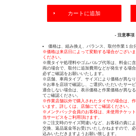
ADD
カートに追加
TO
CART
OPTIONS
- 注意事項 
価格は、組み換え、バランス、取付作業１台
※価格は来店日によって変動する場合がござい
ください。
※廃タイヤ処理料やゴムバルブ代等は、料金に
両の場合で、取付に追加費用などが発生する場
必ずご確認をお願いいたします。
※店舗、車両タイプ、サイズにより価格が異な
※お車を店頭で確認し、ご選択いただいたサー
適合しない場合は、表示価格と作業価格が異な
てご確認ください。
※作業店舗以外で購入されたタイヤの場合は、
います。詳しくは、店舗にてご確認ください。
※メンテパック会員のお客様は、未使用チケッ
当サービスをご利用頂けます。
※ご注文時のサイズ間違いなど、お客様の責に
交換、返品返金等お受けいたしかねますので、
込みいただきますようお願い致します。