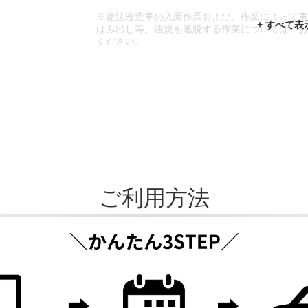
※違法改造車の入庫作業および、作業によって
はみ出し等、法規を逸脱する作業については、
ください。
※輸入車や一部希少車種等には対応できない場
※おクルマの状態(作業の安全性を確保できない
であっても、作業をお断りさせて頂く場合もご
ご利用方法