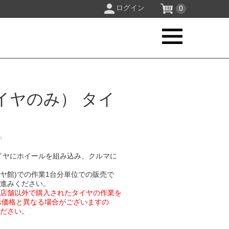
ログイン
0
イヤのみ） タイ
14
イヤにホイールを組み込み、クルマに
イヤ館)での作業1台分単位での販売で
お進みください。
業店舗以外で購入されたタイヤの作業を
示価格と異なる場合がございますの
ください。