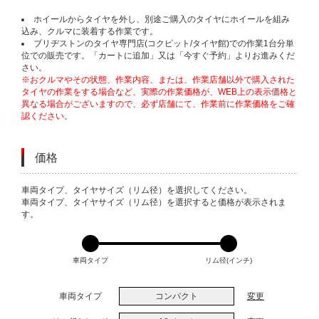
ホイールからタイヤを外し、別途ご購入のタイヤにホイールを組み
込み、クルマに装着する作業です。
ブリヂストンのタイヤ専門店(コクピット/タイヤ館)での作業1台分単
位での販売です。「カートに追加」又は「今すぐ予約」よりお進みくだ
さい。
※おクルマやその状態、作業内容、または、作業店舗以外で購入された
タイヤの作業をする場合など、実際の作業価格が、WEB上の表示価格と
異なる場合がございますので、必ず店舗にて、作業前に作業価格をご確
認ください。
価格
VARIATIONS
車両タイプ、タイヤサイズ（リム径）を選択してください。
車両タイプ、タイヤサイズ（リム径）を選択すると価格が表示されま
す。
車両タイプ
リム径(インチ)
車両タイプ
コンパクト
変更