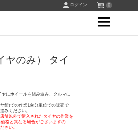
ログイン
0
イヤのみ） タイ
イヤにホイールを組み込み、クルマに
イヤ館)での作業1台分単位での販売で
お進みください。
業店舗以外で購入されたタイヤの作業を
示価格と異なる場合がございますの
ください。