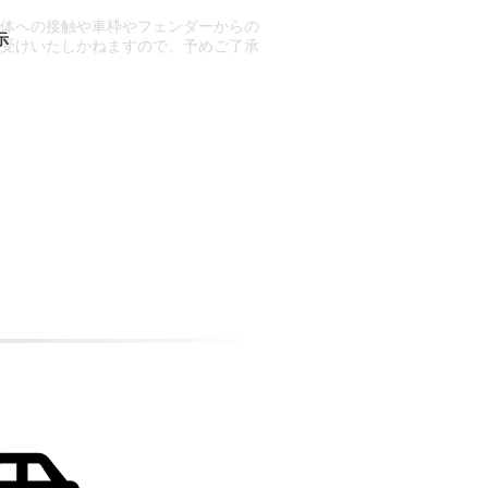
車体への接触や車枠やフェンダーからの
お受けいたしかねますので、予めご了承
合もございます。
場合など含め)によっては、ご来店当日
ざいます。