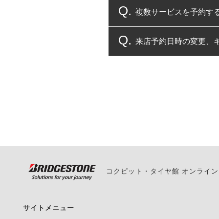
複数サービスを予約す
コクピット・タイヤ館
来店予約日時の変更、
複数サービスのご予約
一部の商品・サービスの組み合
ご来店予約日の3営業
ご来店予約日の3営業
ください。
また、やむを得ない事
い。
コクピット・タイヤ館 オンライ
サイトメニュー