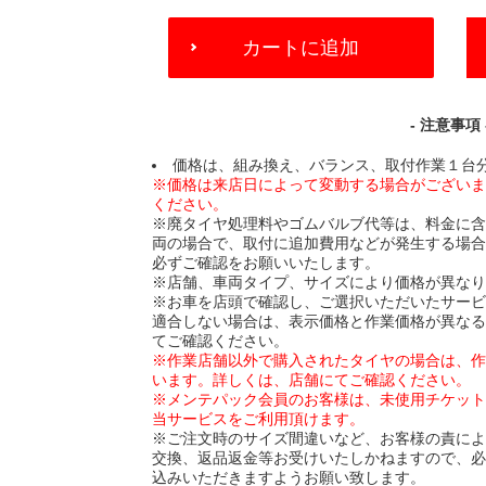
ADD
カートに追加
TO
CART
OPTIONS
- 注意事項 
価格は、組み換え、バランス、取付作業１台
※価格は来店日によって変動する場合がござい
ください。
※廃タイヤ処理料やゴムバルブ代等は、料金に
両の場合で、取付に追加費用などが発生する場
必ずご確認をお願いいたします。
※店舗、車両タイプ、サイズにより価格が異な
※お車を店頭で確認し、ご選択いただいたサー
適合しない場合は、表示価格と作業価格が異な
てご確認ください。
※作業店舗以外で購入されたタイヤの場合は、
います。詳しくは、店舗にてご確認ください。
※メンテパック会員のお客様は、未使用チケッ
当サービスをご利用頂けます。
※ご注文時のサイズ間違いなど、お客様の責に
交換、返品返金等お受けいたしかねますので、
込みいただきますようお願い致します。