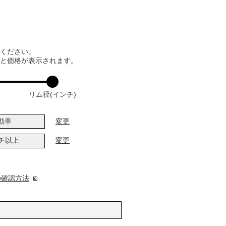
てください。
ると価格が表示されます。
リム径(インチ)
動車
変更
ンチ以上
変更
の確認方法