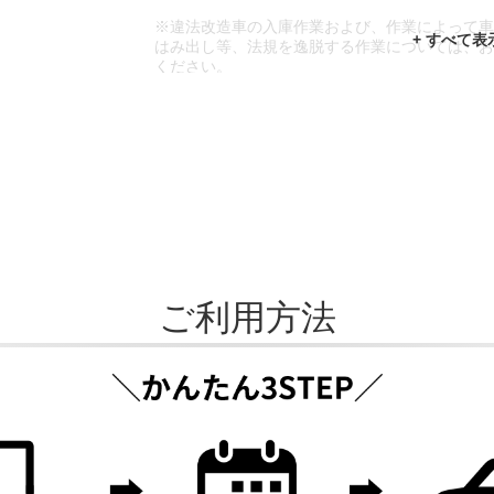
※違法改造車の入庫作業および、作業によって
はみ出し等、法規を逸脱する作業については、
ください。
※輸入車や一部希少車種等には対応できない場
※おクルマの状態(作業の安全性を確保できない
であっても、作業をお断りさせて頂く場合もご
ご利用方法