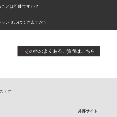
ることは可能ですか？
のみとなります。
キャンセルはできますか？
は可能です。
わせに限り、同時にご予約が出来ないものもございます。
日前までマイページからの予約日変更が可能です。
日前を過ぎている場合のご予約の日時変更につきましては、直
その他のよくあるご質問はこちら
由によりご予約のキャンセルをご希望の際は、直接ご予約いた
ンストア
外部サイト