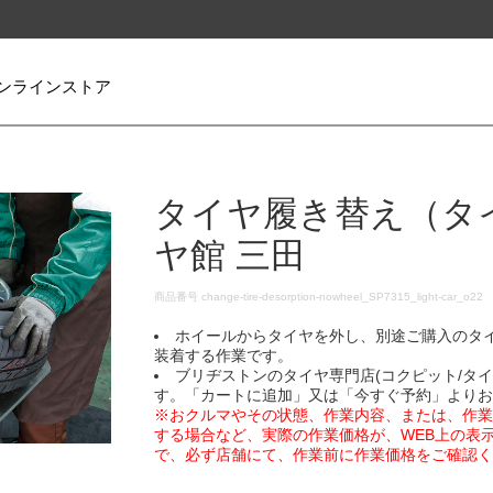
ンラインストア
タイヤ履き替え（タ
ヤ館 三田
DETAILS
商品番号
change-tire-desorption-nowheel_SP7315_light-car_o22
ホイールからタイヤを外し、別途ご購入のタ
装着する作業です。
ブリヂストンのタイヤ専門店(コクピット/タ
す。「カートに追加」又は「今すぐ予約」より
※おクルマやその状態、作業内容、または、作
する場合など、実際の作業価格が、WEB上の表
で、必ず店舗にて、作業前に作業価格をご確認