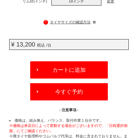
リム径(インチ)
18インチ
変更
?
タイヤサイズの確認方法
¥ 13,200
税込 /台
ADD
TO
カートに追加
CART
OPTIONS
今すぐ予約
- 注意事項 -
価格は、組み換え、バランス、取付作業１台分です。
※価格は来店日によって変動する場合がございますので、「日程選択画
面」にてご確認ください。
※廃タイヤ処理料やゴムバルブ代等は、料金に含まれておりません。ま