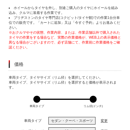
ホイールからタイヤを外し、別途ご購入のタイヤにホイールを組み
込み、クルマに装着する作業です。
ブリヂストンのタイヤ専門店(コクピット/タイヤ館)での作業1台分単
位での販売です。「カートに追加」又は「今すぐ予約」よりお進みくだ
さい。
※おクルマやその状態、作業内容、または、作業店舗以外で購入された
タイヤの作業をする場合など、実際の作業価格が、WEB上の表示価格と
異なる場合がございますので、必ず店舗にて、作業前に作業価格をご確
認ください。
価格
VARIATIONS
車両タイプ、タイヤサイズ（リム径）を選択してください。
車両タイプ、タイヤサイズ（リム径）を選択すると価格が表示されま
す。
車両タイプ
リム径(インチ)
車両タイプ
セダン・クーペ・スポーツ
変更