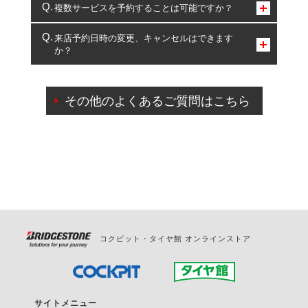
コクピット・タイヤ館のみとなります。
複数サービスを予約することは可能ですか？
複数サービスのご予約は可能です。
来店予約日時の変更、キャンセルはできます
か？
一部の商品・サービスの組み合わせに限り、同時にご予約が
出来ないものもございます。
ご来店予約日の3営業日前までマイページからの予約
日変更が可能です。
その他のよくあるご質問はこちら
ご来店予約日の3営業日前を過ぎている場合のご予約
の日時変更につきましては、直接ご予約の店舗まで
お問合せください。
また、やむを得ない事由によりご予約のキャンセル
をご希望の際は、直接ご予約いただいた店舗へご連
絡ください。
コクピット・タイヤ館 オンラインストア
サイトメニュー