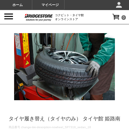
ホーム
マイページ
コクピット・タイヤ館
0
オンラインストア
IMAGES
タイヤ履き替え（タイヤのみ） タイヤ館 姫路南
DETAILS
商品番号
change-tire-desorption-nowheel_SP7319_sedan_18