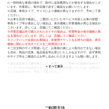
た一部特殊な車両の場合で、取付に追加費用などが発生する場合がござ
います。作業前に、取付店舗で必ずご確認をお願いいたします。
※店舗、車両タイプ、サイズにより価格が異なりますので、予めご了承
ください。
※お車を店頭で確認し、ご選択いただいたサービス内容とお車の状態・
車両タイプ等が適合しない場合は、表示価格と作業価格が異なる場合が
ございます。詳しくは、店舗にてご確認ください。
※作業店舗以外で購入されたタイヤの場合は、作業料金が表示価格と異
なる場合がございます。詳しくは、店舗にてご確認ください。
※メンテパック会員のお客様は、未使用チケットをお持ちの場合、表示
価格に関わらず当サービスをご利用頂けます。
※ご注文時のサイズ間違いなど、お客様の責により取付ができない場合
も含め、商品の交換、返品返金等お受けいたしかねますので、必ず車両
やサイズ等をご確認の上お申し込みいただきますようお願い致します。
※違法改造車の入庫作業および、作業によって車体への接触や車枠やフ
ェンダーからのはみ出し等、法規を逸脱する作業については、お受けい
たしかねますので、予めご了承ください。
※輸入車や一部希少車種等には対応できない場合もございます。
※おクルマの状態(作業の安全性を確保できない場合など含め)によって
は、ご来店当日であっても、作業をお断りさせて頂く場合もございま
す。
ADDITIONAL
INFORMATION
ご利用方法