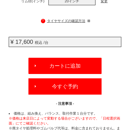
リム径(インチ)
20インチ
変更
?
タイヤサイズの確認方法
¥ 17,600
税込 /台
ADD
TO
カートに追加
CART
OPTIONS
今すぐ予約
- 注意事項 -
価格は、組み換え、バランス、取付作業１台分です。
※価格は来店日によって変動する場合がございますので、「日程選択画
面」にてご確認ください。
※廃タイヤ処理料やゴムバルブ代等は、料金に含まれておりません。ま