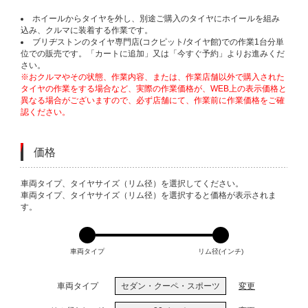
ホイールからタイヤを外し、別途ご購入のタイヤにホイールを組み
込み、クルマに装着する作業です。
ブリヂストンのタイヤ専門店(コクピット/タイヤ館)での作業1台分単
位での販売です。「カートに追加」又は「今すぐ予約」よりお進みくだ
さい。
※おクルマやその状態、作業内容、または、作業店舗以外で購入された
タイヤの作業をする場合など、実際の作業価格が、WEB上の表示価格と
異なる場合がございますので、必ず店舗にて、作業前に作業価格をご確
認ください。
価格
VARIATIONS
車両タイプ、タイヤサイズ（リム径）を選択してください。
車両タイプ、タイヤサイズ（リム径）を選択すると価格が表示されま
す。
車両タイプ
リム径(インチ)
車両タイプ
セダン・クーペ・スポーツ
変更