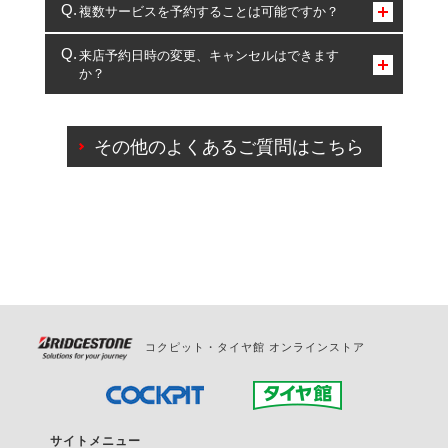
コクピット・タイヤ館のみとなります。
複数サービスを予約することは可能ですか？
複数サービスのご予約は可能です。
来店予約日時の変更、キャンセルはできます
か？
一部の商品・サービスの組み合わせに限り、同時にご予約が
出来ないものもございます。
ご来店予約日の3営業日前までマイページからの予約
日変更が可能です。
その他のよくあるご質問はこちら
ご来店予約日の3営業日前を過ぎている場合のご予約
の日時変更につきましては、直接ご予約の店舗まで
お問合せください。
また、やむを得ない事由によりご予約のキャンセル
をご希望の際は、直接ご予約いただいた店舗へご連
絡ください。
コクピット・タイヤ館 オンラインストア
サイトメニュー