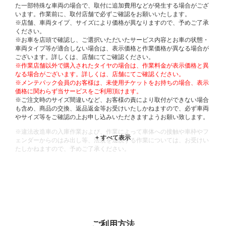
た一部特殊な車両の場合で、取付に追加費用などが発生する場合がござ
います。作業前に、取付店舗で必ずご確認をお願いいたします。
※店舗、車両タイプ、サイズにより価格が異なりますので、予めご了承
ください。
※お車を店頭で確認し、ご選択いただいたサービス内容とお車の状態・
車両タイプ等が適合しない場合は、表示価格と作業価格が異なる場合が
ございます。詳しくは、店舗にてご確認ください。
※作業店舗以外で購入されたタイヤの場合は、作業料金が表示価格と異
なる場合がございます。詳しくは、店舗にてご確認ください。
※メンテパック会員のお客様は、未使用チケットをお持ちの場合、表示
価格に関わらず当サービスをご利用頂けます。
※ご注文時のサイズ間違いなど、お客様の責により取付ができない場合
も含め、商品の交換、返品返金等お受けいたしかねますので、必ず車両
やサイズ等をご確認の上お申し込みいただきますようお願い致します。
※違法改造車の入庫作業および、作業によって車体への接触や車枠やフ
ェンダーからのはみ出し等、法規を逸脱する作業については、お受けい
たしかねますので、予めご了承ください。
※輸入車や一部希少車種等には対応できない場合もございます。
※おクルマの状態(作業の安全性を確保できない場合など含め)によって
は、ご来店当日であっても、作業をお断りさせて頂く場合もございま
す。
ADDITIONAL
INFORMATION
ご利用方法