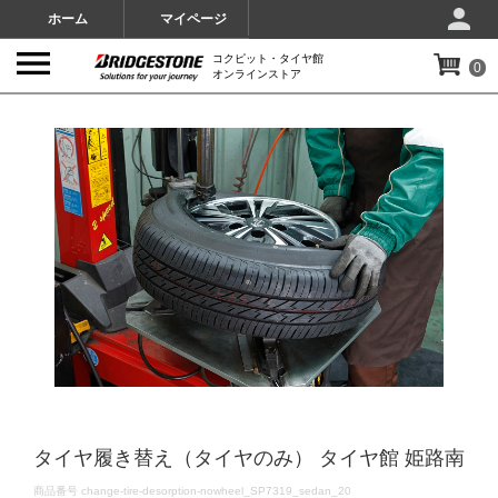
ホーム
マイページ
コクピット・タイヤ館
0
オンラインストア
IMAGES
タイヤ履き替え（タイヤのみ） タイヤ館 姫路南
DETAILS
商品番号
change-tire-desorption-nowheel_SP7319_sedan_20