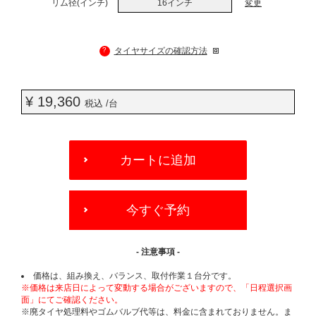
リム径(インチ)
16インチ
変更
?
タイヤサイズの確認方法
¥ 19,360
税込 /台
ADD
TO
カートに追加
CART
OPTIONS
今すぐ予約
- 注意事項 -
価格は、組み換え、バランス、取付作業１台分です。
※価格は来店日によって変動する場合がございますので、「日程選択画
面」にてご確認ください。
※廃タイヤ処理料やゴムバルブ代等は、料金に含まれておりません。ま