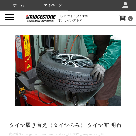
ホーム
マイページ
コクピット・タイヤ館
0
オンラインストア
IMAGES
タイヤ履き替え（タイヤのみ） タイヤ館 明石
DETAILS
商品番号
change-tire-desorption-nowheel_SP7321_compact-car_16