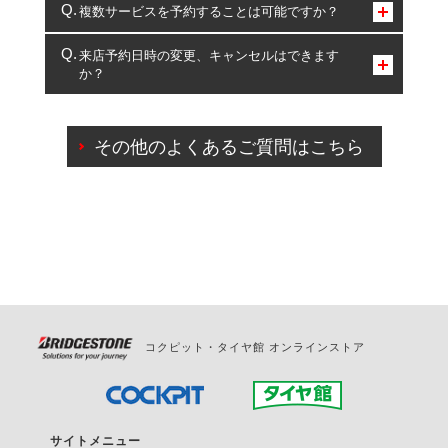
コクピット・タイヤ館のみとなります。
複数サービスを予約することは可能ですか？
複数サービスのご予約は可能です。
来店予約日時の変更、キャンセルはできます
か？
一部の商品・サービスの組み合わせに限り、同時にご予約が
出来ないものもございます。
ご来店予約日の3営業日前までマイページからの予約
日変更が可能です。
その他のよくあるご質問はこちら
ご来店予約日の3営業日前を過ぎている場合のご予約
の日時変更につきましては、直接ご予約の店舗まで
お問合せください。
また、やむを得ない事由によりご予約のキャンセル
をご希望の際は、直接ご予約いただいた店舗へご連
絡ください。
コクピット・タイヤ館 オンラインストア
サイトメニュー