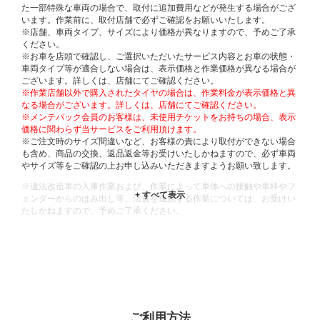
た一部特殊な車両の場合で、取付に追加費用などが発生する場合がござ
います。作業前に、取付店舗で必ずご確認をお願いいたします。
※店舗、車両タイプ、サイズにより価格が異なりますので、予めご了承
ください。
※お車を店頭で確認し、ご選択いただいたサービス内容とお車の状態・
車両タイプ等が適合しない場合は、表示価格と作業価格が異なる場合が
ございます。詳しくは、店舗にてご確認ください。
※作業店舗以外で購入されたタイヤの場合は、作業料金が表示価格と異
なる場合がございます。詳しくは、店舗にてご確認ください。
※メンテパック会員のお客様は、未使用チケットをお持ちの場合、表示
価格に関わらず当サービスをご利用頂けます。
※ご注文時のサイズ間違いなど、お客様の責により取付ができない場合
も含め、商品の交換、返品返金等お受けいたしかねますので、必ず車両
やサイズ等をご確認の上お申し込みいただきますようお願い致します。
※違法改造車の入庫作業および、作業によって車体への接触や車枠やフ
ェンダーからのはみ出し等、法規を逸脱する作業については、お受けい
たしかねますので、予めご了承ください。
※輸入車や一部希少車種等には対応できない場合もございます。
※おクルマの状態(作業の安全性を確保できない場合など含め)によって
は、ご来店当日であっても、作業をお断りさせて頂く場合もございま
す。
ADDITIONAL
INFORMATION
ご利用方法