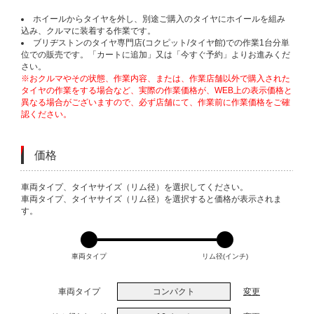
ホイールからタイヤを外し、別途ご購入のタイヤにホイールを組み
込み、クルマに装着する作業です。
ブリヂストンのタイヤ専門店(コクピット/タイヤ館)での作業1台分単
位での販売です。「カートに追加」又は「今すぐ予約」よりお進みくだ
さい。
※おクルマやその状態、作業内容、または、作業店舗以外で購入された
タイヤの作業をする場合など、実際の作業価格が、WEB上の表示価格と
異なる場合がございますので、必ず店舗にて、作業前に作業価格をご確
認ください。
価格
VARIATIONS
車両タイプ、タイヤサイズ（リム径）を選択してください。
車両タイプ、タイヤサイズ（リム径）を選択すると価格が表示されま
す。
車両タイプ
リム径(インチ)
車両タイプ
コンパクト
変更