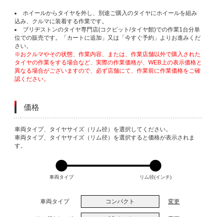
ホイールからタイヤを外し、別途ご購入のタイヤにホイールを組み
込み、クルマに装着する作業です。
ブリヂストンのタイヤ専門店(コクピット/タイヤ館)での作業1台分単
位での販売です。「カートに追加」又は「今すぐ予約」よりお進みくだ
さい。
※おクルマやその状態、作業内容、または、作業店舗以外で購入された
タイヤの作業をする場合など、実際の作業価格が、WEB上の表示価格と
異なる場合がございますので、必ず店舗にて、作業前に作業価格をご確
認ください。
価格
VARIATIONS
車両タイプ、タイヤサイズ（リム径）を選択してください。
車両タイプ、タイヤサイズ（リム径）を選択すると価格が表示されま
す。
車両タイプ
リム径(インチ)
車両タイプ
コンパクト
変更