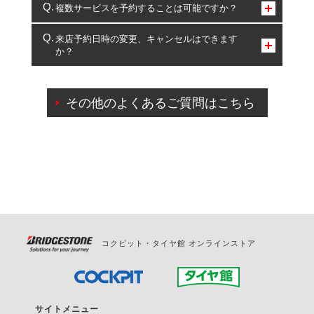
コクピット・タイヤ館のみとなります。
複数サービスを予約することは可能ですか？
複数サービスのご予約は可能です。
来店予約日時の変更、キャンセルはできます
か？
一部の商品・サービスの組み合わせに限り、同時にご予約が
出来ないものもございます。
ご来店予約日の3営業日前までマイページからの予約
日変更が可能です。
その他のよくあるご質問はこちら
ご来店予約日の3営業日前を過ぎている場合のご予約
の日時変更につきましては、直接ご予約の店舗まで
お問合せください。
また、やむを得ない事由によりご予約のキャンセル
をご希望の際は、直接ご予約いただいた店舗へご連
絡ください。
コクピット・タイヤ館 オンラインストア
サイトメニュー