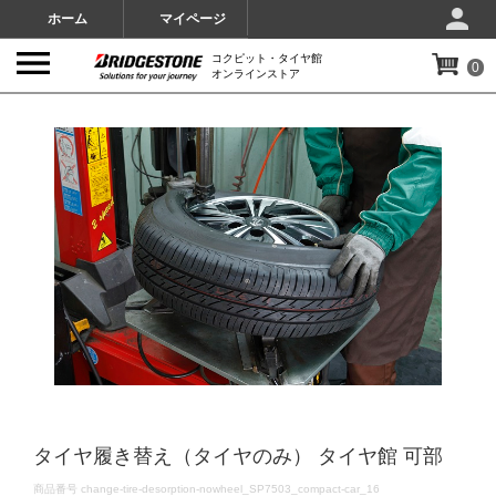
ホーム
マイページ
コクピット・タイヤ館
0
オンラインストア
IMAGES
タイヤ履き替え（タイヤのみ） タイヤ館 可部
DETAILS
商品番号
change-tire-desorption-nowheel_SP7503_compact-car_16