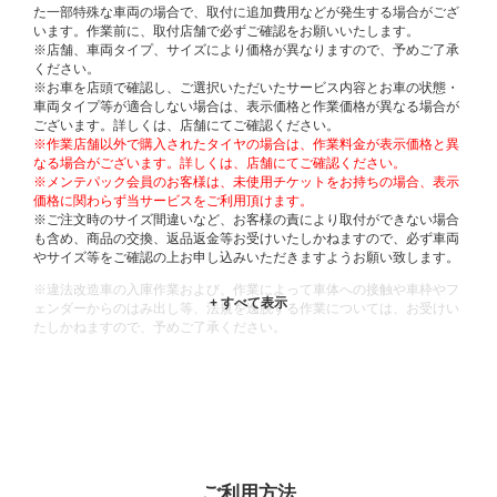
た一部特殊な車両の場合で、取付に追加費用などが発生する場合がござ
います。作業前に、取付店舗で必ずご確認をお願いいたします。
※店舗、車両タイプ、サイズにより価格が異なりますので、予めご了承
ください。
※お車を店頭で確認し、ご選択いただいたサービス内容とお車の状態・
車両タイプ等が適合しない場合は、表示価格と作業価格が異なる場合が
ございます。詳しくは、店舗にてご確認ください。
※作業店舗以外で購入されたタイヤの場合は、作業料金が表示価格と異
なる場合がございます。詳しくは、店舗にてご確認ください。
※メンテパック会員のお客様は、未使用チケットをお持ちの場合、表示
価格に関わらず当サービスをご利用頂けます。
※ご注文時のサイズ間違いなど、お客様の責により取付ができない場合
も含め、商品の交換、返品返金等お受けいたしかねますので、必ず車両
やサイズ等をご確認の上お申し込みいただきますようお願い致します。
※違法改造車の入庫作業および、作業によって車体への接触や車枠やフ
ェンダーからのはみ出し等、法規を逸脱する作業については、お受けい
たしかねますので、予めご了承ください。
※輸入車や一部希少車種等には対応できない場合もございます。
※おクルマの状態(作業の安全性を確保できない場合など含め)によって
は、ご来店当日であっても、作業をお断りさせて頂く場合もございま
す。
ADDITIONAL
INFORMATION
ご利用方法