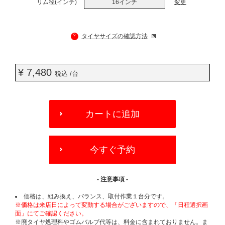
リム径(インチ)
16インチ
変更
?
タイヤサイズの確認方法
¥ 7,480
税込 /台
ADD
TO
カートに追加
CART
OPTIONS
今すぐ予約
- 注意事項 -
価格は、組み換え、バランス、取付作業１台分です。
※価格は来店日によって変動する場合がございますので、「日程選択画
面」にてご確認ください。
※廃タイヤ処理料やゴムバルブ代等は、料金に含まれておりません。ま