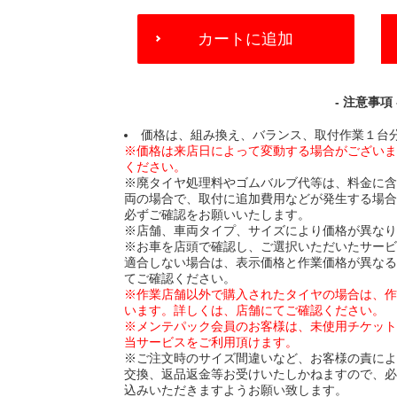
ADD
カートに追加
TO
CART
OPTIONS
- 注意事項 
価格は、組み換え、バランス、取付作業１台
※価格は来店日によって変動する場合がござい
ください。
※廃タイヤ処理料やゴムバルブ代等は、料金に
両の場合で、取付に追加費用などが発生する場
必ずご確認をお願いいたします。
※店舗、車両タイプ、サイズにより価格が異な
※お車を店頭で確認し、ご選択いただいたサー
適合しない場合は、表示価格と作業価格が異な
てご確認ください。
※作業店舗以外で購入されたタイヤの場合は、
います。詳しくは、店舗にてご確認ください。
※メンテパック会員のお客様は、未使用チケッ
当サービスをご利用頂けます。
※ご注文時のサイズ間違いなど、お客様の責に
交換、返品返金等お受けいたしかねますので、
込みいただきますようお願い致します。