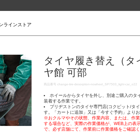
ンラインストア
タイヤ履き替え（タ
ヤ館 可部
DETAILS
商品番号
change-tire-desorption-nowheel_SP7503_light-car_o22
ホイールからタイヤを外し、別途ご購入のタ
装着する作業です。
ブリヂストンのタイヤ専門店(コクピット/タ
す。「カートに追加」又は「今すぐ予約」より
※おクルマやその状態、作業内容、または、作
する場合など、実際の作業価格が、WEB上の表
で、必ず店舗にて、作業前に作業価格をご確認