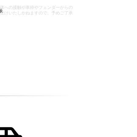
車体への接触や車枠やフェンダーからの
お受けいたしかねますので、予めご了承
合もございます。
場合など含め)によっては、ご来店当日
ざいます。