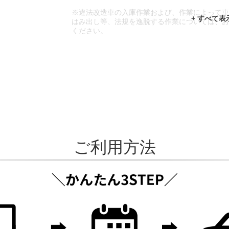
※違法改造車の入庫作業および、作業によって
はみ出し等、法規を逸脱する作業については、
ください。
※輸入車や一部希少車種等には対応できない場
※おクルマの状態(作業の安全性を確保できない
であっても、作業をお断りさせて頂く場合もご
ご利用方法