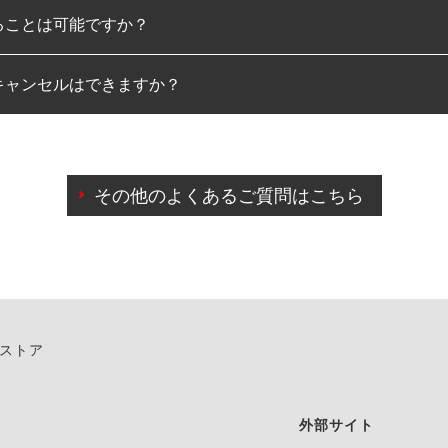
ることは可能ですか？
のみとなります。
キャンセルはできますか？
は可能です。
わせに限り、同時にご予約が出来ないものもございます。
日前までマイページからの予約日変更が可能です。
日前を過ぎている場合のご予約の日時変更につきましては、直
その他のよくあるご質問はこちら
由によりご予約のキャンセルをご希望の際は、直接ご予約いた
ンストア
外部サイト