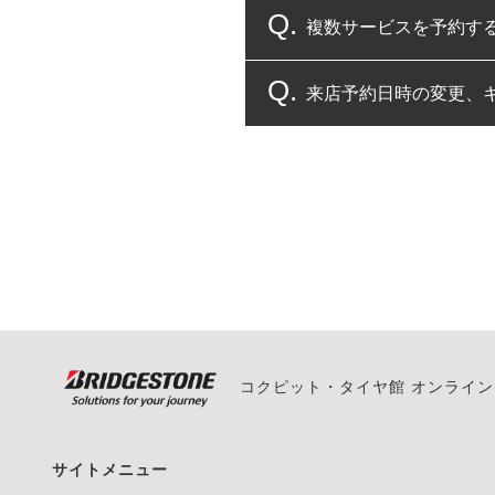
複数サービスを予約す
コクピット・タイヤ館
来店予約日時の変更、
複数サービスのご予約
一部の商品・サービスの組み合
ご来店予約日の3営業
ご来店予約日の3営業
ください。
また、やむを得ない事
い。
コクピット・タイヤ館 オンライ
サイトメニュー