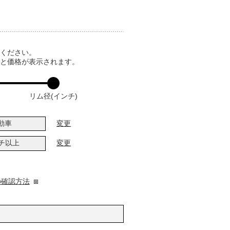
てください。
ると価格が表示されます。
リム径(インチ)
動車
変更
ンチ以上
変更
の確認方法