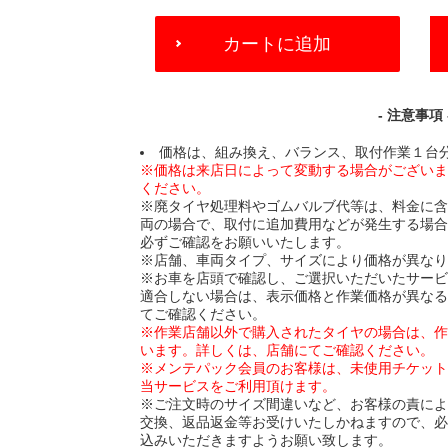
ADD
カートに追加
TO
CART
OPTIONS
- 注意事項 
価格は、組み換え、バランス、取付作業１台
※価格は来店日によって変動する場合がござい
ください。
※廃タイヤ処理料やゴムバルブ代等は、料金に
両の場合で、取付に追加費用などが発生する場
必ずご確認をお願いいたします。
※店舗、車両タイプ、サイズにより価格が異な
※お車を店頭で確認し、ご選択いただいたサー
適合しない場合は、表示価格と作業価格が異な
てご確認ください。
※作業店舗以外で購入されたタイヤの場合は、
います。詳しくは、店舗にてご確認ください。
※メンテパック会員のお客様は、未使用チケッ
当サービスをご利用頂けます。
※ご注文時のサイズ間違いなど、お客様の責に
交換、返品返金等お受けいたしかねますので、
込みいただきますようお願い致します。