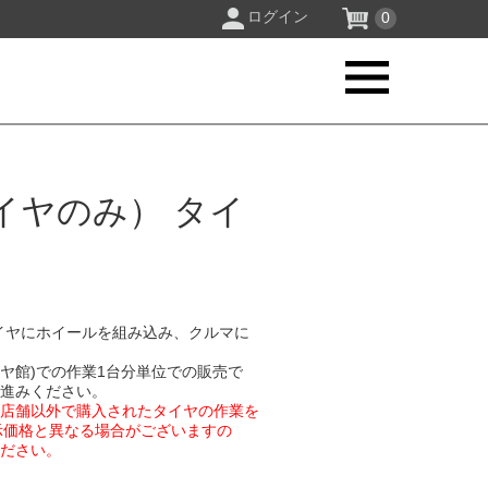
ログイン
0
イヤのみ） タイ
イヤにホイールを組み込み、クルマに
イヤ館)での作業1台分単位での販売で
お進みください。
業店舗以外で購入されたタイヤの作業を
示価格と異なる場合がございますの
ください。