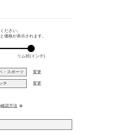
てください。
ると価格が表示されます。
リム径(インチ)
ペ・スポーツ
変更
インチ
変更
の確認方法