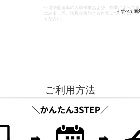
※違法改造車の入庫作業および、作業によって
はみ出し等、法規を逸脱する作業については、
ください。
※輸入車や一部希少車種等には対応できない場
※おクルマの状態(作業の安全性を確保できない
であっても、作業をお断りさせて頂く場合もご
ご利用方法