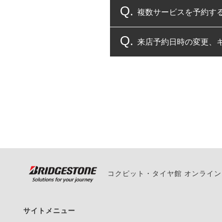
複数サービスを予約す
コクピット・タイヤ館
来店予約日時の変更、
複数サービスのご予約
一部の商品・サービスの組み合
ご来店予約日の3営業
ご来店予約日の3営業
ください。
また、やむを得ない事
い。
コクピット・タイヤ館 オンライ
サイトメニュー