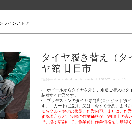
ンラインストア
タイヤ履き替え（タ
ヤ館 廿日市
DETAILS
商品番号
change-tire-desorption-nowheel_SP7507_sedan_19
ホイールからタイヤを外し、別途ご購入のタ
装着する作業です。
ブリヂストンのタイヤ専門店(コクピット/タ
す。「カートに追加」又は「今すぐ予約」より
※おクルマやその状態、作業内容、または、作
する場合など、実際の作業価格が、WEB上の表
で、必ず店舗にて、作業前に作業価格をご確認