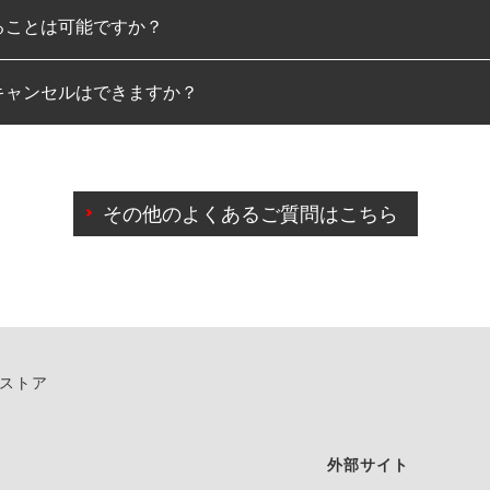
ることは可能ですか？
のみとなります。
キャンセルはできますか？
は可能です。
わせに限り、同時にご予約が出来ないものもございます。
日前までマイページからの予約日変更が可能です。
日前を過ぎている場合のご予約の日時変更につきましては、直
その他のよくあるご質問はこちら
由によりご予約のキャンセルをご希望の際は、直接ご予約いた
ンストア
外部サイト