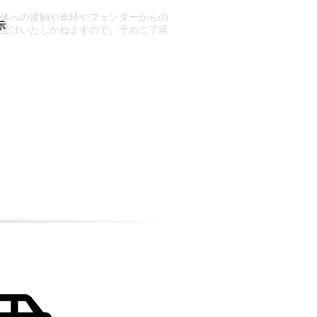
車体への接触や車枠やフェンダーからの
お受けいたしかねますので、予めご了承
合もございます。
場合など含め)によっては、ご来店当日
ざいます。