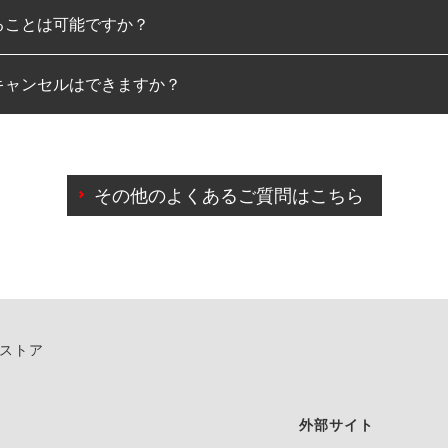
ることは可能ですか？
のみとなります。
キャンセルはできますか？
は可能です。
わせに限り、同時にご予約が出来ないものもございます。
日前までマイページからの予約日変更が可能です。
日前を過ぎている場合のご予約の日時変更につきましては、直
その他のよくあるご質問はこちら
由によりご予約のキャンセルをご希望の際は、直接ご予約いた
ンストア
外部サイト