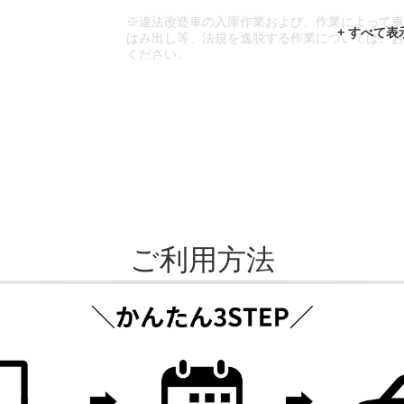
※違法改造車の入庫作業および、作業によって
はみ出し等、法規を逸脱する作業については、
ください。
※輸入車や一部希少車種等には対応できない場
※おクルマの状態(作業の安全性を確保できない
であっても、作業をお断りさせて頂く場合もご
ご利用方法