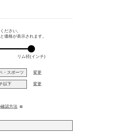
てください。
ると価格が表示されます。
リム径(インチ)
ペ・スポーツ
変更
ンチ以下
変更
の確認方法