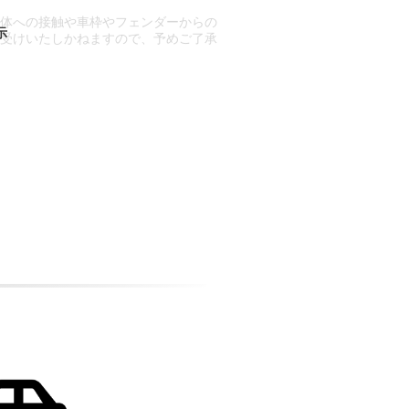
車体への接触や車枠やフェンダーからの
お受けいたしかねますので、予めご了承
合もございます。
場合など含め)によっては、ご来店当日
ざいます。