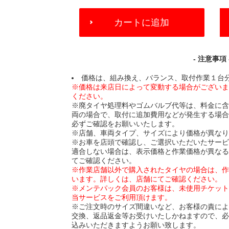
ADD
カートに追加
TO
CART
OPTIONS
- 注意事項 
価格は、組み換え、バランス、取付作業１台
※価格は来店日によって変動する場合がござい
ください。
※廃タイヤ処理料やゴムバルブ代等は、料金に
両の場合で、取付に追加費用などが発生する場
必ずご確認をお願いいたします。
※店舗、車両タイプ、サイズにより価格が異な
※お車を店頭で確認し、ご選択いただいたサー
適合しない場合は、表示価格と作業価格が異な
てご確認ください。
※作業店舗以外で購入されたタイヤの場合は、
います。詳しくは、店舗にてご確認ください。
※メンテパック会員のお客様は、未使用チケッ
当サービスをご利用頂けます。
※ご注文時のサイズ間違いなど、お客様の責に
交換、返品返金等お受けいたしかねますので、
込みいただきますようお願い致します。