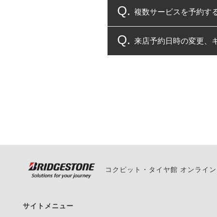
複数サービスを予約す
コクピット・タイヤ館
来店予約日時の変更、
複数サービスのご予約
一部の商品・サービスの組み合
ご来店予約日の3営業
ご来店予約日の3営業
ください。
また、やむを得ない事
い。
コクピット・タイヤ館 オンライ
サイトメニュー