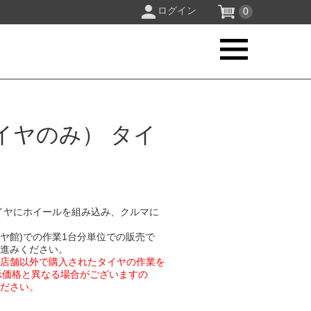
ログイン
0
イヤのみ） タイ
イヤにホイールを組み込み、クルマに
イヤ館)での作業1台分単位での販売で
お進みください。
業店舗以外で購入されたタイヤの作業を
示価格と異なる場合がございますの
ください。