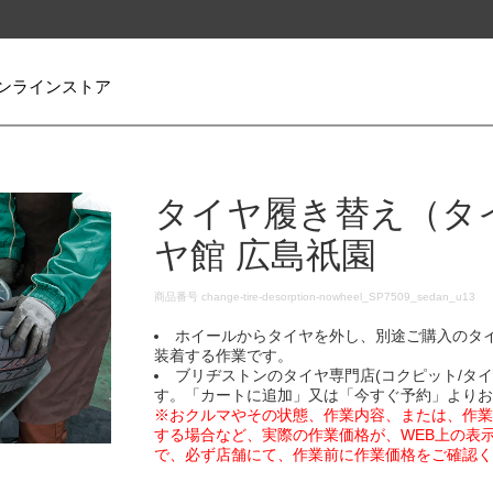
ンラインストア
タイヤ履き替え（タ
ヤ館 広島祇園
DETAILS
商品番号
change-tire-desorption-nowheel_SP7509_sedan_u13
ホイールからタイヤを外し、別途ご購入のタ
装着する作業です。
ブリヂストンのタイヤ専門店(コクピット/タ
す。「カートに追加」又は「今すぐ予約」より
※おクルマやその状態、作業内容、または、作
する場合など、実際の作業価格が、WEB上の表
で、必ず店舗にて、作業前に作業価格をご確認