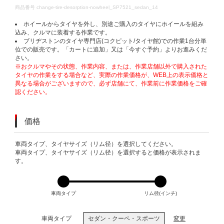
DETAILS
商品番号
change-tire-desorption-nowheel_SP7521_sedan_14
ホイールからタイヤを外し、別途ご購入のタイヤにホイールを組み
込み、クルマに装着する作業です。
ブリヂストンのタイヤ専門店(コクピット/タイヤ館)での作業1台分単
位での販売です。「カートに追加」又は「今すぐ予約」よりお進みくだ
さい。
※おクルマやその状態、作業内容、または、作業店舗以外で購入された
タイヤの作業をする場合など、実際の作業価格が、WEB上の表示価格と
異なる場合がございますので、必ず店舗にて、作業前に作業価格をご確
認ください。
価格
VARIATIONS
車両タイプ、タイヤサイズ（リム径）を選択してください。
車両タイプ、タイヤサイズ（リム径）を選択すると価格が表示されま
す。
車両タイプ
リム径(インチ)
車両タイプ
セダン・クーペ・スポーツ
変更