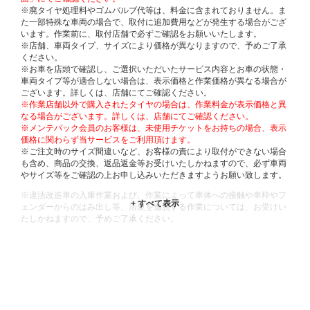
※廃タイヤ処理料やゴムバルブ代等は、料金に含まれておりません。ま
た一部特殊な車両の場合で、取付に追加費用などが発生する場合がござ
います。作業前に、取付店舗で必ずご確認をお願いいたします。
※店舗、車両タイプ、サイズにより価格が異なりますので、予めご了承
ください。
※お車を店頭で確認し、ご選択いただいたサービス内容とお車の状態・
車両タイプ等が適合しない場合は、表示価格と作業価格が異なる場合が
ございます。詳しくは、店舗にてご確認ください。
※作業店舗以外で購入されたタイヤの場合は、作業料金が表示価格と異
なる場合がございます。詳しくは、店舗にてご確認ください。
※メンテパック会員のお客様は、未使用チケットをお持ちの場合、表示
価格に関わらず当サービスをご利用頂けます。
※ご注文時のサイズ間違いなど、お客様の責により取付ができない場合
も含め、商品の交換、返品返金等お受けいたしかねますので、必ず車両
やサイズ等をご確認の上お申し込みいただきますようお願い致します。
※違法改造車の入庫作業および、作業によって車体への接触や車枠やフ
ェンダーからのはみ出し等、法規を逸脱する作業については、お受けい
たしかねますので、予めご了承ください。
※輸入車や一部希少車種等には対応できない場合もございます。
※おクルマの状態(作業の安全性を確保できない場合など含め)によって
は、ご来店当日であっても、作業をお断りさせて頂く場合もございま
す。
ADDITIONAL
INFORMATION