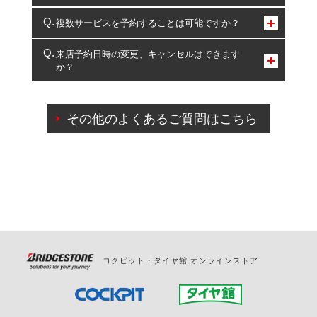
コクピット・タイヤ館のみとなります。
複数サービスを予約することは可能ですか？
複数サービスのご予約は可能です。
来店予約日時の変更、キャンセルはできます
か？
一部の商品・サービスの組み合わせに限り、同時にご予約が
出来ないものもございます。
ご来店予約日の3営業日前までマイページからの予約
日変更が可能です。
その他のよくあるご質問はこちら
ご来店予約日の3営業日前を過ぎている場合のご予約
の日時変更につきましては、直接ご予約の店舗まで
お問合せください。
また、やむを得ない事由によりご予約のキャンセル
をご希望の際は、直接ご予約いただいた店舗へご連
絡ください。
コクピット・タイヤ館 オンラインストア