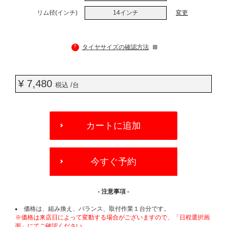
リム径(インチ)
14インチ
変更
?
タイヤサイズの確認方法
¥ 7,480
税込 /台
ADD
TO
カートに追加
CART
OPTIONS
今すぐ予約
- 注意事項 -
価格は、組み換え、バランス、取付作業１台分です。
※価格は来店日によって変動する場合がございますので、「日程選択画
面」にてご確認ください。