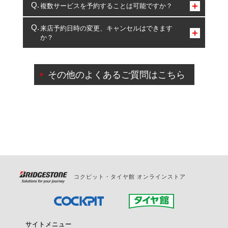
コクピット・タイヤ館のみとなります。
複数サービスを予約することは可能ですか？
複数サービスのご予約は可能です。
来店予約日時の変更、キャンセルはできます
か？
一部の商品・サービスの組み合わせに限り、同時にご予約が
出来ないものもございます。
ご来店予約日の3営業日前までマイページからの予約
日変更が可能です。
その他のよくあるご質問はこちら
ご来店予約日の3営業日前を過ぎている場合のご予約
の日時変更につきましては、直接ご予約の店舗まで
お問合せください。
また、やむを得ない事由によりご予約のキャンセル
をご希望の際は、直接ご予約いただいた店舗へご連
絡ください。
コクピット・タイヤ館 オンラインストア
サイトメニュー