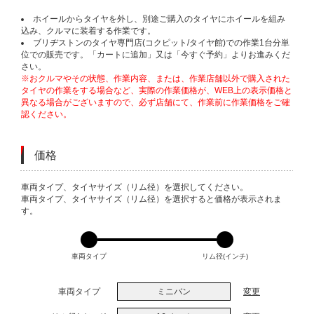
ホイールからタイヤを外し、別途ご購入のタイヤにホイールを組み
込み、クルマに装着する作業です。
ブリヂストンのタイヤ専門店(コクピット/タイヤ館)での作業1台分単
位での販売です。「カートに追加」又は「今すぐ予約」よりお進みくだ
さい。
※おクルマやその状態、作業内容、または、作業店舗以外で購入された
タイヤの作業をする場合など、実際の作業価格が、WEB上の表示価格と
異なる場合がございますので、必ず店舗にて、作業前に作業価格をご確
認ください。
価格
VARIATIONS
車両タイプ、タイヤサイズ（リム径）を選択してください。
車両タイプ、タイヤサイズ（リム径）を選択すると価格が表示されま
す。
車両タイプ
リム径(インチ)
車両タイプ
ミニバン
変更