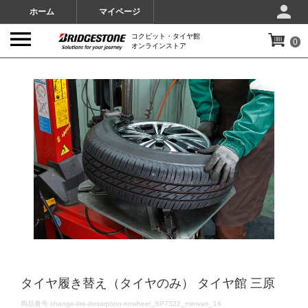
ホーム
マイページ
コクピット・タイヤ館
0
オンラインストア
IMAGES
タイヤ履き替え（タイヤのみ） タイヤ館 三原
DETAILS
商品番号
change-tire-desorption-nowheel_SP7522_minivan_16