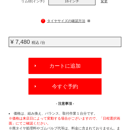
リム径(インチ)
16インチ
変更
?
タイヤサイズの確認方法
¥ 7,480
税込 /台
ADD
TO
カートに追加
CART
OPTIONS
今すぐ予約
- 注意事項 -
価格は、組み換え、バランス、取付作業１台分です。
※価格は来店日によって変動する場合がございますので、「日程選択画
面」にてご確認ください。
※廃タイヤ処理料やゴムバルブ代等は、料金に含まれておりません。ま