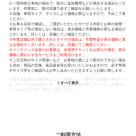
た一部特殊な車両の場合で、取付に追加費用などが発生する場合がござ
います。作業前に、取付店舗で必ずご確認をお願いいたします。
※店舗、車両タイプ、サイズにより価格が異なりますので、予めご了承
ください。
※お車を店頭で確認し、ご選択いただいたサービス内容とお車の状態・
車両タイプ等が適合しない場合は、表示価格と作業価格が異なる場合が
ございます。詳しくは、店舗にてご確認ください。
※作業店舗以外で購入されたタイヤの場合は、作業料金が表示価格と異
なる場合がございます。詳しくは、店舗にてご確認ください。
※メンテパック会員のお客様は、未使用チケットをお持ちの場合、表示
価格に関わらず当サービスをご利用頂けます。
※ご注文時のサイズ間違いなど、お客様の責により取付ができない場合
も含め、商品の交換、返品返金等お受けいたしかねますので、必ず車両
やサイズ等をご確認の上お申し込みいただきますようお願い致します。
※違法改造車の入庫作業および、作業によって車体への接触や車枠やフ
ェンダーからのはみ出し等、法規を逸脱する作業については、お受けい
たしかねますので、予めご了承ください。
※輸入車や一部希少車種等には対応できない場合もございます。
※おクルマの状態(作業の安全性を確保できない場合など含め)によって
は、ご来店当日であっても、作業をお断りさせて頂く場合もございま
す。
ADDITIONAL
INFORMATION
ご利用方法