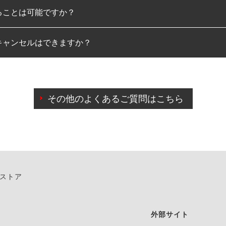
ることは可能ですか？
のみとなります。
キャンセルはできますか？
は可能です。
わせに限り、同時にご予約が出来ないものもございます。
日前までマイページからの予約日変更が可能です。
日前を過ぎている場合のご予約の日時変更につきましては、直
その他のよくあるご質問はこちら
由によりご予約のキャンセルをご希望の際は、直接ご予約いた
ンストア
外部サイト