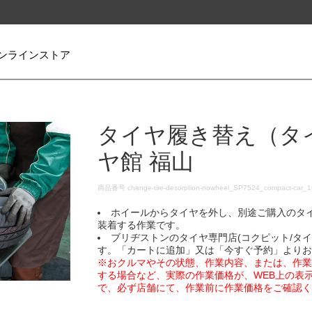
ンラインストア
タイヤ履き替え（タ
ヤ館 福山
DETAILS
商品番号
change-tire-desorption-nowheel_SP7524_compact-car_
ホイールからタイヤを外し、別途ご購入のタ
装着する作業です。
ブリヂストンのタイヤ専門店(コクピット/タ
す。「カートに追加」又は「今すぐ予約」より
※おクルマやその状態、作業内容、または、作
する場合など、実際の作業価格が、WEB上の表
で、必ず店舗にて、作業前に作業価格をご確認