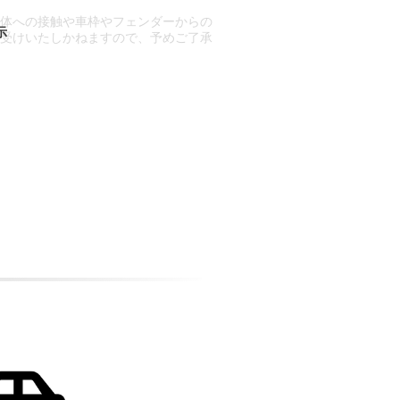
車体への接触や車枠やフェンダーからの
お受けいたしかねますので、予めご了承
合もございます。
場合など含め)によっては、ご来店当日
ざいます。