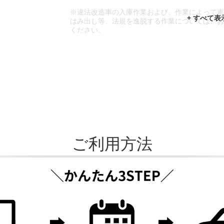
※違法改造車の入庫作業および、作業によって
はみ出し等、法規を逸脱する作業については、
ください。
※輸入車や一部希少車種等には対応できない場
※おクルマの状態(作業の安全性を確保できない
であっても、作業をお断りさせて頂く場合もご
ご利用方法