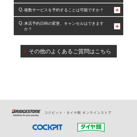
コクピット・タイヤ館のみとなります。
複数サービスを予約することは可能ですか？
複数サービスのご予約は可能です。
来店予約日時の変更、キャンセルはできます
か？
一部の商品・サービスの組み合わせに限り、同時にご予約が
出来ないものもございます。
ご来店予約日の3営業日前までマイページからの予約
日変更が可能です。
その他のよくあるご質問はこちら
ご来店予約日の3営業日前を過ぎている場合のご予約
の日時変更につきましては、直接ご予約の店舗まで
お問合せください。
また、やむを得ない事由によりご予約のキャンセル
をご希望の際は、直接ご予約いただいた店舗へご連
絡ください。
コクピット・タイヤ館 オンラインストア