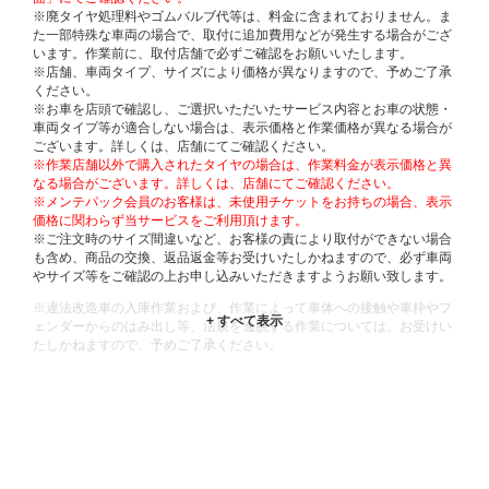
※廃タイヤ処理料やゴムバルブ代等は、料金に含まれておりません。ま
た一部特殊な車両の場合で、取付に追加費用などが発生する場合がござ
います。作業前に、取付店舗で必ずご確認をお願いいたします。
※店舗、車両タイプ、サイズにより価格が異なりますので、予めご了承
ください。
※お車を店頭で確認し、ご選択いただいたサービス内容とお車の状態・
車両タイプ等が適合しない場合は、表示価格と作業価格が異なる場合が
ございます。詳しくは、店舗にてご確認ください。
※作業店舗以外で購入されたタイヤの場合は、作業料金が表示価格と異
なる場合がございます。詳しくは、店舗にてご確認ください。
※メンテパック会員のお客様は、未使用チケットをお持ちの場合、表示
価格に関わらず当サービスをご利用頂けます。
※ご注文時のサイズ間違いなど、お客様の責により取付ができない場合
も含め、商品の交換、返品返金等お受けいたしかねますので、必ず車両
やサイズ等をご確認の上お申し込みいただきますようお願い致します。
※違法改造車の入庫作業および、作業によって車体への接触や車枠やフ
ェンダーからのはみ出し等、法規を逸脱する作業については、お受けい
たしかねますので、予めご了承ください。
※輸入車や一部希少車種等には対応できない場合もございます。
※おクルマの状態(作業の安全性を確保できない場合など含め)によって
は、ご来店当日であっても、作業をお断りさせて頂く場合もございま
す。
ADDITIONAL
INFORMATION