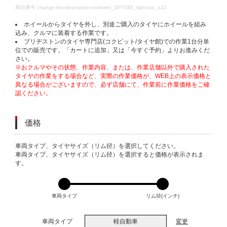
DETAILS
商品番号
change-tire-desorption-nowheel_SP7545_light-car_o22
ホイールからタイヤを外し、別途ご購入のタイヤにホイールを組み
込み、クルマに装着する作業です。
ブリヂストンのタイヤ専門店(コクピット/タイヤ館)での作業1台分単
位での販売です。「カートに追加」又は「今すぐ予約」よりお進みくだ
さい。
※おクルマやその状態、作業内容、または、作業店舗以外で購入された
タイヤの作業をする場合など、実際の作業価格が、WEB上の表示価格と
異なる場合がございますので、必ず店舗にて、作業前に作業価格をご確
認ください。
価格
VARIATIONS
車両タイプ、タイヤサイズ（リム径）を選択してください。
車両タイプ、タイヤサイズ（リム径）を選択すると価格が表示されま
す。
車両タイプ
リム径(インチ)
車両タイプ
軽自動車
変更