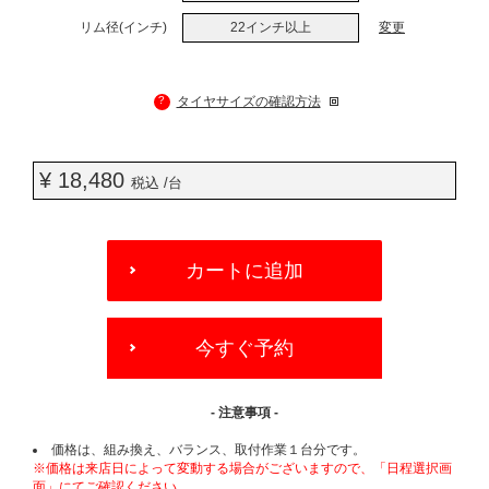
リム径(インチ)
22インチ以上
変更
?
タイヤサイズの確認方法
¥ 18,480
税込 /台
ADD
TO
カートに追加
CART
OPTIONS
今すぐ予約
- 注意事項 -
価格は、組み換え、バランス、取付作業１台分です。
※価格は来店日によって変動する場合がございますので、「日程選択画
面」にてご確認ください。