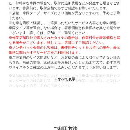
た一部特殊な車両の場合で、取付に追加費用などが発生する場合がござ
います。作業前に、取付店舗で必ずご確認をお願いいたします。
※店舗、車両タイプ、サイズにより価格が異なりますので、予めご了承
ください。
※お車を店頭で確認し、ご選択いただいたサービス内容とお車の状態・
車両タイプ等が適合しない場合は、表示価格と作業価格が異なる場合が
ございます。詳しくは、店舗にてご確認ください。
※作業店舗以外で購入されたタイヤの場合は、作業料金が表示価格と異
なる場合がございます。詳しくは、店舗にてご確認ください。
※メンテパック会員のお客様は、未使用チケットをお持ちの場合、表示
価格に関わらず当サービスをご利用頂けます。
※ご注文時のサイズ間違いなど、お客様の責により取付ができない場合
も含め、商品の交換、返品返金等お受けいたしかねますので、必ず車両
やサイズ等をご確認の上お申し込みいただきますようお願い致します。
※違法改造車の入庫作業および、作業によって車体への接触や車枠やフ
ェンダーからのはみ出し等、法規を逸脱する作業については、お受けい
たしかねますので、予めご了承ください。
※輸入車や一部希少車種等には対応できない場合もございます。
※おクルマの状態(作業の安全性を確保できない場合など含め)によって
は、ご来店当日であっても、作業をお断りさせて頂く場合もございま
す。
ADDITIONAL
INFORMATION
ご利用方法