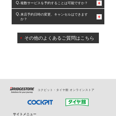
コクピット・タイヤ館のみとなります。
複数サービスを予約することは可能ですか？
複数サービスのご予約は可能です。
来店予約日時の変更、キャンセルはできます
か？
一部の商品・サービスの組み合わせに限り、同時にご予約が
出来ないものもございます。
ご来店予約日の3営業日前までマイページからの予約
日変更が可能です。
その他のよくあるご質問はこちら
ご来店予約日の3営業日前を過ぎている場合のご予約
の日時変更につきましては、直接ご予約の店舗まで
お問合せください。
また、やむを得ない事由によりご予約のキャンセル
をご希望の際は、直接ご予約いただいた店舗へご連
絡ください。
コクピット・タイヤ館 オンラインストア
サイトメニュー