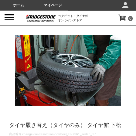
ホーム
マイページ
コクピット・タイヤ館
0
オンラインストア
IMAGES
タイヤ履き替え（タイヤのみ） タイヤ館 下松
DETAILS
商品番号
change-tire-desorption-nowheel_SP7561_sedan_17