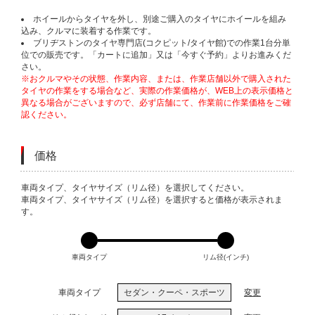
ホイールからタイヤを外し、別途ご購入のタイヤにホイールを組み
込み、クルマに装着する作業です。
ブリヂストンのタイヤ専門店(コクピット/タイヤ館)での作業1台分単
位での販売です。「カートに追加」又は「今すぐ予約」よりお進みくだ
さい。
※おクルマやその状態、作業内容、または、作業店舗以外で購入された
タイヤの作業をする場合など、実際の作業価格が、WEB上の表示価格と
異なる場合がございますので、必ず店舗にて、作業前に作業価格をご確
認ください。
価格
VARIATIONS
車両タイプ、タイヤサイズ（リム径）を選択してください。
車両タイプ、タイヤサイズ（リム径）を選択すると価格が表示されま
す。
車両タイプ
リム径(インチ)
車両タイプ
セダン・クーペ・スポーツ
変更