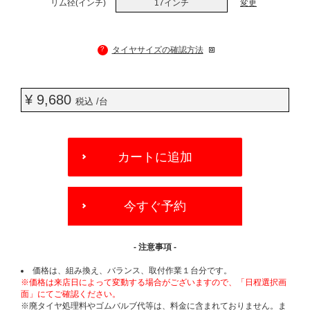
リム径(インチ)
17インチ
変更
?
タイヤサイズの確認方法
¥ 9,680
税込 /台
ADD
TO
カートに追加
CART
OPTIONS
今すぐ予約
- 注意事項 -
価格は、組み換え、バランス、取付作業１台分です。
※価格は来店日によって変動する場合がございますので、「日程選択画
面」にてご確認ください。
※廃タイヤ処理料やゴムバルブ代等は、料金に含まれておりません。ま