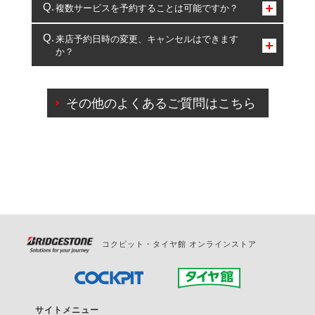
コクピット・タイヤ館のみとなります。
複数サービスを予約することは可能ですか？
複数サービスのご予約は可能です。
来店予約日時の変更、キャンセルはできます
か？
一部の商品・サービスの組み合わせに限り、同時にご予約が
出来ないものもございます。
ご来店予約日の3営業日前までマイページからの予約
日変更が可能です。
その他のよくあるご質問はこちら
ご来店予約日の3営業日前を過ぎている場合のご予約
の日時変更につきましては、直接ご予約の店舗まで
お問合せください。
また、やむを得ない事由によりご予約のキャンセル
をご希望の際は、直接ご予約いただいた店舗へご連
絡ください。
コクピット・タイヤ館 オンラインストア
サイトメニュー