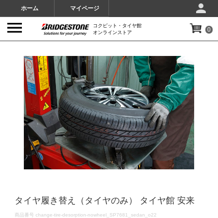
ホーム
マイページ
コクピット・タイヤ館
0
オンラインストア
IMAGES
タイヤ履き替え（タイヤのみ） タイヤ館 安来
DETAILS
商品番号
change-tire-desorption-nowheel_SP7681_sedan_o22