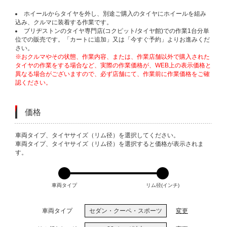
ホイールからタイヤを外し、別途ご購入のタイヤにホイールを組み
込み、クルマに装着する作業です。
ブリヂストンのタイヤ専門店(コクピット/タイヤ館)での作業1台分単
位での販売です。「カートに追加」又は「今すぐ予約」よりお進みくだ
さい。
※おクルマやその状態、作業内容、または、作業店舗以外で購入された
タイヤの作業をする場合など、実際の作業価格が、WEB上の表示価格と
異なる場合がございますので、必ず店舗にて、作業前に作業価格をご確
認ください。
価格
VARIATIONS
車両タイプ、タイヤサイズ（リム径）を選択してください。
車両タイプ、タイヤサイズ（リム径）を選択すると価格が表示されま
す。
車両タイプ
リム径(インチ)
車両タイプ
セダン・クーペ・スポーツ
変更