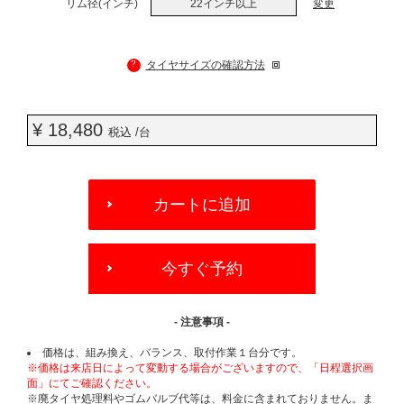
リム径(インチ)
22インチ以上
変更
?
タイヤサイズの確認方法
¥ 18,480
税込 /台
ADD
TO
カートに追加
CART
OPTIONS
今すぐ予約
- 注意事項 -
価格は、組み換え、バランス、取付作業１台分です。
※価格は来店日によって変動する場合がございますので、「日程選択画
面」にてご確認ください。
※廃タイヤ処理料やゴムバルブ代等は、料金に含まれておりません。ま