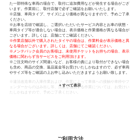
た一部特殊な車両の場合で、取付に追加費用などが発生する場合がござ
います。作業前に、取付店舗で必ずご確認をお願いいたします。
※店舗、車両タイプ、サイズにより価格が異なりますので、予めご了承
ください。
※お車を店頭で確認し、ご選択いただいたサービス内容とお車の状態・
車両タイプ等が適合しない場合は、表示価格と作業価格が異なる場合が
ございます。詳しくは、店舗にてご確認ください。
※作業店舗以外で購入されたタイヤの場合は、作業料金が表示価格と異
なる場合がございます。詳しくは、店舗にてご確認ください。
※メンテパック会員のお客様は、未使用チケットをお持ちの場合、表示
価格に関わらず当サービスをご利用頂けます。
※ご注文時のサイズ間違いなど、お客様の責により取付ができない場合
も含め、商品の交換、返品返金等お受けいたしかねますので、必ず車両
やサイズ等をご確認の上お申し込みいただきますようお願い致します。
※違法改造車の入庫作業および、作業によって車体への接触や車枠やフ
ェンダーからのはみ出し等、法規を逸脱する作業については、お受けい
たしかねますので、予めご了承ください。
※輸入車や一部希少車種等には対応できない場合もございます。
※おクルマの状態(作業の安全性を確保できない場合など含め)によって
は、ご来店当日であっても、作業をお断りさせて頂く場合もございま
す。
ADDITIONAL
INFORMATION
ご利用方法