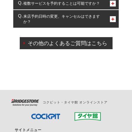
コクピット・タイヤ館のみとなります。
複数サービスを予約することは可能ですか？
複数サービスのご予約は可能です。
来店予約日時の変更、キャンセルはできます
か？
一部の商品・サービスの組み合わせに限り、同時にご予約が
出来ないものもございます。
ご来店予約日の3営業日前までマイページからの予約
日変更が可能です。
その他のよくあるご質問はこちら
ご来店予約日の3営業日前を過ぎている場合のご予約
の日時変更につきましては、直接ご予約の店舗まで
お問合せください。
また、やむを得ない事由によりご予約のキャンセル
をご希望の際は、直接ご予約いただいた店舗へご連
絡ください。
コクピット・タイヤ館 オンラインストア
サイトメニュー