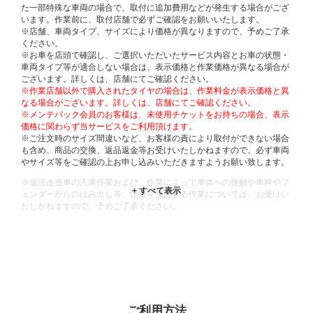
た一部特殊な車両の場合で、取付に追加費用などが発生する場合がござ
います。作業前に、取付店舗で必ずご確認をお願いいたします。
※店舗、車両タイプ、サイズにより価格が異なりますので、予めご了承
ください。
※お車を店頭で確認し、ご選択いただいたサービス内容とお車の状態・
車両タイプ等が適合しない場合は、表示価格と作業価格が異なる場合が
ございます。詳しくは、店舗にてご確認ください。
※作業店舗以外で購入されたタイヤの場合は、作業料金が表示価格と異
なる場合がございます。詳しくは、店舗にてご確認ください。
※メンテパック会員のお客様は、未使用チケットをお持ちの場合、表示
価格に関わらず当サービスをご利用頂けます。
※ご注文時のサイズ間違いなど、お客様の責により取付ができない場合
も含め、商品の交換、返品返金等お受けいたしかねますので、必ず車両
やサイズ等をご確認の上お申し込みいただきますようお願い致します。
※違法改造車の入庫作業および、作業によって車体への接触や車枠やフ
ェンダーからのはみ出し等、法規を逸脱する作業については、お受けい
たしかねますので、予めご了承ください。
※輸入車や一部希少車種等には対応できない場合もございます。
※おクルマの状態(作業の安全性を確保できない場合など含め)によって
は、ご来店当日であっても、作業をお断りさせて頂く場合もございま
す。
ADDITIONAL
INFORMATION
ご利用方法