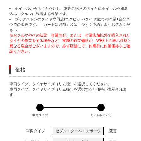
ホイールからタイヤを外し、別途ご購入のタイヤにホイールを組み
込み、クルマに装着する作業です。
ブリヂストンのタイヤ専門店(コクピット/タイヤ館)での作業1台分単
位での販売です。「カートに追加」又は「今すぐ予約」よりお進みくだ
さい。
※おクルマやその状態、作業内容、または、作業店舗以外で購入された
タイヤの作業をする場合など、実際の作業価格が、WEB上の表示価格と
異なる場合がございますので、必ず店舗にて、作業前に作業価格をご確
認ください。
価格
VARIATIONS
車両タイプ、タイヤサイズ（リム径）を選択してください。
車両タイプ、タイヤサイズ（リム径）を選択すると価格が表示されま
す。
車両タイプ
リム径(インチ)
車両タイプ
セダン・クーペ・スポーツ
変更