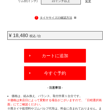
リム径(インチ)
22インチ以上
変更
?
タイヤサイズの確認方法
¥ 18,480
税込 /台
ADD
TO
カートに追加
CART
OPTIONS
今すぐ予約
- 注意事項 -
価格は、組み換え、バランス、取付作業１台分です。
※価格は来店日によって変動する場合がございますので、「日程選択画
面」にてご確認ください。
※廃タイヤ処理料やゴムバルブ代等は、料金に含まれておりません。ま