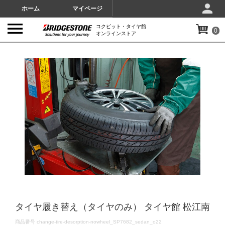
ホーム
マイページ
コクピット・タイヤ館
0
オンラインストア
IMAGES
タイヤ履き替え（タイヤのみ） タイヤ館 松江南
DETAILS
商品番号
change-tire-desorption-nowheel_SP7682_sedan_o22