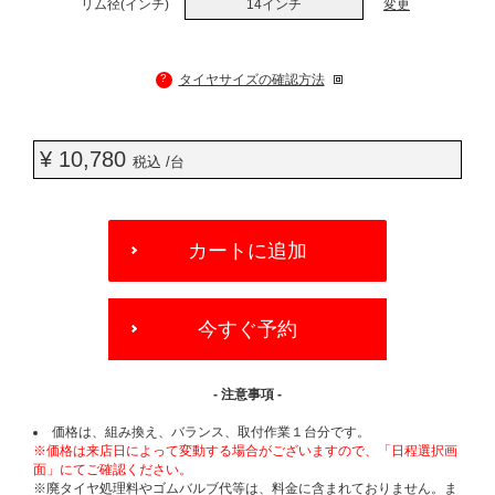
リム径(インチ)
14インチ
変更
?
タイヤサイズの確認方法
¥ 10,780
税込 /台
ADD
TO
カートに追加
CART
OPTIONS
今すぐ予約
- 注意事項 -
価格は、組み換え、バランス、取付作業１台分です。
※価格は来店日によって変動する場合がございますので、「日程選択画
面」にてご確認ください。
※廃タイヤ処理料やゴムバルブ代等は、料金に含まれておりません。ま