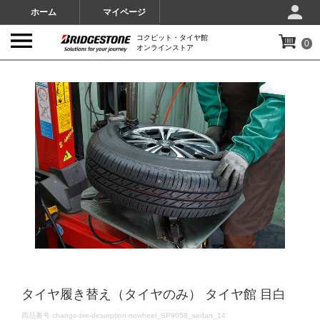
ホーム
マイページ
コクピット・タイヤ館
0
オンラインストア
IMAGES
タイヤ履き替え（タイヤのみ） タイヤ館 目白
DETAILS
商品番号
change-tire-desorption-nowheel_SP9058_sedan_14