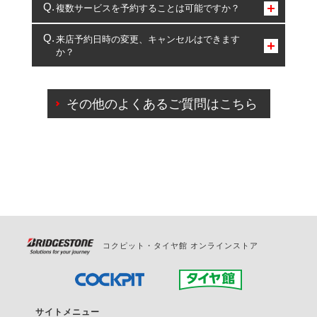
コクピット・タイヤ館のみとなります。
複数サービスを予約することは可能ですか？
複数サービスのご予約は可能です。
来店予約日時の変更、キャンセルはできます
か？
一部の商品・サービスの組み合わせに限り、同時にご予約が
出来ないものもございます。
ご来店予約日の3営業日前までマイページからの予約
日変更が可能です。
その他のよくあるご質問はこちら
ご来店予約日の3営業日前を過ぎている場合のご予約
の日時変更につきましては、直接ご予約の店舗まで
お問合せください。
また、やむを得ない事由によりご予約のキャンセル
をご希望の際は、直接ご予約いただいた店舗へご連
絡ください。
コクピット・タイヤ館 オンラインストア
サイトメニュー