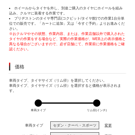
ホイールからタイヤを外し、別途ご購入のタイヤにホイールを組み
込み、クルマに装着する作業です。
ブリヂストンのタイヤ専門店(コクピット/タイヤ館)での作業1台分単
位での販売です。「カートに追加」又は「今すぐ予約」よりお進みくだ
さい。
※おクルマやその状態、作業内容、または、作業店舗以外で購入された
タイヤの作業をする場合など、実際の作業価格が、WEB上の表示価格と
異なる場合がございますので、必ず店舗にて、作業前に作業価格をご確
認ください。
価格
VARIATIONS
車両タイプ、タイヤサイズ（リム径）を選択してください。
車両タイプ、タイヤサイズ（リム径）を選択すると価格が表示されま
す。
車両タイプ
リム径(インチ)
車両タイプ
セダン・クーペ・スポーツ
変更