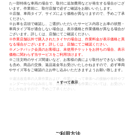
た一部特殊な車両の場合で、取付に追加費用などが発生する場合がござ
います。作業前に、取付店舗で必ずご確認をお願いいたします。
※店舗、車両タイプ、サイズにより価格が異なりますので、予めご了承
ください。
※お車を店頭で確認し、ご選択いただいたサービス内容とお車の状態・
車両タイプ等が適合しない場合は、表示価格と作業価格が異なる場合が
ございます。詳しくは、店舗にてご確認ください。
※作業店舗以外で購入されたタイヤの場合は、作業料金が表示価格と異
なる場合がございます。詳しくは、店舗にてご確認ください。
※メンテパック会員のお客様は、未使用チケットをお持ちの場合、表示
価格に関わらず当サービスをご利用頂けます。
※ご注文時のサイズ間違いなど、お客様の責により取付ができない場合
も含め、商品の交換、返品返金等お受けいたしかねますので、必ず車両
やサイズ等をご確認の上お申し込みいただきますようお願い致します。
※違法改造車の入庫作業および、作業によって車体への接触や車枠やフ
ェンダーからのはみ出し等、法規を逸脱する作業については、お受けい
たしかねますので、予めご了承ください。
※輸入車や一部希少車種等には対応できない場合もございます。
※おクルマの状態(作業の安全性を確保できない場合など含め)によって
は、ご来店当日であっても、作業をお断りさせて頂く場合もございま
す。
ADDITIONAL
INFORMATION
ご利用方法