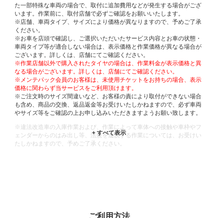
た一部特殊な車両の場合で、取付に追加費用などが発生する場合がござ
います。作業前に、取付店舗で必ずご確認をお願いいたします。
※店舗、車両タイプ、サイズにより価格が異なりますので、予めご了承
ください。
※お車を店頭で確認し、ご選択いただいたサービス内容とお車の状態・
車両タイプ等が適合しない場合は、表示価格と作業価格が異なる場合が
ございます。詳しくは、店舗にてご確認ください。
※作業店舗以外で購入されたタイヤの場合は、作業料金が表示価格と異
なる場合がございます。詳しくは、店舗にてご確認ください。
※メンテパック会員のお客様は、未使用チケットをお持ちの場合、表示
価格に関わらず当サービスをご利用頂けます。
※ご注文時のサイズ間違いなど、お客様の責により取付ができない場合
も含め、商品の交換、返品返金等お受けいたしかねますので、必ず車両
やサイズ等をご確認の上お申し込みいただきますようお願い致します。
※違法改造車の入庫作業および、作業によって車体への接触や車枠やフ
ェンダーからのはみ出し等、法規を逸脱する作業については、お受けい
たしかねますので、予めご了承ください。
※輸入車や一部希少車種等には対応できない場合もございます。
※おクルマの状態(作業の安全性を確保できない場合など含め)によって
は、ご来店当日であっても、作業をお断りさせて頂く場合もございま
す。
ADDITIONAL
INFORMATION
ご利用方法