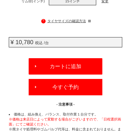
リム径(インチ)
15インチ
変更
?
タイヤサイズの確認方法
¥ 10,780
税込 /台
ADD
TO
カートに追加
CART
OPTIONS
今すぐ予約
- 注意事項 -
価格は、組み換え、バランス、取付作業１台分です。
※価格は来店日によって変動する場合がございますので、「日程選択画
面」にてご確認ください。
※廃タイヤ処理料やゴムバルブ代等は、料金に含まれておりません。ま