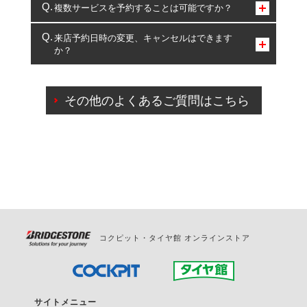
コクピット・タイヤ館のみとなります。
複数サービスを予約することは可能ですか？
複数サービスのご予約は可能です。
来店予約日時の変更、キャンセルはできます
か？
一部の商品・サービスの組み合わせに限り、同時にご予約が
出来ないものもございます。
ご来店予約日の3営業日前までマイページからの予約
日変更が可能です。
その他のよくあるご質問はこちら
ご来店予約日の3営業日前を過ぎている場合のご予約
の日時変更につきましては、直接ご予約の店舗まで
お問合せください。
また、やむを得ない事由によりご予約のキャンセル
をご希望の際は、直接ご予約いただいた店舗へご連
絡ください。
コクピット・タイヤ館 オンラインストア
サイトメニュー