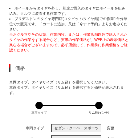
ホイールからタイヤを外し、別途ご購入のタイヤにホイールを組み
込み、クルマに装着する作業です。
ブリヂストンのタイヤ専門店(コクピット/タイヤ館)での作業1台分単
位での販売です。「カートに追加」又は「今すぐ予約」よりお進みくだ
さい。
※おクルマやその状態、作業内容、または、作業店舗以外で購入された
タイヤの作業をする場合など、実際の作業価格が、WEB上の表示価格と
異なる場合がございますので、必ず店舗にて、作業前に作業価格をご確
認ください。
価格
VARIATIONS
車両タイプ、タイヤサイズ（リム径）を選択してください。
車両タイプ、タイヤサイズ（リム径）を選択すると価格が表示されま
す。
車両タイプ
リム径(インチ)
車両タイプ
セダン・クーペ・スポーツ
変更