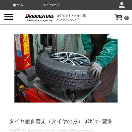
ホーム
マイページ
コクピット・タイヤ館
0
オンラインストア
IMAGES
タイヤ履き替え（タイヤのみ） ｺｸﾋﾟｯﾄ 豊洲
DETAILS
商品番号
change-tire-desorption-nowheel_SP9061_sedan_15