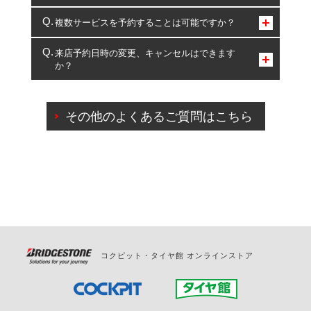
コクピット・タイヤ館のみとなります。
複数サービスを予約することは可能ですか？
複数サービスのご予約は可能です。
来店予約日時の変更、キャンセルはできます
か？
一部の商品・サービスの組み合わせに限り、同時にご予約が
出来ないものもございます。
ご来店予約日の3営業日前までマイページからの予約
日変更が可能です。
その他のよくあるご質問はこちら
ご来店予約日の3営業日前を過ぎている場合のご予約
の日時変更につきましては、直接ご予約の店舗まで
お問合せください。
また、やむを得ない事由によりご予約のキャンセル
をご希望の際は、直接ご予約いただいた店舗へご連
絡ください。
コクピット・タイヤ館 オンラインストア