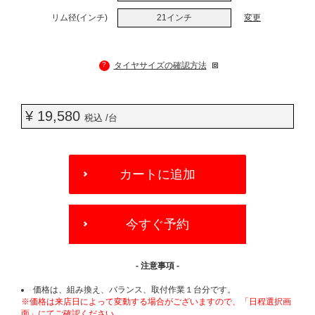
リム径(インチ)
21インチ
変更
?
タイヤサイズの確認方法
¥ 19,580
税込 /台
ADD
TO
カートに追加
CART
OPTIONS
今すぐ予約
- 注意事項 -
価格は、組み換え、バランス、取付作業１台分です。
※価格は来店日によって変動する場合がございますので、「日程選択画
面」にてご確認ください。