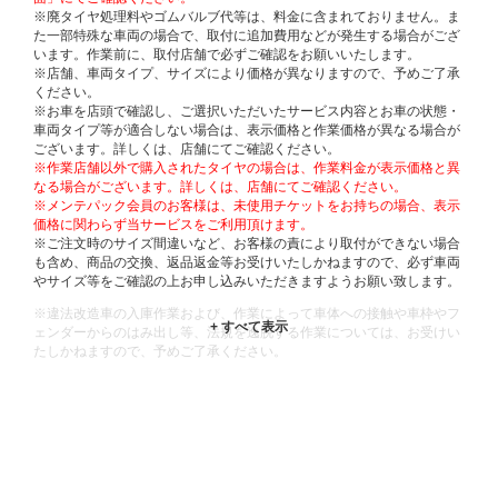
※廃タイヤ処理料やゴムバルブ代等は、料金に含まれておりません。ま
た一部特殊な車両の場合で、取付に追加費用などが発生する場合がござ
います。作業前に、取付店舗で必ずご確認をお願いいたします。
※店舗、車両タイプ、サイズにより価格が異なりますので、予めご了承
ください。
※お車を店頭で確認し、ご選択いただいたサービス内容とお車の状態・
車両タイプ等が適合しない場合は、表示価格と作業価格が異なる場合が
ございます。詳しくは、店舗にてご確認ください。
※作業店舗以外で購入されたタイヤの場合は、作業料金が表示価格と異
なる場合がございます。詳しくは、店舗にてご確認ください。
※メンテパック会員のお客様は、未使用チケットをお持ちの場合、表示
価格に関わらず当サービスをご利用頂けます。
※ご注文時のサイズ間違いなど、お客様の責により取付ができない場合
も含め、商品の交換、返品返金等お受けいたしかねますので、必ず車両
やサイズ等をご確認の上お申し込みいただきますようお願い致します。
※違法改造車の入庫作業および、作業によって車体への接触や車枠やフ
ェンダーからのはみ出し等、法規を逸脱する作業については、お受けい
たしかねますので、予めご了承ください。
※輸入車や一部希少車種等には対応できない場合もございます。
※おクルマの状態(作業の安全性を確保できない場合など含め)によって
は、ご来店当日であっても、作業をお断りさせて頂く場合もございま
す。
ADDITIONAL
INFORMATION