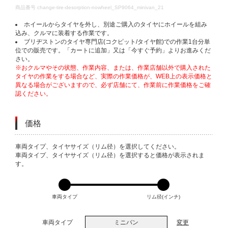
DETAILS
商品番号
change-tire-desorption-nowheel_SP9064_minivan_21
ホイールからタイヤを外し、別途ご購入のタイヤにホイールを組み
込み、クルマに装着する作業です。
ブリヂストンのタイヤ専門店(コクピット/タイヤ館)での作業1台分単
位での販売です。「カートに追加」又は「今すぐ予約」よりお進みくだ
さい。
※おクルマやその状態、作業内容、または、作業店舗以外で購入された
タイヤの作業をする場合など、実際の作業価格が、WEB上の表示価格と
異なる場合がございますので、必ず店舗にて、作業前に作業価格をご確
認ください。
価格
VARIATIONS
車両タイプ、タイヤサイズ（リム径）を選択してください。
車両タイプ、タイヤサイズ（リム径）を選択すると価格が表示されま
す。
車両タイプ
リム径(インチ)
車両タイプ
ミニバン
変更