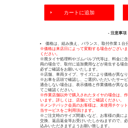
ADD
カートに追加
TO
CART
OPTIONS
- 注意事項 
価格は、組み換え、バランス、取付作業１台
※価格は来店日によって変動する場合がござい
ください。
※廃タイヤ処理料やゴムバルブ代等は、料金に
両の場合で、取付に追加費用などが発生する場
必ずご確認をお願いいたします。
※店舗、車両タイプ、サイズにより価格が異な
※お車を店頭で確認し、ご選択いただいたサー
適合しない場合は、表示価格と作業価格が異な
てご確認ください。
※作業店舗以外で購入されたタイヤの場合は、
います。詳しくは、店舗にてご確認ください。
※メンテパック会員のお客様は、未使用チケッ
当サービスをご利用頂けます。
※ご注文時のサイズ間違いなど、お客様の責に
交換、返品返金等お受けいたしかねますので、
込みいただきますようお願い致します。