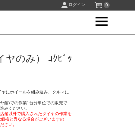
ログイン
0
のみ） ｺｸﾋﾟｯ
イヤにホイールを組み込み、クルマに
イヤ館)での作業1台分単位での販売で
お進みください。
業店舗以外で購入されたタイヤの作業を
示価格と異なる場合がございますの
ください。