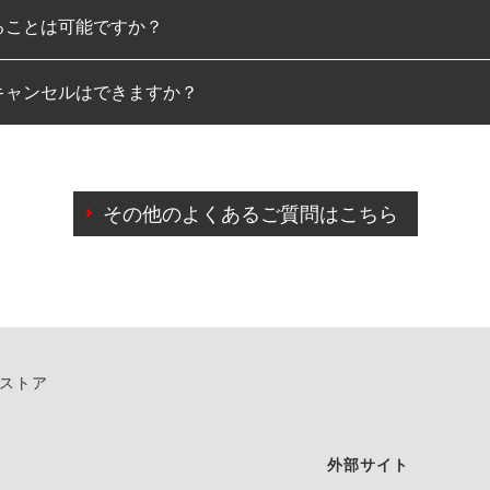
ることは可能ですか？
のみとなります。
キャンセルはできますか？
は可能です。
わせに限り、同時にご予約が出来ないものもございます。
日前までマイページからの予約日変更が可能です。
日前を過ぎている場合のご予約の日時変更につきましては、直
その他のよくあるご質問はこちら
由によりご予約のキャンセルをご希望の際は、直接ご予約いた
ンストア
外部サイト