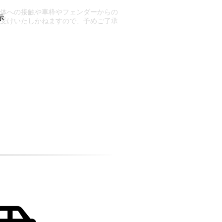
車体への接触や車枠やフェンダーからの
お受けいたしかねますので、予めご了承
合もございます。
場合など含め)によっては、ご来店当日
ざいます。