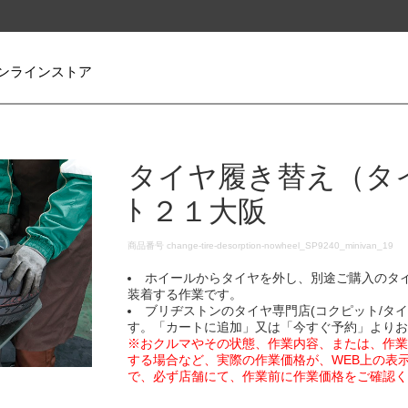
ンラインストア
タイヤ履き替え（タイヤ
ﾄ ２１大阪
DETAILS
商品番号
change-tire-desorption-nowheel_SP9240_minivan_19
ホイールからタイヤを外し、別途ご購入のタ
装着する作業です。
ブリヂストンのタイヤ専門店(コクピット/タ
す。「カートに追加」又は「今すぐ予約」より
※おクルマやその状態、作業内容、または、作
する場合など、実際の作業価格が、WEB上の表
で、必ず店舗にて、作業前に作業価格をご確認