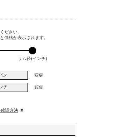
てください。
ると価格が表示されます。
リム径(インチ)
バン
変更
インチ
変更
の確認方法