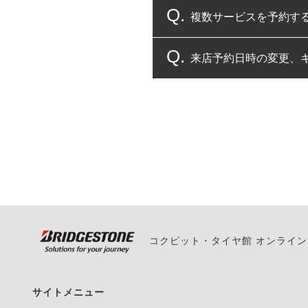
複数サービスを予約す
コクピット・タイヤ館
来店予約日時の変更、
複数サービスのご予約
一部の商品・サービスの組み合
ご来店予約日の3営業
ご来店予約日の3営業
ください。
また、やむを得ない事
い。
コクピット・タイヤ館 オンライ
サイトメニュー