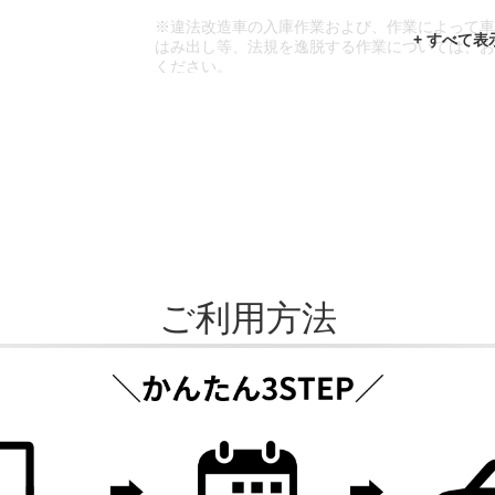
※違法改造車の入庫作業および、作業によって
はみ出し等、法規を逸脱する作業については、
ください。
※輸入車や一部希少車種等には対応できない場
※おクルマの状態(作業の安全性を確保できない
であっても、作業をお断りさせて頂く場合もご
ご利用方法