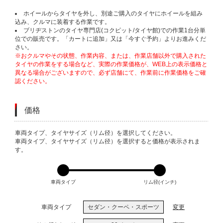
ホイールからタイヤを外し、別途ご購入のタイヤにホイールを組み
込み、クルマに装着する作業です。
ブリヂストンのタイヤ専門店(コクピット/タイヤ館)での作業1台分単
位での販売です。「カートに追加」又は「今すぐ予約」よりお進みくだ
さい。
※おクルマやその状態、作業内容、または、作業店舗以外で購入された
タイヤの作業をする場合など、実際の作業価格が、WEB上の表示価格と
異なる場合がございますので、必ず店舗にて、作業前に作業価格をご確
認ください。
価格
VARIATIONS
車両タイプ、タイヤサイズ（リム径）を選択してください。
車両タイプ、タイヤサイズ（リム径）を選択すると価格が表示されま
す。
車両タイプ
リム径(インチ)
車両タイプ
セダン・クーペ・スポーツ
変更