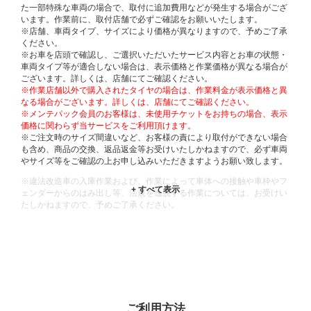
た一部特殊な車両の場合で、取付に追加費用などが発生する場合がござ
います。作業前に、取付店舗で必ずご確認をお願いいたします。
※店舗、車両タイプ、サイズにより価格が異なりますので、予めご了承
ください。
※お車を店頭で確認し、ご選択いただいたサービス内容とお車の状態・
車両タイプ等が適合しない場合は、表示価格と作業価格が異なる場合が
ございます。詳しくは、店舗にてご確認ください。
※作業店舗以外で購入されたタイヤの場合は、作業料金が表示価格と異
なる場合がございます。詳しくは、店舗にてご確認ください。
※メンテパック会員のお客様は、未使用チケットをお持ちの場合、表示
価格に関わらず当サービスをご利用頂けます。
※ご注文時のサイズ間違いなど、お客様の責により取付ができない場合
も含め、商品の交換、返品返金等お受けいたしかねますので、必ず車両
やサイズ等をご確認の上お申し込みいただきますようお願い致します。
※違法改造車の入庫作業および、作業によって車体への接触や車枠やフ
ェンダーからのはみ出し等、法規を逸脱する作業については、お受けい
たしかねますので、予めご了承ください。
※輸入車や一部希少車種等には対応できない場合もございます。
※おクルマの状態(作業の安全性を確保できない場合など含め)によって
は、ご来店当日であっても、作業をお断りさせて頂く場合もございま
す。
ADDITIONAL
INFORMATION
ご利用方法