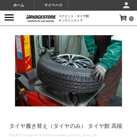
ホーム
マイページ
コクピット・タイヤ館
0
オンラインストア
IMAGES
タイヤ履き替え（タイヤのみ） タイヤ館 高槻
DETAILS
商品番号
change-tire-desorption-nowheel_SP9243_sedan_20