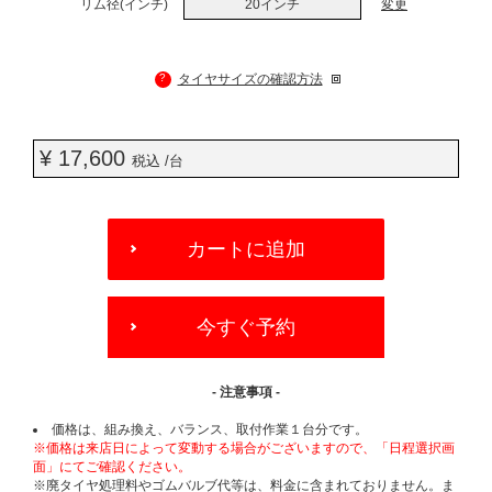
リム径(インチ)
20インチ
変更
?
タイヤサイズの確認方法
¥ 17,600
税込 /台
ADD
TO
カートに追加
CART
OPTIONS
今すぐ予約
- 注意事項 -
価格は、組み換え、バランス、取付作業１台分です。
※価格は来店日によって変動する場合がございますので、「日程選択画
面」にてご確認ください。
※廃タイヤ処理料やゴムバルブ代等は、料金に含まれておりません。ま