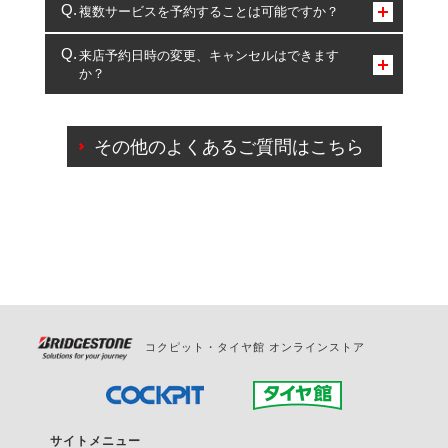
コクピット・タイヤ館のみとなります。
複数サービスを予約することは可能ですか？
複数サービスのご予約は可能です。
来店予約日時の変更、キャンセルはできます
か？
一部の商品・サービスの組み合わせに限り、同時にご予約が
出来ないものもございます。
ご来店予約日の3営業日前までマイページからの予約
日変更が可能です。
その他のよくあるご質問はこちら
ご来店予約日の3営業日前を過ぎている場合のご予約
の日時変更につきましては、直接ご予約の店舗まで
お問合せください。
また、やむを得ない事由によりご予約のキャンセル
をご希望の際は、直接ご予約いただいた店舗へご連
絡ください。
コクピット・タイヤ館 オンラインストア
サイトメニュー