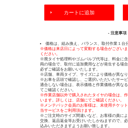
ADD
カートに追加
TO
CART
OPTIONS
- 注意事項 
価格は、組み換え、バランス、取付作業１台
※価格は来店日によって変動する場合がござい
ください。
※廃タイヤ処理料やゴムバルブ代等は、料金に
両の場合で、取付に追加費用などが発生する場
必ずご確認をお願いいたします。
※店舗、車両タイプ、サイズにより価格が異な
※お車を店頭で確認し、ご選択いただいたサー
適合しない場合は、表示価格と作業価格が異な
てご確認ください。
※作業店舗以外で購入されたタイヤの場合は、
います。詳しくは、店舗にてご確認ください。
※メンテパック会員のお客様は、未使用チケッ
当サービスをご利用頂けます。
※ご注文時のサイズ間違いなど、お客様の責に
交換、返品返金等お受けいたしかねますので、
込みいただきますようお願い致します。