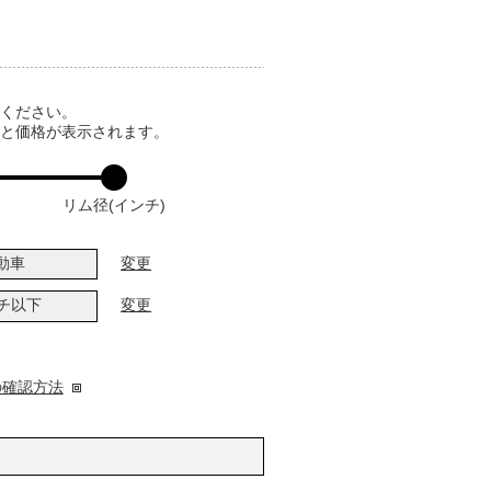
てください。
ると価格が表示されます。
リム径(インチ)
動車
変更
ンチ以下
変更
の確認方法