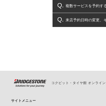
複数サービスを予約す
コクピット・タイヤ館
来店予約日時の変更、
複数サービスのご予約
一部の商品・サービスの組み合
ご来店予約日の3営業
ご来店予約日の3営業
ください。
また、やむを得ない事
い。
コクピット・タイヤ館 オンライ
サイトメニュー