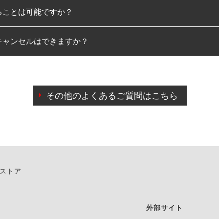
ることは可能ですか？
のみとなります。
キャンセルはできますか？
は可能です。
わせに限り、同時にご予約が出来ないものもございます。
日前までマイページからの予約日変更が可能です。
日前を過ぎている場合のご予約の日時変更につきましては、直
その他のよくあるご質問はこちら
由によりご予約のキャンセルをご希望の際は、直接ご予約いた
ンストア
外部サイト