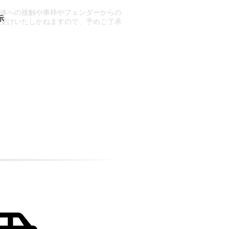
車体への接触や車枠やフェンダーからの
お受けいたしかねますので、予めご了承
合もございます。
場合など含め)によっては、ご来店当日
ざいます。