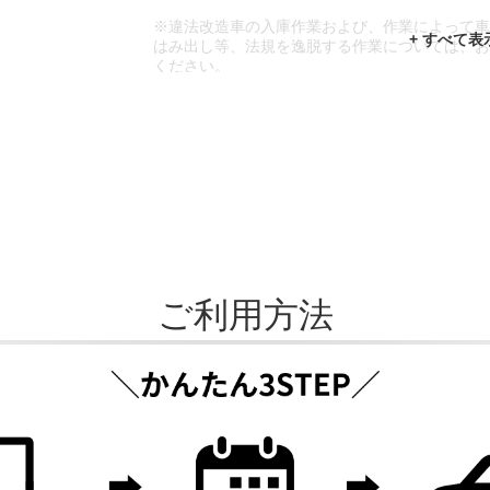
※違法改造車の入庫作業および、作業によって
はみ出し等、法規を逸脱する作業については、
ください。
※輸入車や一部希少車種等には対応できない場
※おクルマの状態(作業の安全性を確保できない
であっても、作業をお断りさせて頂く場合もご
ご利用方法