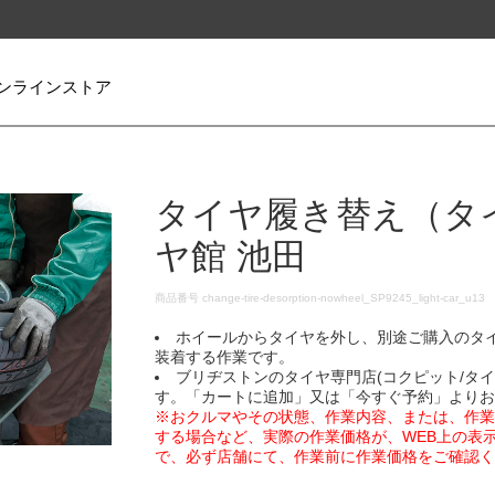
ンラインストア
タイヤ履き替え（タ
ヤ館 池田
DETAILS
商品番号
change-tire-desorption-nowheel_SP9245_light-car_u13
ホイールからタイヤを外し、別途ご購入のタ
装着する作業です。
ブリヂストンのタイヤ専門店(コクピット/タ
す。「カートに追加」又は「今すぐ予約」より
※おクルマやその状態、作業内容、または、作
する場合など、実際の作業価格が、WEB上の表
で、必ず店舗にて、作業前に作業価格をご確認