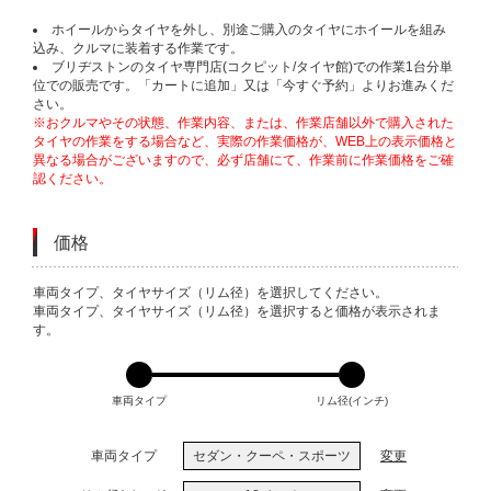
ホイールからタイヤを外し、別途ご購入のタイヤにホイールを組み
込み、クルマに装着する作業です。
ブリヂストンのタイヤ専門店(コクピット/タイヤ館)での作業1台分単
位での販売です。「カートに追加」又は「今すぐ予約」よりお進みくだ
さい。
※おクルマやその状態、作業内容、または、作業店舗以外で購入された
タイヤの作業をする場合など、実際の作業価格が、WEB上の表示価格と
異なる場合がございますので、必ず店舗にて、作業前に作業価格をご確
認ください。
価格
VARIATIONS
車両タイプ、タイヤサイズ（リム径）を選択してください。
車両タイプ、タイヤサイズ（リム径）を選択すると価格が表示されま
す。
車両タイプ
リム径(インチ)
車両タイプ
セダン・クーペ・スポーツ
変更