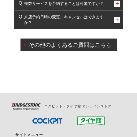
コクピット・タイヤ館のみとなります。
複数サービスを予約することは可能ですか？
複数サービスのご予約は可能です。
来店予約日時の変更、キャンセルはできます
か？
一部の商品・サービスの組み合わせに限り、同時にご予約が
出来ないものもございます。
ご来店予約日の3営業日前までマイページからの予約
日変更が可能です。
その他のよくあるご質問はこちら
ご来店予約日の3営業日前を過ぎている場合のご予約
の日時変更につきましては、直接ご予約の店舗まで
お問合せください。
また、やむを得ない事由によりご予約のキャンセル
をご希望の際は、直接ご予約いただいた店舗へご連
絡ください。
コクピット・タイヤ館 オンラインストア
サイトメニュー