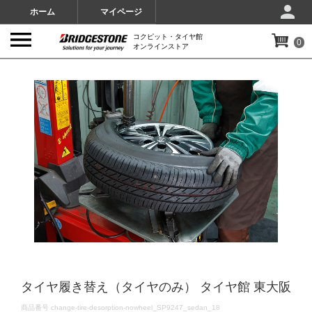
ホーム
マイページ
コクピット・タイヤ館
0
オンラインストア
IMAGES
タイヤ履き替え（タイヤのみ） タイヤ館 東大阪
DETAILS
商品番号
change-tire-desorption-nowheel_SP9247_sedan_18