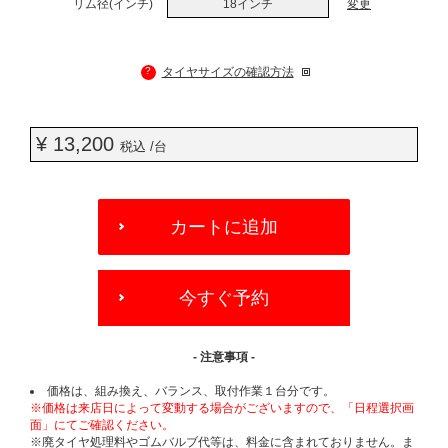
リム径(インチ)
18インチ
変更
?
タイヤサイズの確認方法
¥ 13,200
税込 /台
ADD
TO
カートに追加
CART
OPTIONS
今すぐ予約
- 注意事項 -
価格は、組み換え、バランス、取付作業１台分です。
※価格は来店日によって変動する場合がございますので、「日程選択画
面」にてご確認ください。
※廃タイヤ処理料やゴムバルブ代等は、料金に含まれておりません。ま