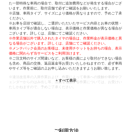
た一部特殊な車両の場合で、取付に追加費用などが発生する場合がござ
います。作業前に、取付店舗で必ずご確認をお願いいたします。
※店舗、車両タイプ、サイズにより価格が異なりますので、予めご了承
ください。
※お車を店頭で確認し、ご選択いただいたサービス内容とお車の状態・
車両タイプ等が適合しない場合は、表示価格と作業価格が異なる場合が
ございます。詳しくは、店舗にてご確認ください。
※作業店舗以外で購入されたタイヤの場合は、作業料金が表示価格と異
なる場合がございます。詳しくは、店舗にてご確認ください。
※メンテパック会員のお客様は、未使用チケットをお持ちの場合、表示
価格に関わらず当サービスをご利用頂けます。
※ご注文時のサイズ間違いなど、お客様の責により取付ができない場合
も含め、商品の交換、返品返金等お受けいたしかねますので、必ず車両
やサイズ等をご確認の上お申し込みいただきますようお願い致します。
※違法改造車の入庫作業および、作業によって車体への接触や車枠やフ
ェンダーからのはみ出し等、法規を逸脱する作業については、お受けい
たしかねますので、予めご了承ください。
※輸入車や一部希少車種等には対応できない場合もございます。
※おクルマの状態(作業の安全性を確保できない場合など含め)によって
は、ご来店当日であっても、作業をお断りさせて頂く場合もございま
す。
ADDITIONAL
INFORMATION
ご利用方法