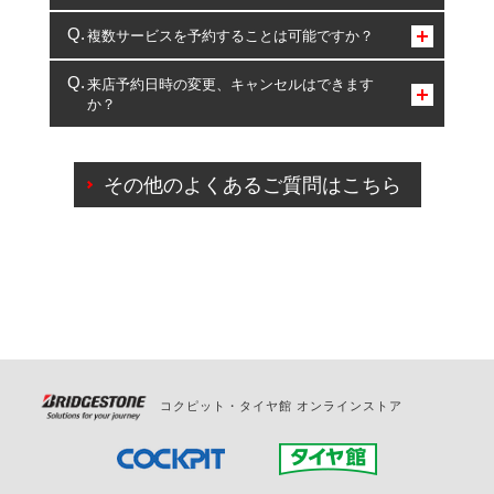
コクピット・タイヤ館のみとなります。
複数サービスを予約することは可能ですか？
複数サービスのご予約は可能です。
来店予約日時の変更、キャンセルはできます
か？
一部の商品・サービスの組み合わせに限り、同時にご予約が
出来ないものもございます。
ご来店予約日の3営業日前までマイページからの予約
日変更が可能です。
その他のよくあるご質問はこちら
ご来店予約日の3営業日前を過ぎている場合のご予約
の日時変更につきましては、直接ご予約の店舗まで
お問合せください。
また、やむを得ない事由によりご予約のキャンセル
をご希望の際は、直接ご予約いただいた店舗へご連
絡ください。
コクピット・タイヤ館 オンラインストア