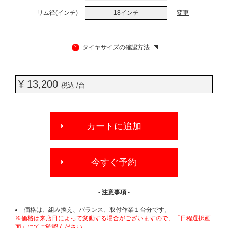
リム径(インチ)
18インチ
変更
?
タイヤサイズの確認方法
¥ 13,200
税込 /台
ADD
TO
カートに追加
CART
OPTIONS
今すぐ予約
- 注意事項 -
価格は、組み換え、バランス、取付作業１台分です。
※価格は来店日によって変動する場合がございますので、「日程選択画
面」にてご確認ください。