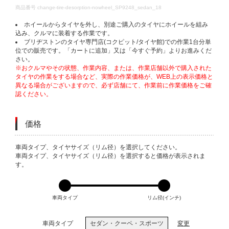
DETAILS
商品番号
change-tire-desorption-nowheel_SP9248_sedan_18
ホイールからタイヤを外し、別途ご購入のタイヤにホイールを組み
込み、クルマに装着する作業です。
ブリヂストンのタイヤ専門店(コクピット/タイヤ館)での作業1台分単
位での販売です。「カートに追加」又は「今すぐ予約」よりお進みくだ
さい。
※おクルマやその状態、作業内容、または、作業店舗以外で購入された
タイヤの作業をする場合など、実際の作業価格が、WEB上の表示価格と
異なる場合がございますので、必ず店舗にて、作業前に作業価格をご確
認ください。
価格
VARIATIONS
車両タイプ、タイヤサイズ（リム径）を選択してください。
車両タイプ、タイヤサイズ（リム径）を選択すると価格が表示されま
す。
車両タイプ
リム径(インチ)
車両タイプ
セダン・クーペ・スポーツ
変更