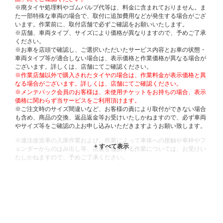
※廃タイヤ処理料やゴムバルブ代等は、料金に含まれておりません。ま
た一部特殊な車両の場合で、取付に追加費用などが発生する場合がござ
います。作業前に、取付店舗で必ずご確認をお願いいたします。
※店舗、車両タイプ、サイズにより価格が異なりますので、予めご了承
ください。
※お車を店頭で確認し、ご選択いただいたサービス内容とお車の状態・
車両タイプ等が適合しない場合は、表示価格と作業価格が異なる場合が
ございます。詳しくは、店舗にてご確認ください。
※作業店舗以外で購入されたタイヤの場合は、作業料金が表示価格と異
なる場合がございます。詳しくは、店舗にてご確認ください。
※メンテパック会員のお客様は、未使用チケットをお持ちの場合、表示
価格に関わらず当サービスをご利用頂けます。
※ご注文時のサイズ間違いなど、お客様の責により取付ができない場合
も含め、商品の交換、返品返金等お受けいたしかねますので、必ず車両
やサイズ等をご確認の上お申し込みいただきますようお願い致します。
※違法改造車の入庫作業および、作業によって車体への接触や車枠やフ
ェンダーからのはみ出し等、法規を逸脱する作業については、お受けい
たしかねますので、予めご了承ください。
※輸入車や一部希少車種等には対応できない場合もございます。
※おクルマの状態(作業の安全性を確保できない場合など含め)によって
は、ご来店当日であっても、作業をお断りさせて頂く場合もございま
す。
ADDITIONAL
INFORMATION