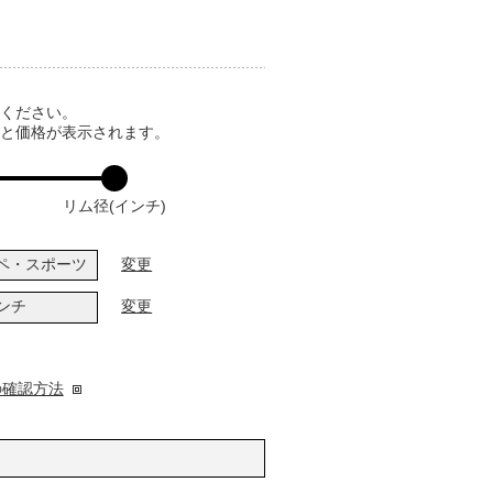
てください。
ると価格が表示されます。
リム径(インチ)
ペ・スポーツ
変更
インチ
変更
の確認方法