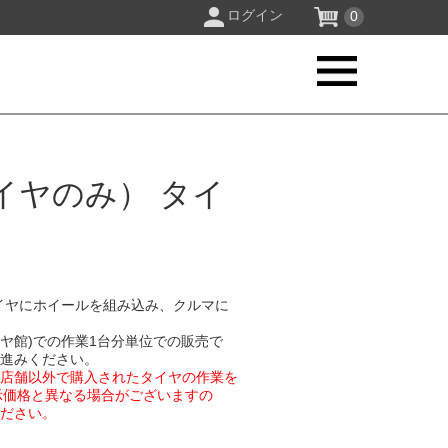
ログイン
0
イヤのみ） タイ
イヤにホイールを組み込み、クルマに
イヤ館)での作業1台分単位での販売で
お進みください。
業店舗以外で購入されたタイヤの作業を
示価格と異なる場合がございますの
ください。