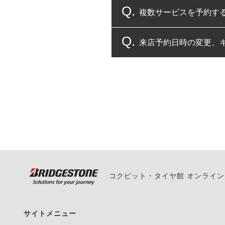
複数サービスを予約す
コクピット・タイヤ館
来店予約日時の変更、
複数サービスのご予約
一部の商品・サービスの組み合
ご来店予約日の3営業
ご来店予約日の3営業
ください。
また、やむを得ない事
い。
コクピット・タイヤ館 オンライ
サイトメニュー