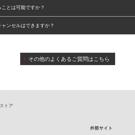
ることは可能ですか？
のみとなります。
キャンセルはできますか？
は可能です。
わせに限り、同時にご予約が出来ないものもございます。
日前までマイページからの予約日変更が可能です。
日前を過ぎている場合のご予約の日時変更につきましては、直
その他のよくあるご質問はこちら
由によりご予約のキャンセルをご希望の際は、直接ご予約いた
ンストア
外部サイト