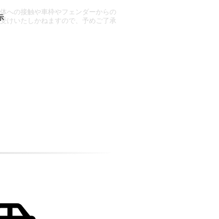
車体への接触や車枠やフェンダーからの
お受けいたしかねますので、予めご了承
合もございます。
場合など含め)によっては、ご来店当日
ざいます。