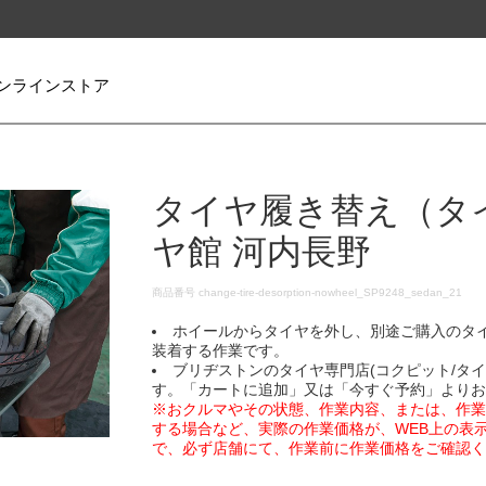
ンラインストア
タイヤ履き替え（タ
ヤ館 河内長野
DETAILS
商品番号
change-tire-desorption-nowheel_SP9248_sedan_21
ホイールからタイヤを外し、別途ご購入のタ
装着する作業です。
ブリヂストンのタイヤ専門店(コクピット/タ
す。「カートに追加」又は「今すぐ予約」より
※おクルマやその状態、作業内容、または、作
する場合など、実際の作業価格が、WEB上の表
で、必ず店舗にて、作業前に作業価格をご確認