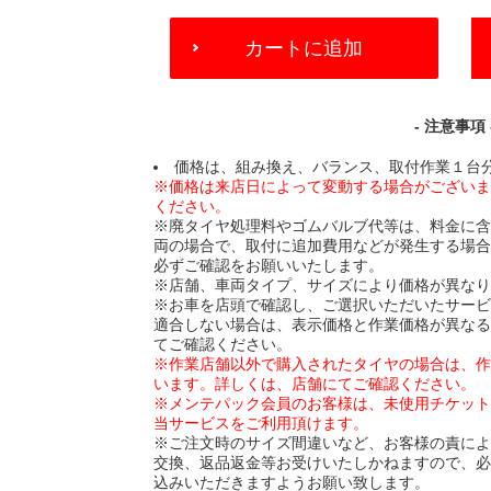
ADD
カートに追加
TO
CART
OPTIONS
- 注意事項 
価格は、組み換え、バランス、取付作業１台
※価格は来店日によって変動する場合がござい
ください。
※廃タイヤ処理料やゴムバルブ代等は、料金に
両の場合で、取付に追加費用などが発生する場
必ずご確認をお願いいたします。
※店舗、車両タイプ、サイズにより価格が異な
※お車を店頭で確認し、ご選択いただいたサー
適合しない場合は、表示価格と作業価格が異な
てご確認ください。
※作業店舗以外で購入されたタイヤの場合は、
います。詳しくは、店舗にてご確認ください。
※メンテパック会員のお客様は、未使用チケッ
当サービスをご利用頂けます。
※ご注文時のサイズ間違いなど、お客様の責に
交換、返品返金等お受けいたしかねますので、
込みいただきますようお願い致します。