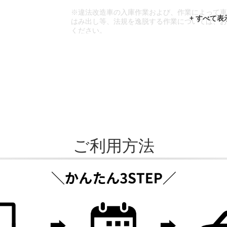
※違法改造車の入庫作業および、作業によって
はみ出し等、法規を逸脱する作業については、
ください。
※輸入車や一部希少車種等には対応できない場
※おクルマの状態(作業の安全性を確保できない
であっても、作業をお断りさせて頂く場合もご
ご利用方法