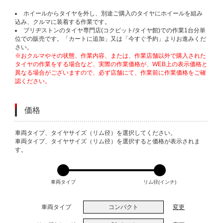
ホイールからタイヤを外し、別途ご購入のタイヤにホイールを組み
込み、クルマに装着する作業です。
ブリヂストンのタイヤ専門店(コクピット/タイヤ館)での作業1台分単
位での販売です。「カートに追加」又は「今すぐ予約」よりお進みくだ
さい。
※おクルマやその状態、作業内容、または、作業店舗以外で購入された
タイヤの作業をする場合など、実際の作業価格が、WEB上の表示価格と
異なる場合がございますので、必ず店舗にて、作業前に作業価格をご確
認ください。
価格
VARIATIONS
車両タイプ、タイヤサイズ（リム径）を選択してください。
車両タイプ、タイヤサイズ（リム径）を選択すると価格が表示されま
す。
車両タイプ
リム径(インチ)
車両タイプ
コンパクト
変更