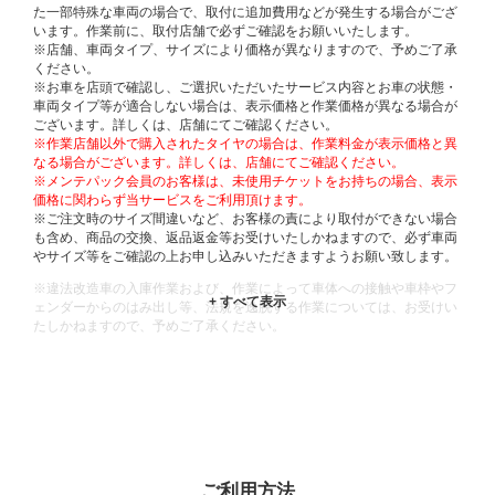
た一部特殊な車両の場合で、取付に追加費用などが発生する場合がござ
います。作業前に、取付店舗で必ずご確認をお願いいたします。
※店舗、車両タイプ、サイズにより価格が異なりますので、予めご了承
ください。
※お車を店頭で確認し、ご選択いただいたサービス内容とお車の状態・
車両タイプ等が適合しない場合は、表示価格と作業価格が異なる場合が
ございます。詳しくは、店舗にてご確認ください。
※作業店舗以外で購入されたタイヤの場合は、作業料金が表示価格と異
なる場合がございます。詳しくは、店舗にてご確認ください。
※メンテパック会員のお客様は、未使用チケットをお持ちの場合、表示
価格に関わらず当サービスをご利用頂けます。
※ご注文時のサイズ間違いなど、お客様の責により取付ができない場合
も含め、商品の交換、返品返金等お受けいたしかねますので、必ず車両
やサイズ等をご確認の上お申し込みいただきますようお願い致します。
※違法改造車の入庫作業および、作業によって車体への接触や車枠やフ
ェンダーからのはみ出し等、法規を逸脱する作業については、お受けい
たしかねますので、予めご了承ください。
※輸入車や一部希少車種等には対応できない場合もございます。
※おクルマの状態(作業の安全性を確保できない場合など含め)によって
は、ご来店当日であっても、作業をお断りさせて頂く場合もございま
す。
ADDITIONAL
INFORMATION
ご利用方法