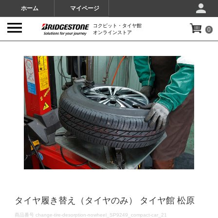
ホーム
マイページ
コクピット・タイヤ館
0
オンラインストア
IMAGES
タイヤ履き替え（タイヤのみ） タイヤ館 松原
DETAILS
商品番号
change-tire-desorption-nowheel_SP9249_compact-car_21