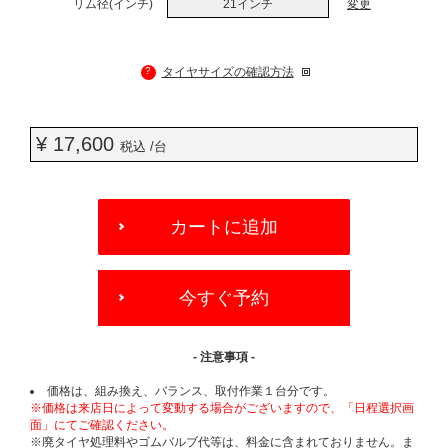
リム径(インチ)
21インチ
変更
?
タイヤサイズの確認方法
¥ 17,600
税込 /台
ADD
TO
カートに追加
CART
OPTIONS
今すぐ予約
- 注意事項 -
価格は、組み換え、バランス、取付作業１台分です。
※価格は来店日によって変動する場合がございますので、「日程選択画
面」にてご確認ください。
※廃タイヤ処理料やゴムバルブ代等は、料金に含まれておりません。ま