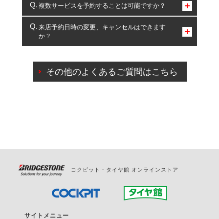
コクピット・タイヤ館のみとなります。
複数サービスを予約することは可能ですか？
複数サービスのご予約は可能です。
来店予約日時の変更、キャンセルはできます
か？
一部の商品・サービスの組み合わせに限り、同時にご予約が
出来ないものもございます。
ご来店予約日の3営業日前までマイページからの予約
日変更が可能です。
その他のよくあるご質問はこちら
ご来店予約日の3営業日前を過ぎている場合のご予約
の日時変更につきましては、直接ご予約の店舗まで
お問合せください。
また、やむを得ない事由によりご予約のキャンセル
をご希望の際は、直接ご予約いただいた店舗へご連
絡ください。
コクピット・タイヤ館 オンラインストア
サイトメニュー