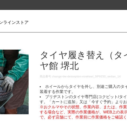
ンラインストア
タイヤ履き替え（タ
ヤ館 堺北
DETAILS
商品番号
change-tire-desorption-nowheel_SP9250_sedan_14
ホイールからタイヤを外し、別途ご購入のタ
装着する作業です。
ブリヂストンのタイヤ専門店(コクピット/タ
す。「カートに追加」又は「今すぐ予約」より
※おクルマやその状態、作業内容、または、作
する場合など、実際の作業価格が、WEB上の表
で、必ず店舗にて、作業前に作業価格をご確認