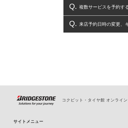
複数サービスを予約す
コクピット・タイヤ館
来店予約日時の変更、
複数サービスのご予約
一部の商品・サービスの組み合
ご来店予約日の3営業
ご来店予約日の3営業
ください。
また、やむを得ない事
い。
コクピット・タイヤ館 オンライ
サイトメニュー