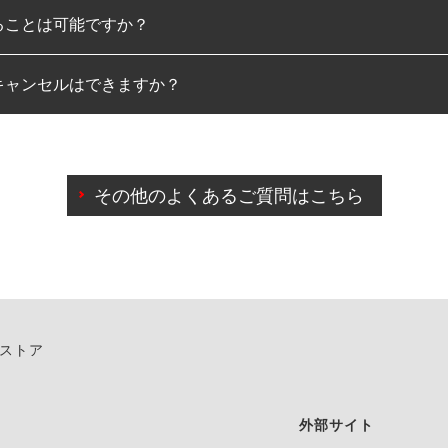
ることは可能ですか？
のみとなります。
キャンセルはできますか？
は可能です。
わせに限り、同時にご予約が出来ないものもございます。
日前までマイページからの予約日変更が可能です。
日前を過ぎている場合のご予約の日時変更につきましては、直
その他のよくあるご質問はこちら
由によりご予約のキャンセルをご希望の際は、直接ご予約いた
ンストア
外部サイト