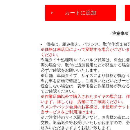
ADD
カートに追加
TO
CART
OPTIONS
- 注意事項 
価格は、組み換え、バランス、取付作業１台
※価格は来店日によって変動する場合がござい
ください。
※廃タイヤ処理料やゴムバルブ代等は、料金に
両の場合で、取付に追加費用などが発生する場
必ずご確認をお願いいたします。
※店舗、車両タイプ、サイズにより価格が異な
※お車を店頭で確認し、ご選択いただいたサー
適合しない場合は、表示価格と作業価格が異な
てご確認ください。
※作業店舗以外で購入されたタイヤの場合は、
います。詳しくは、店舗にてご確認ください。
※メンテパック会員のお客様は、未使用チケッ
当サービスをご利用頂けます。
※ご注文時のサイズ間違いなど、お客様の責に
交換、返品返金等お受けいたしかねますので、
込みいただきますようお願い致します。