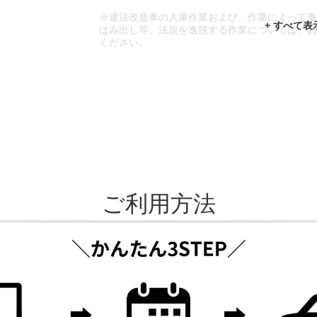
※違法改造車の入庫作業および、作業によって
はみ出し等、法規を逸脱する作業については、
ください。
※輸入車や一部希少車種等には対応できない場
※おクルマの状態(作業の安全性を確保できない
であっても、作業をお断りさせて頂く場合もご
ご利用方法