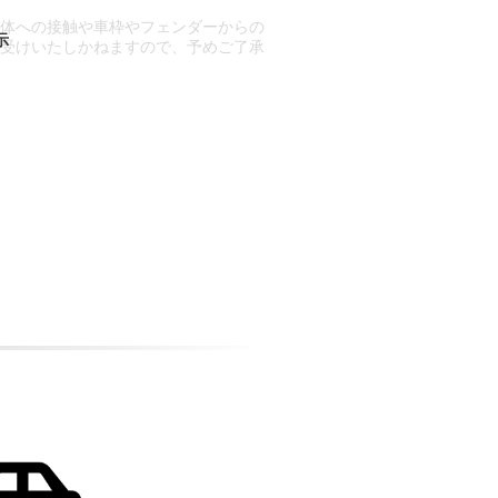
車体への接触や車枠やフェンダーからの
お受けいたしかねますので、予めご了承
合もございます。
場合など含め)によっては、ご来店当日
ざいます。