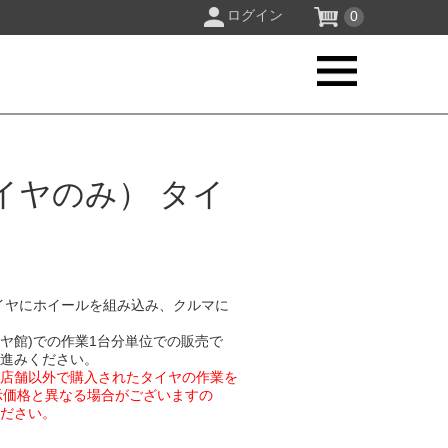
ログイン
0
イヤのみ） タイ
イヤにホイールを組み込み、クルマに
イヤ館)での作業1台分単位での販売で
お進みください。
業店舗以外で購入されたタイヤの作業を
示価格と異なる場合がございますの
ください。