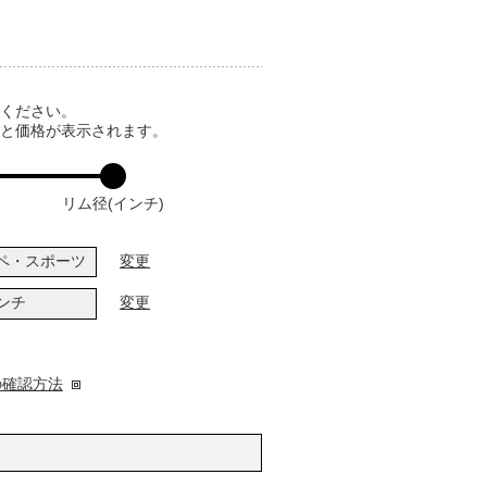
てください。
ると価格が表示されます。
リム径(インチ)
ペ・スポーツ
変更
インチ
変更
の確認方法