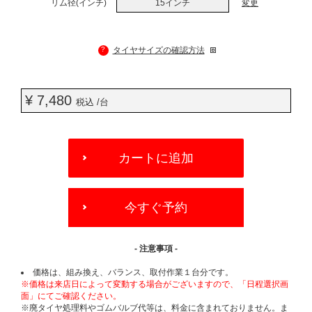
リム径(インチ)
15インチ
変更
?
タイヤサイズの確認方法
¥ 7,480
税込 /台
ADD
TO
カートに追加
CART
OPTIONS
今すぐ予約
- 注意事項 -
価格は、組み換え、バランス、取付作業１台分です。
※価格は来店日によって変動する場合がございますので、「日程選択画
面」にてご確認ください。
※廃タイヤ処理料やゴムバルブ代等は、料金に含まれておりません。ま