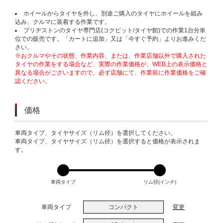
ホイールからタイヤを外し、別途ご購入のタイヤにホイールを組み
込み、クルマに装着する作業です。
ブリヂストンのタイヤ専門店(コクピット/タイヤ館)での作業1台分単
位での販売です。「カートに追加」又は「今すぐ予約」よりお進みくだ
さい。
※おクルマやその状態、作業内容、または、作業店舗以外で購入された
タイヤの作業をする場合など、実際の作業価格が、WEB上の表示価格と
異なる場合がございますので、必ず店舗にて、作業前に作業価格をご確
認ください。
価格
VARIATIONS
車両タイプ、タイヤサイズ（リム径）を選択してください。
車両タイプ、タイヤサイズ（リム径）を選択すると価格が表示されま
す。
車両タイプ
リム径(インチ)
車両タイプ
コンパクト
変更