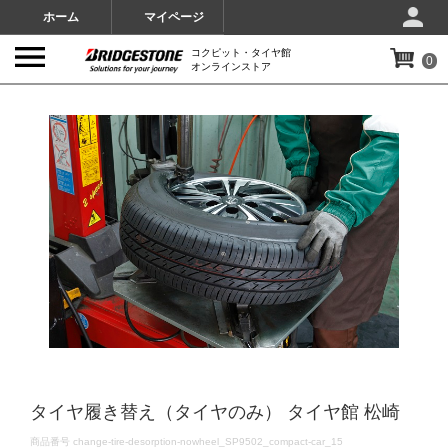
ホーム
マイページ
コクピット・タイヤ館
0
オンラインストア
IMAGES
タイヤ履き替え（タイヤのみ） タイヤ館 松崎
DETAILS
商品番号
change-tire-desorption-nowheel_SP9502_compact-car_15