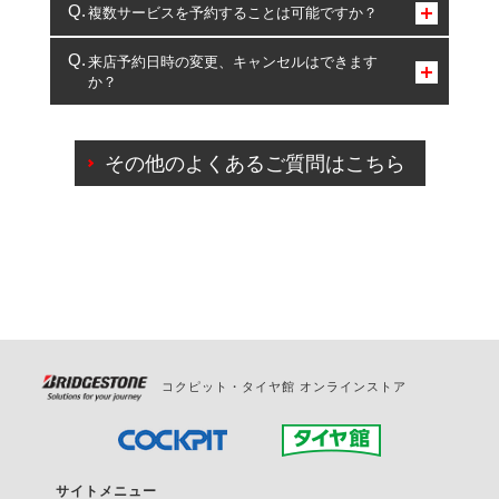
コクピット・タイヤ館のみとなります。
複数サービスを予約することは可能ですか？
複数サービスのご予約は可能です。
来店予約日時の変更、キャンセルはできます
か？
一部の商品・サービスの組み合わせに限り、同時にご予約が
出来ないものもございます。
ご来店予約日の3営業日前までマイページからの予約
日変更が可能です。
その他のよくあるご質問はこちら
ご来店予約日の3営業日前を過ぎている場合のご予約
の日時変更につきましては、直接ご予約の店舗まで
お問合せください。
また、やむを得ない事由によりご予約のキャンセル
をご希望の際は、直接ご予約いただいた店舗へご連
絡ください。
コクピット・タイヤ館 オンラインストア
サイトメニュー