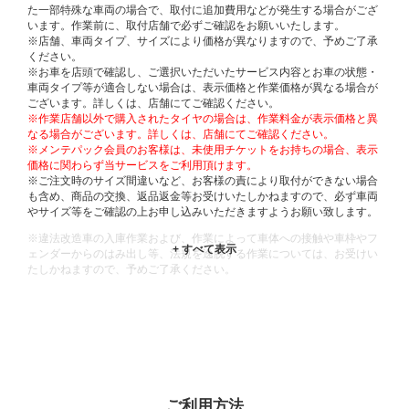
た一部特殊な車両の場合で、取付に追加費用などが発生する場合がござ
います。作業前に、取付店舗で必ずご確認をお願いいたします。
※店舗、車両タイプ、サイズにより価格が異なりますので、予めご了承
ください。
※お車を店頭で確認し、ご選択いただいたサービス内容とお車の状態・
車両タイプ等が適合しない場合は、表示価格と作業価格が異なる場合が
ございます。詳しくは、店舗にてご確認ください。
※作業店舗以外で購入されたタイヤの場合は、作業料金が表示価格と異
なる場合がございます。詳しくは、店舗にてご確認ください。
※メンテパック会員のお客様は、未使用チケットをお持ちの場合、表示
価格に関わらず当サービスをご利用頂けます。
※ご注文時のサイズ間違いなど、お客様の責により取付ができない場合
も含め、商品の交換、返品返金等お受けいたしかねますので、必ず車両
やサイズ等をご確認の上お申し込みいただきますようお願い致します。
※違法改造車の入庫作業および、作業によって車体への接触や車枠やフ
ェンダーからのはみ出し等、法規を逸脱する作業については、お受けい
たしかねますので、予めご了承ください。
※輸入車や一部希少車種等には対応できない場合もございます。
※おクルマの状態(作業の安全性を確保できない場合など含め)によって
は、ご来店当日であっても、作業をお断りさせて頂く場合もございま
す。
ADDITIONAL
INFORMATION
ご利用方法