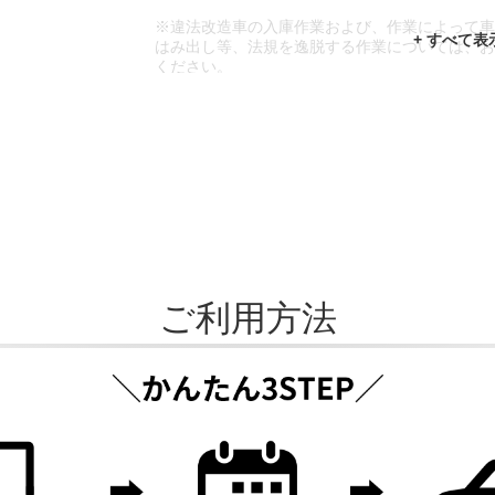
※違法改造車の入庫作業および、作業によって
はみ出し等、法規を逸脱する作業については、
ください。
※輸入車や一部希少車種等には対応できない場
※おクルマの状態(作業の安全性を確保できない
であっても、作業をお断りさせて頂く場合もご
ご利用方法