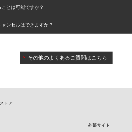
ることは可能ですか？
のみとなります。
キャンセルはできますか？
は可能です。
わせに限り、同時にご予約が出来ないものもございます。
日前までマイページからの予約日変更が可能です。
日前を過ぎている場合のご予約の日時変更につきましては、直
その他のよくあるご質問はこちら
由によりご予約のキャンセルをご希望の際は、直接ご予約いた
ンストア
外部サイト