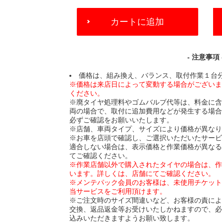
ADD
カートに追加
TO
CART
OPTIONS
- 注意事項 
価格は、組み換え、バランス、取付作業１台
※価格は来店日によって変動する場合がござい
ください。
※廃タイヤ処理料やゴムバルブ代等は、料金に
両の場合で、取付に追加費用などが発生する場
必ずご確認をお願いいたします。
※店舗、車両タイプ、サイズにより価格が異な
※お車を店頭で確認し、ご選択いただいたサー
適合しない場合は、表示価格と作業価格が異な
てご確認ください。
※作業店舗以外で購入されたタイヤの場合は、
います。詳しくは、店舗にてご確認ください。
※メンテパック会員のお客様は、未使用チケッ
当サービスをご利用頂けます。
※ご注文時のサイズ間違いなど、お客様の責に
交換、返品返金等お受けいたしかねますので、
込みいただきますようお願い致します。