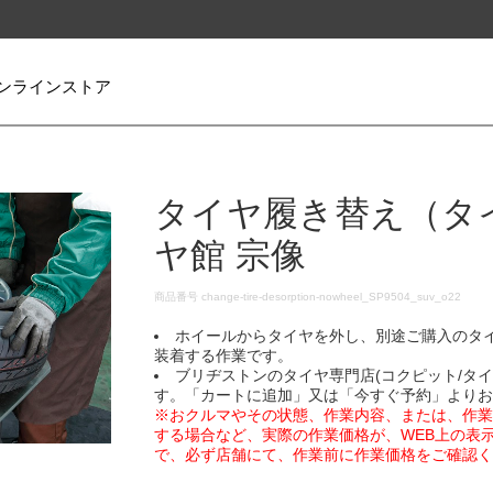
ンラインストア
タイヤ履き替え（タ
ヤ館 宗像
DETAILS
商品番号
change-tire-desorption-nowheel_SP9504_suv_o22
ホイールからタイヤを外し、別途ご購入のタ
装着する作業です。
ブリヂストンのタイヤ専門店(コクピット/タ
す。「カートに追加」又は「今すぐ予約」より
※おクルマやその状態、作業内容、または、作
する場合など、実際の作業価格が、WEB上の表
で、必ず店舗にて、作業前に作業価格をご確認