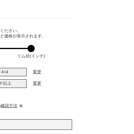
てください。
ると価格が表示されます。
リム径(インチ)
4×4
変更
ンチ以上
変更
の確認方法