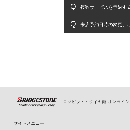
複数サービスを予約す
コクピット・タイヤ館
来店予約日時の変更、
複数サービスのご予約
一部の商品・サービスの組み合
ご来店予約日の3営業
ご来店予約日の3営業
ください。
また、やむを得ない事
い。
コクピット・タイヤ館 オンライ
サイトメニュー