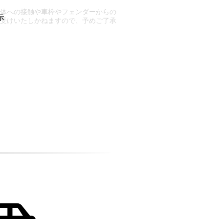
車体への接触や車枠やフェンダーからの
お受けいたしかねますので、予めご了承
合もございます。
場合など含め)によっては、ご来店当日
ざいます。