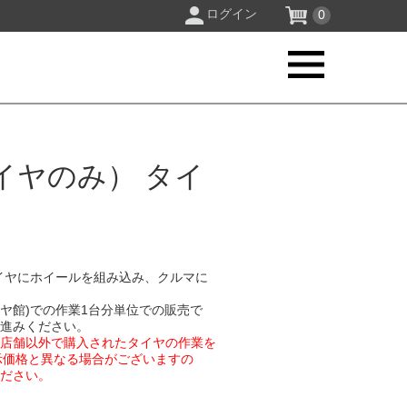
ログイン
0
イヤのみ） タイ
イヤにホイールを組み込み、クルマに
イヤ館)での作業1台分単位での販売で
お進みください。
業店舗以外で購入されたタイヤの作業を
示価格と異なる場合がございますの
ください。