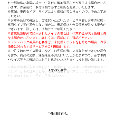
た一部特殊な車両の場合で、取付に追加費用などが発生する場合がござ
います。作業前に、取付店舗で必ずご確認をお願いいたします。
※店舗、車両タイプ、サイズにより価格が異なりますので、予めご了承
ください。
※お車を店頭で確認し、ご選択いただいたサービス内容とお車の状態・
車両タイプ等が適合しない場合は、表示価格と作業価格が異なる場合が
ございます。詳しくは、店舗にてご確認ください。
※作業店舗以外で購入されたタイヤの場合は、作業料金が表示価格と異
なる場合がございます。詳しくは、店舗にてご確認ください。
※メンテパック会員のお客様は、未使用チケットをお持ちの場合、表示
価格に関わらず当サービスをご利用頂けます。
※ご注文時のサイズ間違いなど、お客様の責により取付ができない場合
も含め、商品の交換、返品返金等お受けいたしかねますので、必ず車両
やサイズ等をご確認の上お申し込みいただきますようお願い致します。
※違法改造車の入庫作業および、作業によって車体への接触や車枠やフ
ェンダーからのはみ出し等、法規を逸脱する作業については、お受けい
たしかねますので、予めご了承ください。
※輸入車や一部希少車種等には対応できない場合もございます。
※おクルマの状態(作業の安全性を確保できない場合など含め)によって
は、ご来店当日であっても、作業をお断りさせて頂く場合もございま
す。
ADDITIONAL
INFORMATION
ご利用方法