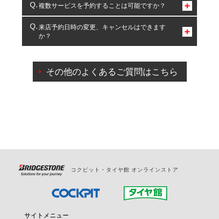
コクピット・タイヤ館のみとなります。
複数サービスを予約することは可能ですか？
複数サービスのご予約は可能です。
来店予約日時の変更、キャンセルはできます
か？
一部の商品・サービスの組み合わせに限り、同時にご予約が
出来ないものもございます。
ご来店予約日の3営業日前までマイページからの予約
日変更が可能です。
その他のよくあるご質問はこちら
ご来店予約日の3営業日前を過ぎている場合のご予約
の日時変更につきましては、直接ご予約の店舗まで
お問合せください。
また、やむを得ない事由によりご予約のキャンセル
をご希望の際は、直接ご予約いただいた店舗へご連
絡ください。
コクピット・タイヤ館 オンラインストア
サイトメニュー