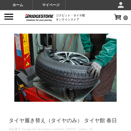
ホーム
マイページ
コクピット・タイヤ館
0
オンラインストア
IMAGES
タイヤ履き替え（タイヤのみ） タイヤ館 春日
DETAILS
商品番号
change-tire-desorption-nowheel_SP9507_sedan_19