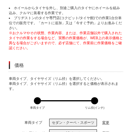
ホイールからタイヤを外し、別途ご購入のタイヤにホイールを組み
込み、クルマに装着する作業です。
ブリヂストンのタイヤ専門店(コクピット/タイヤ館)での作業1台分単
位での販売です。「カートに追加」又は「今すぐ予約」よりお進みくだ
さい。
※おクルマやその状態、作業内容、または、作業店舗以外で購入された
タイヤの作業をする場合など、実際の作業価格が、WEB上の表示価格と
異なる場合がございますので、必ず店舗にて、作業前に作業価格をご確
認ください。
価格
VARIATIONS
車両タイプ、タイヤサイズ（リム径）を選択してください。
車両タイプ、タイヤサイズ（リム径）を選択すると価格が表示されま
す。
車両タイプ
リム径(インチ)
車両タイプ
セダン・クーペ・スポーツ
変更