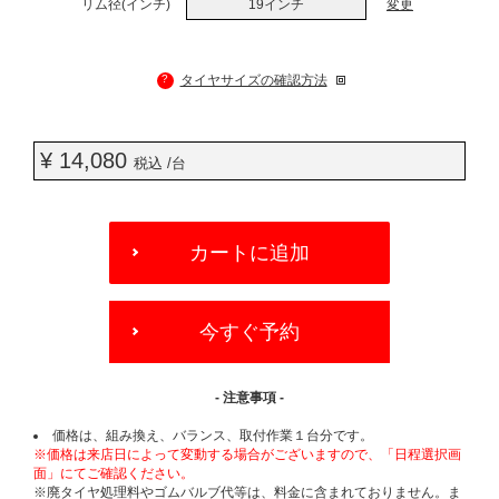
リム径(インチ)
19インチ
変更
?
タイヤサイズの確認方法
¥ 14,080
税込 /台
ADD
TO
カートに追加
CART
OPTIONS
今すぐ予約
- 注意事項 -
価格は、組み換え、バランス、取付作業１台分です。
※価格は来店日によって変動する場合がございますので、「日程選択画
面」にてご確認ください。
※廃タイヤ処理料やゴムバルブ代等は、料金に含まれておりません。ま