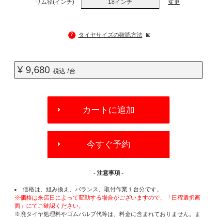
リム径(インチ)
18インチ
変更
?
タイヤサイズの確認方法
¥ 9,680
税込 /台
ADD
TO
カートに追加
CART
OPTIONS
今すぐ予約
- 注意事項 -
価格は、組み換え、バランス、取付作業１台分です。
※価格は来店日によって変動する場合がございますので、「日程選択画
面」にてご確認ください。
※廃タイヤ処理料やゴムバルブ代等は、料金に含まれておりません。ま