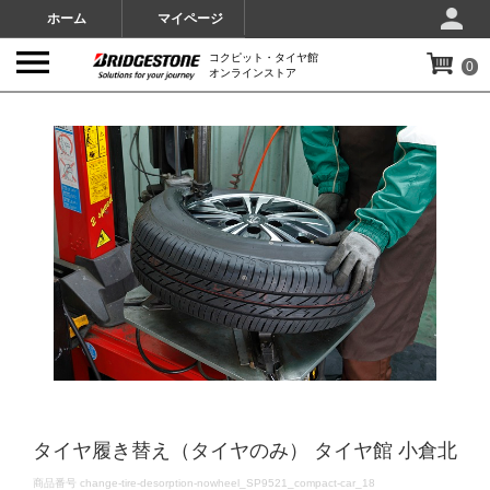
ホーム
マイページ
コクピット・タイヤ館
0
オンラインストア
IMAGES
タイヤ履き替え（タイヤのみ） タイヤ館 小倉北
DETAILS
商品番号
change-tire-desorption-nowheel_SP9521_compact-car_18