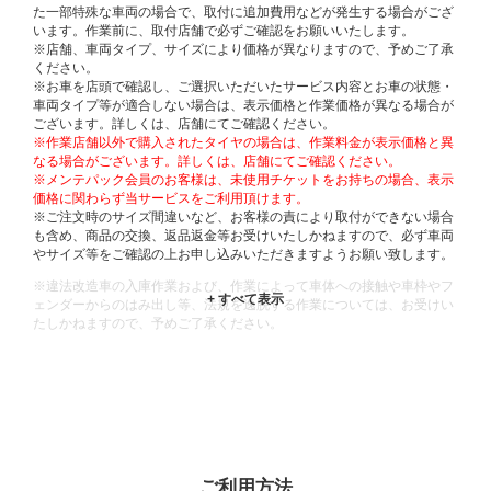
た一部特殊な車両の場合で、取付に追加費用などが発生する場合がござ
います。作業前に、取付店舗で必ずご確認をお願いいたします。
※店舗、車両タイプ、サイズにより価格が異なりますので、予めご了承
ください。
※お車を店頭で確認し、ご選択いただいたサービス内容とお車の状態・
車両タイプ等が適合しない場合は、表示価格と作業価格が異なる場合が
ございます。詳しくは、店舗にてご確認ください。
※作業店舗以外で購入されたタイヤの場合は、作業料金が表示価格と異
なる場合がございます。詳しくは、店舗にてご確認ください。
※メンテパック会員のお客様は、未使用チケットをお持ちの場合、表示
価格に関わらず当サービスをご利用頂けます。
※ご注文時のサイズ間違いなど、お客様の責により取付ができない場合
も含め、商品の交換、返品返金等お受けいたしかねますので、必ず車両
やサイズ等をご確認の上お申し込みいただきますようお願い致します。
※違法改造車の入庫作業および、作業によって車体への接触や車枠やフ
ェンダーからのはみ出し等、法規を逸脱する作業については、お受けい
たしかねますので、予めご了承ください。
※輸入車や一部希少車種等には対応できない場合もございます。
※おクルマの状態(作業の安全性を確保できない場合など含め)によって
は、ご来店当日であっても、作業をお断りさせて頂く場合もございま
す。
ADDITIONAL
INFORMATION
ご利用方法