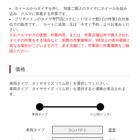
ホイールからタイヤを外し、別途ご購入のタイヤにホイールを組み
込み、クルマに装着する作業です。
ブリヂストンのタイヤ専門店(コクピット/タイヤ館)での作業1台分単
位での販売です。「カートに追加」又は「今すぐ予約」よりお進みくだ
さい。
※おクルマやその状態、作業内容、または、作業店舗以外で購入された
タイヤの作業をする場合など、実際の作業価格が、WEB上の表示価格と
異なる場合がございますので、必ず店舗にて、作業前に作業価格をご確
認ください。
価格
VARIATIONS
車両タイプ、タイヤサイズ（リム径）を選択してください。
車両タイプ、タイヤサイズ（リム径）を選択すると価格が表示されま
す。
車両タイプ
リム径(インチ)
車両タイプ
コンパクト
変更