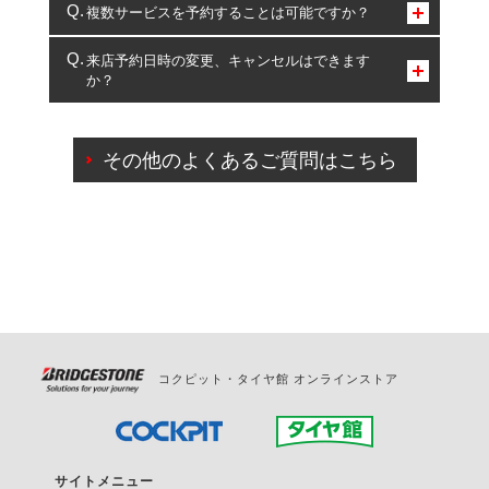
コクピット・タイヤ館のみとなります。
複数サービスを予約することは可能ですか？
複数サービスのご予約は可能です。
来店予約日時の変更、キャンセルはできます
か？
一部の商品・サービスの組み合わせに限り、同時にご予約が
出来ないものもございます。
ご来店予約日の3営業日前までマイページからの予約
日変更が可能です。
その他のよくあるご質問はこちら
ご来店予約日の3営業日前を過ぎている場合のご予約
の日時変更につきましては、直接ご予約の店舗まで
お問合せください。
また、やむを得ない事由によりご予約のキャンセル
をご希望の際は、直接ご予約いただいた店舗へご連
絡ください。
コクピット・タイヤ館 オンラインストア
サイトメニュー