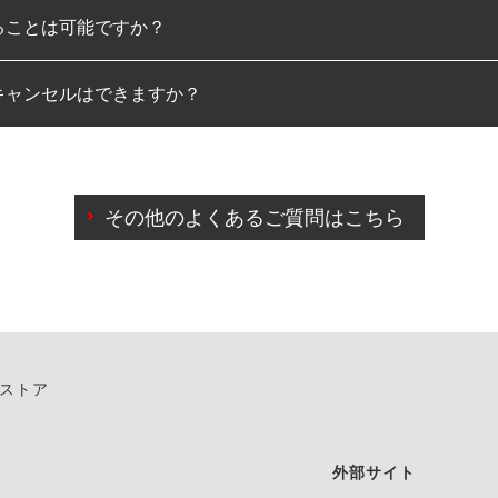
ることは可能ですか？
のみとなります。
キャンセルはできますか？
は可能です。
わせに限り、同時にご予約が出来ないものもございます。
日前までマイページからの予約日変更が可能です。
日前を過ぎている場合のご予約の日時変更につきましては、直
その他のよくあるご質問はこちら
由によりご予約のキャンセルをご希望の際は、直接ご予約いた
ンストア
外部サイト