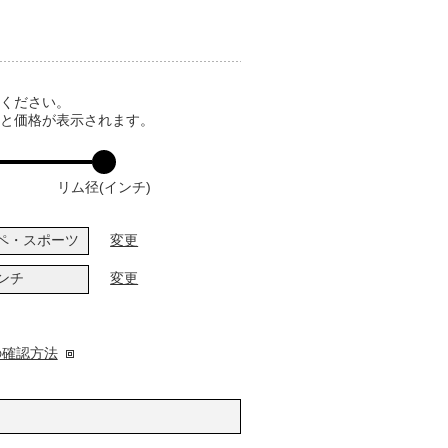
てください。
ると価格が表示されます。
リム径(インチ)
ペ・スポーツ
変更
インチ
変更
の確認方法