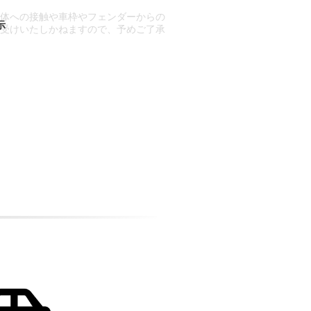
車体への接触や車枠やフェンダーからの
お受けいたしかねますので、予めご了承
合もございます。
場合など含め)によっては、ご来店当日
ざいます。