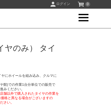
ログイン
0
イヤのみ） タイ
イヤにホイールを組み込み、クルマに
イヤ館)での作業1台分単位での販売で
お進みください。
業店舗以外で購入されたタイヤの作業を
示価格と異なる場合がございますの
ください。