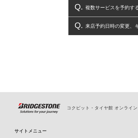
複数サービスを予約す
コクピット・タイヤ館
来店予約日時の変更、
複数サービスのご予約
一部の商品・サービスの組み合
ご来店予約日の3営業
ご来店予約日の3営業
ください。
また、やむを得ない事
い。
コクピット・タイヤ館 オンライ
サイトメニュー