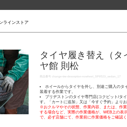
ンラインストア
タイヤ履き替え（タ
ヤ館 則松
DETAILS
商品番号
change-tire-desorption-nowheel_SP9523_sedan_17
ホイールからタイヤを外し、別途ご購入のタ
装着する作業です。
ブリヂストンのタイヤ専門店(コクピット/タ
す。「カートに追加」又は「今すぐ予約」より
※おクルマやその状態、作業内容、または、作
する場合など、実際の作業価格が、WEB上の表
で、必ず店舗にて、作業前に作業価格をご確認