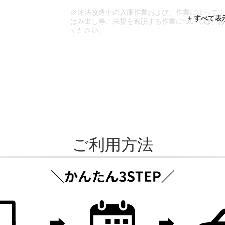
※違法改造車の入庫作業および、作業によって
はみ出し等、法規を逸脱する作業については、
ください。
※輸入車や一部希少車種等には対応できない場
※おクルマの状態(作業の安全性を確保できない
であっても、作業をお断りさせて頂く場合もご
ご利用方法