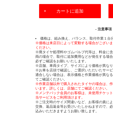
ADD
カートに追加
TO
CART
OPTIONS
- 注意事項 
価格は、組み換え、バランス、取付作業１台
※価格は来店日によって変動する場合がござい
ください。
※廃タイヤ処理料やゴムバルブ代等は、料金に
両の場合で、取付に追加費用などが発生する場
必ずご確認をお願いいたします。
※店舗、車両タイプ、サイズにより価格が異な
※お車を店頭で確認し、ご選択いただいたサー
適合しない場合は、表示価格と作業価格が異な
てご確認ください。
※作業店舗以外で購入されたタイヤの場合は、
います。詳しくは、店舗にてご確認ください。
※メンテパック会員のお客様は、未使用チケッ
当サービスをご利用頂けます。
※ご注文時のサイズ間違いなど、お客様の責に
交換、返品返金等お受けいたしかねますので、
込みいただきますようお願い致します。