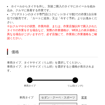
ホイールからタイヤを外し、別途ご購入のタイヤにホイールを組み
込み、クルマに装着する作業です。
ブリヂストンのタイヤ専門店(コクピット/タイヤ館)での作業1台分単
位での販売です。「カートに追加」又は「今すぐ予約」よりお進みくだ
さい。
※おクルマやその状態、作業内容、または、作業店舗以外で購入された
タイヤの作業をする場合など、実際の作業価格が、WEB上の表示価格と
異なる場合がございますので、必ず店舗にて、作業前に作業価格をご確
認ください。
価格
VARIATIONS
車両タイプ、タイヤサイズ（リム径）を選択してください。
車両タイプ、タイヤサイズ（リム径）を選択すると価格が表示されま
す。
車両タイプ
リム径(インチ)
車両タイプ
セダン・クーペ・スポーツ
変更