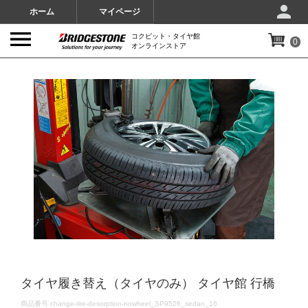
ホーム
マイページ
コクピット・タイヤ館
0
オンラインストア
IMAGES
タイヤ履き替え（タイヤのみ） タイヤ館 行橋
DETAILS
商品番号
change-tire-desorption-nowheel_SP9526_sedan_16