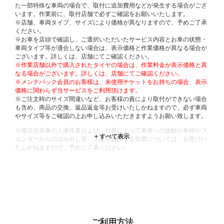
た一部特殊な車両の場合で、取付に追加費用などが発生する場合がござ
います。作業前に、取付店舗で必ずご確認をお願いいたします。
※店舗、車両タイプ、サイズにより価格が異なりますので、予めご了承
ください。
※お車を店頭で確認し、ご選択いただいたサービス内容とお車の状態・
車両タイプ等が適合しない場合は、表示価格と作業価格が異なる場合が
ございます。詳しくは、店舗にてご確認ください。
※作業店舗以外で購入されたタイヤの場合は、作業料金が表示価格と異
なる場合がございます。詳しくは、店舗にてご確認ください。
※メンテパック会員のお客様は、未使用チケットをお持ちの場合、表示
価格に関わらず当サービスをご利用頂けます。
※ご注文時のサイズ間違いなど、お客様の責により取付ができない場合
も含め、商品の交換、返品返金等お受けいたしかねますので、必ず車両
やサイズ等をご確認の上お申し込みいただきますようお願い致します。
※違法改造車の入庫作業および、作業によって車体への接触や車枠やフ
ェンダーからのはみ出し等、法規を逸脱する作業については、お受けい
たしかねますので、予めご了承ください。
※輸入車や一部希少車種等には対応できない場合もございます。
※おクルマの状態(作業の安全性を確保できない場合など含め)によって
は、ご来店当日であっても、作業をお断りさせて頂く場合もございま
す。
ADDITIONAL
INFORMATION
ご利用方法