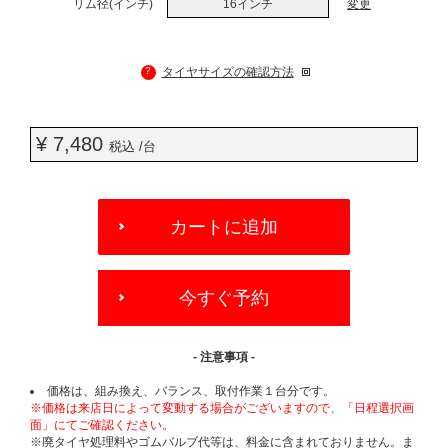
リム径(インチ)
16インチ
変更
?
タイヤサイズの確認方法
¥ 7,480
税込 /台
ADD
TO
カートに追加
CART
OPTIONS
今すぐ予約
- 注意事項 -
価格は、組み換え、バランス、取付作業１台分です。
※価格は来店日によって変動する場合がございますので、「日程選択画
面」にてご確認ください。
※廃タイヤ処理料やゴムバルブ代等は、料金に含まれておりません。ま