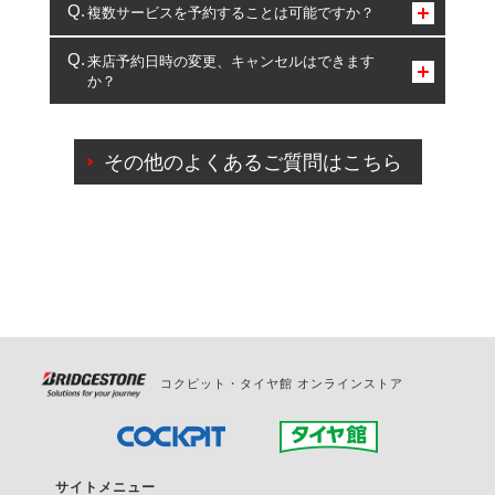
コクピット・タイヤ館のみとなります。
複数サービスを予約することは可能ですか？
複数サービスのご予約は可能です。
来店予約日時の変更、キャンセルはできます
か？
一部の商品・サービスの組み合わせに限り、同時にご予約が
出来ないものもございます。
ご来店予約日の3営業日前までマイページからの予約
日変更が可能です。
その他のよくあるご質問はこちら
ご来店予約日の3営業日前を過ぎている場合のご予約
の日時変更につきましては、直接ご予約の店舗まで
お問合せください。
また、やむを得ない事由によりご予約のキャンセル
をご希望の際は、直接ご予約いただいた店舗へご連
絡ください。
コクピット・タイヤ館 オンラインストア
サイトメニュー