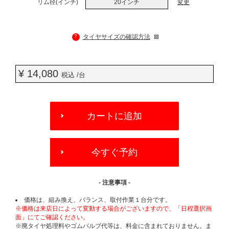
リム径(インチ)
20インチ
変更
?
タイヤサイズの確認方法
¥ 14,080
税込 /台
ADD
TO
カートに追加
CART
OPTIONS
今すぐ予約
- 注意事項 -
価格は、組み換え、バランス、取付作業１台分です。
※価格は来店日によって変動する場合がございますので、「日程選択画
面」にてご確認ください。
※廃タイヤ処理料やゴムバルブ代等は、料金に含まれておりません。ま