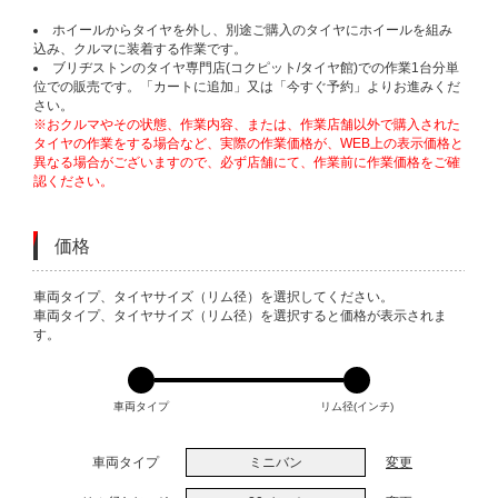
ホイールからタイヤを外し、別途ご購入のタイヤにホイールを組み
込み、クルマに装着する作業です。
ブリヂストンのタイヤ専門店(コクピット/タイヤ館)での作業1台分単
位での販売です。「カートに追加」又は「今すぐ予約」よりお進みくだ
さい。
※おクルマやその状態、作業内容、または、作業店舗以外で購入された
タイヤの作業をする場合など、実際の作業価格が、WEB上の表示価格と
異なる場合がございますので、必ず店舗にて、作業前に作業価格をご確
認ください。
価格
VARIATIONS
車両タイプ、タイヤサイズ（リム径）を選択してください。
車両タイプ、タイヤサイズ（リム径）を選択すると価格が表示されま
す。
車両タイプ
リム径(インチ)
車両タイプ
ミニバン
変更