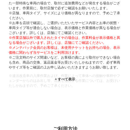
た一部特殊な車両の場合で、取付に追加費用などが発生する場合がござ
います。作業前に、取付店舗で必ずご確認をお願いいたします。
※店舗、車両タイプ、サイズにより価格が異なりますので、予めご了承
ください。
※お車を店頭で確認し、ご選択いただいたサービス内容とお車の状態・
車両タイプ等が適合しない場合は、表示価格と作業価格が異なる場合が
ございます。詳しくは、店舗にてご確認ください。
※作業店舗以外で購入されたタイヤの場合は、作業料金が表示価格と異
なる場合がございます。詳しくは、店舗にてご確認ください。
※メンテパック会員のお客様は、未使用チケットをお持ちの場合、表示
価格に関わらず当サービスをご利用頂けます。
※ご注文時のサイズ間違いなど、お客様の責により取付ができない場合
も含め、商品の交換、返品返金等お受けいたしかねますので、必ず車両
やサイズ等をご確認の上お申し込みいただきますようお願い致します。
※違法改造車の入庫作業および、作業によって車体への接触や車枠やフ
ェンダーからのはみ出し等、法規を逸脱する作業については、お受けい
たしかねますので、予めご了承ください。
※輸入車や一部希少車種等には対応できない場合もございます。
※おクルマの状態(作業の安全性を確保できない場合など含め)によって
は、ご来店当日であっても、作業をお断りさせて頂く場合もございま
す。
ADDITIONAL
INFORMATION
ご利用方法