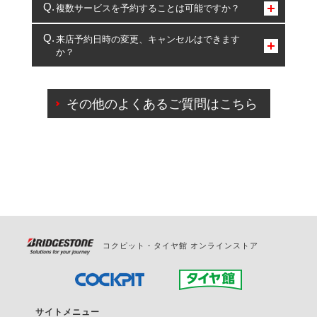
コクピット・タイヤ館のみとなります。
複数サービスを予約することは可能ですか？
複数サービスのご予約は可能です。
来店予約日時の変更、キャンセルはできます
か？
一部の商品・サービスの組み合わせに限り、同時にご予約が
出来ないものもございます。
ご来店予約日の3営業日前までマイページからの予約
日変更が可能です。
その他のよくあるご質問はこちら
ご来店予約日の3営業日前を過ぎている場合のご予約
の日時変更につきましては、直接ご予約の店舗まで
お問合せください。
また、やむを得ない事由によりご予約のキャンセル
をご希望の際は、直接ご予約いただいた店舗へご連
絡ください。
コクピット・タイヤ館 オンラインストア
サイトメニュー