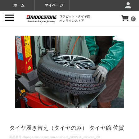
ホーム
マイページ
コクピット・タイヤ館
0
オンラインストア
IMAGES
タイヤ履き替え（タイヤのみ） タイヤ館 佐賀
DETAILS
商品番号
change-tire-desorption-nowheel_SP9534_minivan_20