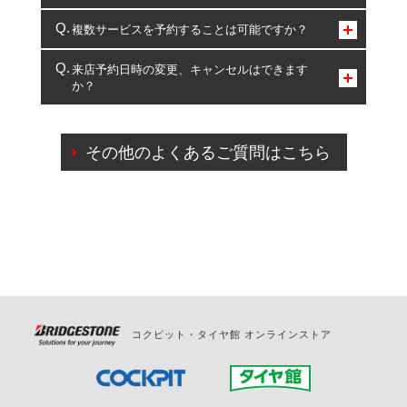
コクピット・タイヤ館のみとなります。
複数サービスを予約することは可能ですか？
複数サービスのご予約は可能です。
来店予約日時の変更、キャンセルはできます
か？
一部の商品・サービスの組み合わせに限り、同時にご予約が
出来ないものもございます。
ご来店予約日の3営業日前までマイページからの予約
日変更が可能です。
その他のよくあるご質問はこちら
ご来店予約日の3営業日前を過ぎている場合のご予約
の日時変更につきましては、直接ご予約の店舗まで
お問合せください。
また、やむを得ない事由によりご予約のキャンセル
をご希望の際は、直接ご予約いただいた店舗へご連
絡ください。
コクピット・タイヤ館 オンラインストア