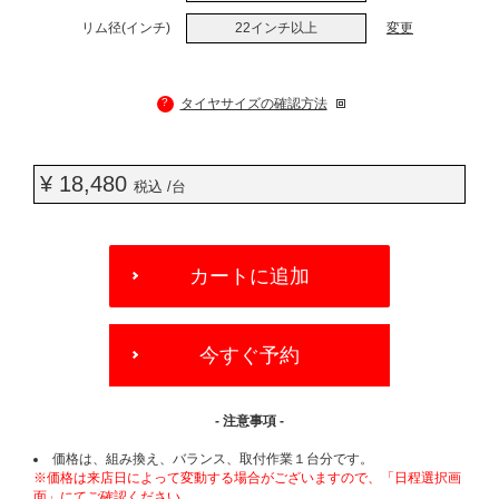
リム径(インチ)
22インチ以上
変更
?
タイヤサイズの確認方法
¥ 18,480
税込 /台
ADD
TO
カートに追加
CART
OPTIONS
今すぐ予約
- 注意事項 -
価格は、組み換え、バランス、取付作業１台分です。
※価格は来店日によって変動する場合がございますので、「日程選択画
面」にてご確認ください。