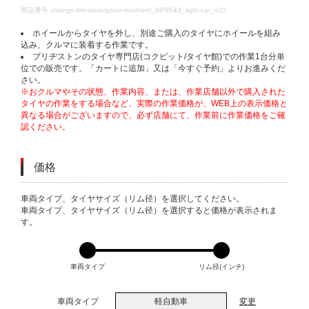
DETAILS
商品番号
change-tire-desorption-nowheel_SP9543_light-car_o22
ホイールからタイヤを外し、別途ご購入のタイヤにホイールを組み
込み、クルマに装着する作業です。
ブリヂストンのタイヤ専門店(コクピット/タイヤ館)での作業1台分単
位での販売です。「カートに追加」又は「今すぐ予約」よりお進みくだ
さい。
※おクルマやその状態、作業内容、または、作業店舗以外で購入された
タイヤの作業をする場合など、実際の作業価格が、WEB上の表示価格と
異なる場合がございますので、必ず店舗にて、作業前に作業価格をご確
認ください。
価格
VARIATIONS
車両タイプ、タイヤサイズ（リム径）を選択してください。
車両タイプ、タイヤサイズ（リム径）を選択すると価格が表示されま
す。
車両タイプ
リム径(インチ)
車両タイプ
軽自動車
変更