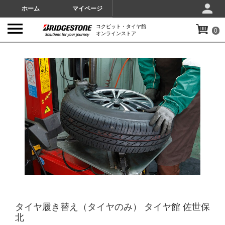
ホーム
マイページ
コクピット・タイヤ館
0
オンラインストア
IMAGES
タイヤ履き替え（タイヤのみ） タイヤ館 佐世保
北