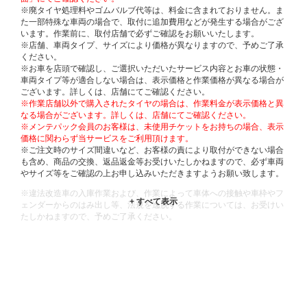
※廃タイヤ処理料やゴムバルブ代等は、料金に含まれておりません。ま
た一部特殊な車両の場合で、取付に追加費用などが発生する場合がござ
います。作業前に、取付店舗で必ずご確認をお願いいたします。
※店舗、車両タイプ、サイズにより価格が異なりますので、予めご了承
ください。
※お車を店頭で確認し、ご選択いただいたサービス内容とお車の状態・
車両タイプ等が適合しない場合は、表示価格と作業価格が異なる場合が
ございます。詳しくは、店舗にてご確認ください。
※作業店舗以外で購入されたタイヤの場合は、作業料金が表示価格と異
なる場合がございます。詳しくは、店舗にてご確認ください。
※メンテパック会員のお客様は、未使用チケットをお持ちの場合、表示
価格に関わらず当サービスをご利用頂けます。
※ご注文時のサイズ間違いなど、お客様の責により取付ができない場合
も含め、商品の交換、返品返金等お受けいたしかねますので、必ず車両
やサイズ等をご確認の上お申し込みいただきますようお願い致します。
※違法改造車の入庫作業および、作業によって車体への接触や車枠やフ
ェンダーからのはみ出し等、法規を逸脱する作業については、お受けい
たしかねますので、予めご了承ください。
※輸入車や一部希少車種等には対応できない場合もございます。
※おクルマの状態(作業の安全性を確保できない場合など含め)によって
は、ご来店当日であっても、作業をお断りさせて頂く場合もございま
す。
ADDITIONAL
INFORMATION