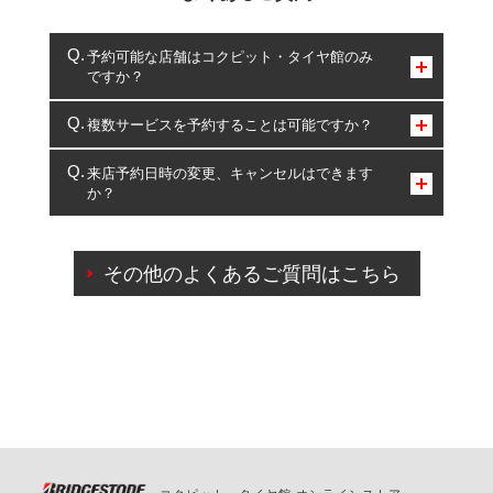
予約可能な店舗はコクピット・タイヤ館のみ
ですか？
コクピット・タイヤ館のみとなります。
複数サービスを予約することは可能ですか？
複数サービスのご予約は可能です。
来店予約日時の変更、キャンセルはできます
か？
一部の商品・サービスの組み合わせに限り、同時にご予約が
出来ないものもございます。
ご来店予約日の3営業日前までマイページからの予約
日変更が可能です。
その他のよくあるご質問はこちら
ご来店予約日の3営業日前を過ぎている場合のご予約
の日時変更につきましては、直接ご予約の店舗まで
お問合せください。
また、やむを得ない事由によりご予約のキャンセル
をご希望の際は、直接ご予約いただいた店舗へご連
絡ください。