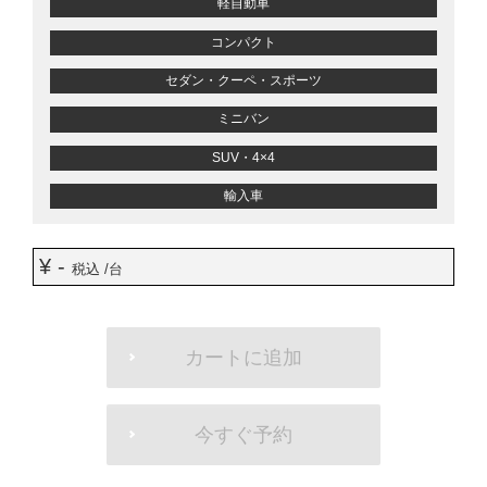
軽自動車
コンパクト
セダン・クーペ・スポーツ
ミニバン
SUV・4×4
輸入車
¥ -
税込 /台
ADD
TO
カートに追加
CART
OPTIONS
今すぐ予約