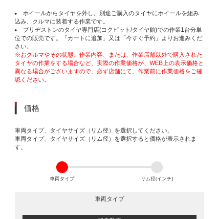
ホイールからタイヤを外し、別途ご購入のタイヤにホイールを組み
込み、クルマに装着する作業です。
ブリヂストンのタイヤ専門店(コクピット/タイヤ館)での作業1台分単
位での販売です。「カートに追加」又は「今すぐ予約」よりお進みくだ
さい。
※おクルマやその状態、作業内容、または、作業店舗以外で購入された
タイヤの作業をする場合など、実際の作業価格が、WEB上の表示価格と
異なる場合がございますので、必ず店舗にて、作業前に作業価格をご確
認ください。
価格
VARIATIONS
車両タイプ、タイヤサイズ（リム径）を選択してください。
車両タイプ、タイヤサイズ（リム径）を選択すると価格が表示されま
す。
車両タイプ
リム径(インチ)
車両タイプ