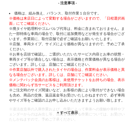
- 注意事項 -
価格は、組み換え、バランス、取付作業１台分です。
※価格は来店日によって変動する場合がございますので、「日程選択画
面」にてご確認ください。
※廃タイヤ処理料やゴムバルブ代等は、料金に含まれておりません。ま
た一部特殊な車両の場合で、取付に追加費用などが発生する場合がござ
います。作業前に、取付店舗で必ずご確認をお願いいたします。
※店舗、車両タイプ、サイズにより価格が異なりますので、予めご了承
ください。
※お車を店頭で確認し、ご選択いただいたサービス内容とお車の状態・
車両タイプ等が適合しない場合は、表示価格と作業価格が異なる場合が
ございます。詳しくは、店舗にてご確認ください。
※作業店舗以外で購入されたタイヤの場合は、作業料金が表示価格と異
なる場合がございます。詳しくは、店舗にてご確認ください。
※メンテパック会員のお客様は、未使用チケットをお持ちの場合、表示
価格に関わらず当サービスをご利用頂けます。
※ご注文時のサイズ間違いなど、お客様の責により取付ができない場合
も含め、商品の交換、返品返金等お受けいたしかねますので、必ず車両
やサイズ等をご確認の上お申し込みいただきますようお願い致します。
※違法改造車の入庫作業および、作業によって車体への接触や車枠やフ
ェンダーからのはみ出し等、法規を逸脱する作業については、お受けい
たしかねますので、予めご了承ください。
※輸入車や一部希少車種等には対応できない場合もございます。
※おクルマの状態(作業の安全性を確保できない場合など含め)によって
は、ご来店当日であっても、作業をお断りさせて頂く場合もございま