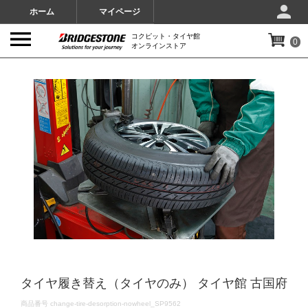
ホーム
マイページ
コクピット・タイヤ館
0
オンラインストア
IMAGES
タイヤ履き替え（タイヤのみ） タイヤ館 古国府
DETAILS
商品番号
change-tire-desorption-nowheel_SP9562